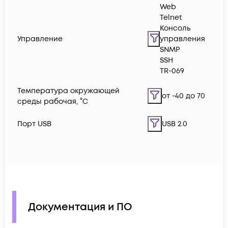
Web
Telnet
Консоль
Управление
управления
SNMP
SSH
TR-069
Температура окружающей
от -40 до 70
среды рабочая, °C
Порт USB
USB 2.0
Документация и ПО