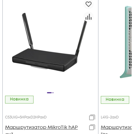
Новинка
Новинка
C53UiG+5HPaxD2HPaxD
L41G-2axD
Маршрутизатор MikroTik hAP
Маршрутизато