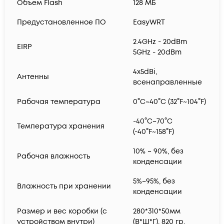
Объем Flash
128 МБ
Предустановленное ПО
EasyWRT
2.4GHz - 20dBm
EIRP
5GHz - 20dBm
4х5dBi,
Антенны
всенаправленные
Рабочая температура
0°C~40°C (32°F~104°F)
-40°C~70°C
Температура хранения
(-40°F~158°F)
10% ~ 90%, без
Рабочая влажность
конденсации
5%~95%, без
Влажность при хранении
конденсации
Размер и вес коробки (с
280*310*50мм
устройством внутри)
(В*Ш*Г), 820 гр.