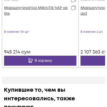
Маршрутизатор MikroTik hAP ax
Маршрутизат
lite
ax3
В наличии
: 10+ шт
В наличии
: 2 шт
945 214
сум
2 107 363
с
В корзину
Купившие то, чем вы
интересовались, также