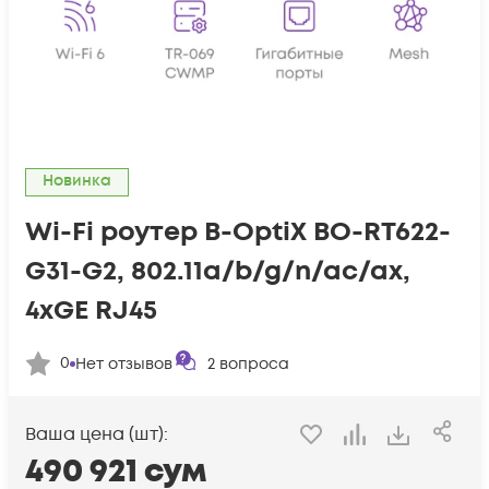
Новинка
Wi-Fi роутер B-OptiX BO-RT622-
G31-G2, 802.11a/b/g/n/ac/ax,
4xGE RJ45
0
Нет отзывов
2
вопроса
Ваша цена (шт):
490 921
сум