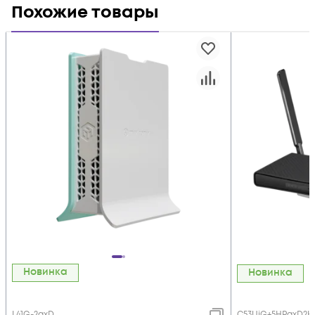
Похожие товары
Новинка
Новинка
L41G-2axD
C53UiG+5HPaxD2H