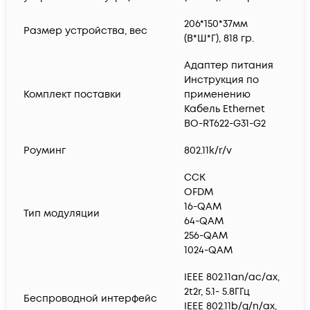
206*150*37мм
Размер устройства, вес
(В*Ш*Г), 818 гр.
Адаптер питания
Инструкция по
Комплект поставки
применению
Кабель Ethernet
BO-RT622-G31-G2
Роуминг
802.11k/r/v
CCK
OFDM
16-QAM
Тип модуляции
64-QAM
256-QAM
1024-QAM
IEEE 802.11an/ac/ax,
2t2r, 5.1- 5.8ГГц
Беспроводной интерфейс
IEEE 802.11b/g/n/ax,