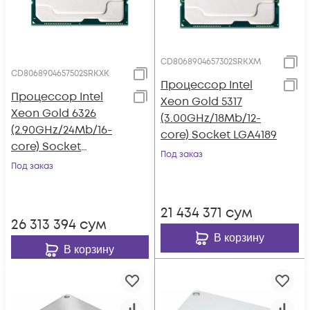
CD8068904657302SRKXM
CD8068904657502SRKXK
Процессор Intel
Процессор Intel
Xeon Gold 5317
Xeon Gold 6326
(3.00GHz/18Mb/12-
(2.90GHz/24Mb/16-
core) Socket LGA4189
core) Socket
Под заказ
LGA4189
Под заказ
21 434 371
сум
26 313 394
сум
В корзину
В корзину