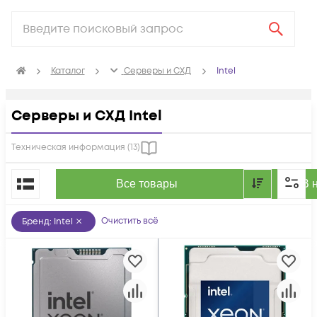
Каталог
Серверы и СХД
Intel
Серверы и СХД Intel
Техническая информация (
13
)
По популярности
Все товары
В 
Очистить всё
Бренд
:
Intel