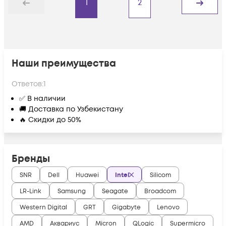
1
2
Назад
Дальше
Наши преимущества
Ответов:
1
✅ В наличии
🚚 Доставка по Узбекистану
🔥 Скидки до 50%
Бренды
SNR
Dell
Huawei
Intel
Silicom
LR-Link
Samsung
Seagate
Broadcom
Western Digital
GRT
Gigabyte
Lenovo
AMD
Аквариус
Micron
QLogic
Supermicro