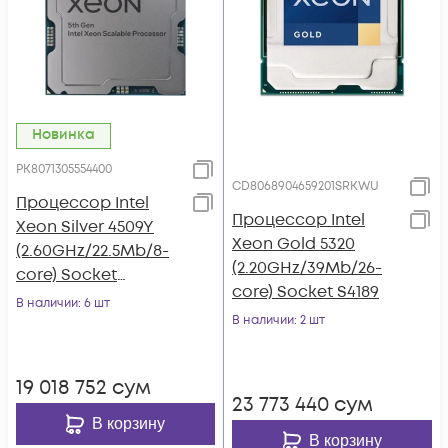
Новинка
PK8071305554400
CD8068904659201SRKWU
Процессор Intel
Процессор Intel
Xeon Silver 4509Y
Xeon Gold 5320
(2.60GHz/22.5Mb/8-
(2.20GHz/39Mb/26-
core) Socket
core) Socket S4189
LGA4677
В наличии
: 6 шт
В наличии
: 2 шт
19 018 752
сум
23 773 440
сум
В корзину
В корзину