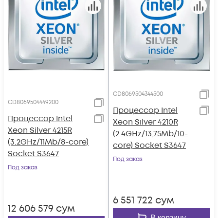
CD8069504344500
CD8069504449200
Процессор Intel
Процессор Intel
Xeon Silver 4210R
Xeon Silver 4215R
(2.4GHz/13,75Mb/10-
(3.2GHz/11Mb/8-core)
core) Socket S3647
Socket S3647
Под заказ
Под заказ
6 551 722
сум
12 606 579
сум
В корзину