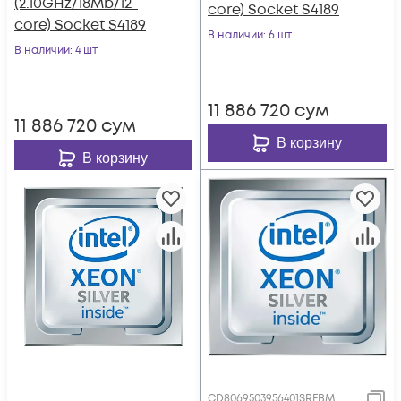
(2.10GHz/18Mb/12-
core) Socket S4189
core) Socket S4189
В наличии
: 6 шт
В наличии
: 4 шт
11 886 720
сум
11 886 720
сум
В корзину
В корзину
CD8069503956401SRFBM