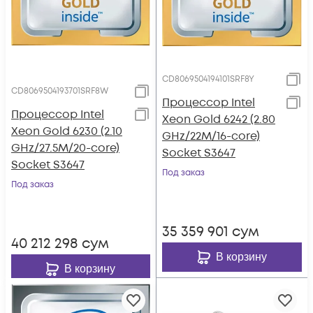
CD8069504194101SRF8Y
CD8069504193701SRF8W
Процессор Intel
Процессор Intel
Xeon Gold 6242 (2.80
Xeon Gold 6230 (2.10
GHz/22M/16-core)
GHz/27.5M/20-core)
Socket S3647
Socket S3647
Под заказ
Под заказ
35 359 901
сум
40 212 298
сум
В корзину
В корзину