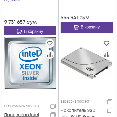
Под заказ
555 941
сум
9 731 657
сум
В корзину
В корзину
SSDSC2KB480G801
CD8069504212701SRFBA
Накопитель SSD
Процессор Intel
Intel S4510 Series,