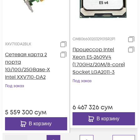
CM8066002032901SR2P1
XXV710DA2BLK
Процессор Intel
Сетевая карта 2
Xeon E5-2609V4
порта
(1.70GHz/20M/8-core)
1G/10G/25GBase-X
Socket LGA2011-3
Intel XXV710-DA2
Под заказ
Под заказ
6 467 326
сум
5 559 300
сум
В корзину
В корзину