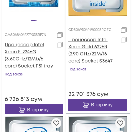
CD8069504449000SRGZC
CM8068404227903SRF7N
Процессор Intel
Процессор Intel
Xeon Gold 6226R
Xeon E-2246G
(2.90 GHz/22M/16-
(3.60GHz/12Mb/6-
core) Socket S3647
core) Socket 1151 tray
Под заказ
Под заказ
22 701 376
сум
6 726 813
сум
В корзину
В корзину