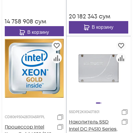
20 182 343
сум
14 758 908
сум
В корзину
В корзину
SSDPE2KX040T801
CD8069504283104SRFPL
Накопитель SSD
Процессор Intel
Intel DC P4510 Series,