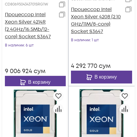
CD8069504343701SRG1W
Процессор Intel
Процессор Intel
Xeon Silver 4208 (2.10
Xeon Silver 4214R
GHz/11M/8-core)
(2.4GHz/16.5Mb/12-
Socket S3647
core) Socket S3647
В наличии
: 1 шт
В наличии
: 6 шт
4 292 770
сум
9 006 924
сум
В корзину
В корзину