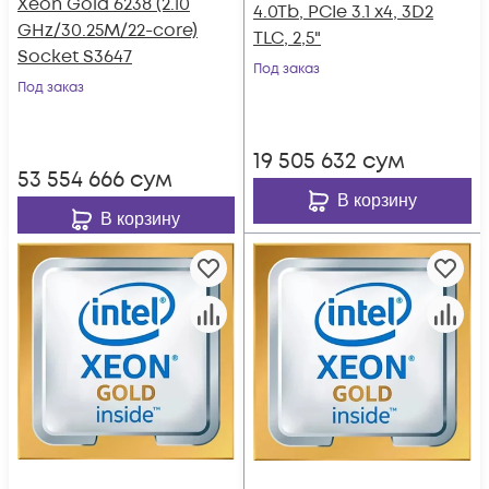
Xeon Gold 6238 (2.10
4.0Tb, PCIe 3.1 x4, 3D2
GHz/30.25M/22-core)
TLC, 2,5"
Socket S3647
Под заказ
Под заказ
19 505 632
сум
53 554 666
сум
В корзину
В корзину