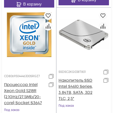
В корзину
SSDSC2KG038T801
CD8069504446300SRGZ7
Накопитель SSD
Процессор Intel
Intel S4610 Series,
Xeon Gold 5218R
3.84TB, SATA, 3D2
(2.1GHz/27.5Mb/20-
TLC, 2,5"
core) Socket S3647
Под заказ
Под заказ