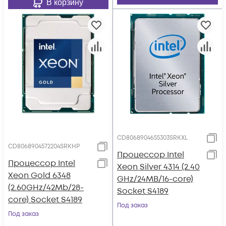
В корзину
CD8068904655303SRKXL
CD8068904572204SRKHP
Процессор Intel
Процессор Intel
Xeon Silver 4314 (2.40
Xeon Gold 6348
GHz/24MB/16-core)
(2.60GHz/42Mb/28-
Socket S4189
core) Socket S4189
Под заказ
Под заказ