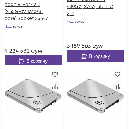
Xeon Silver 4215
480Gb, SATA, 3D TLC,
(2.50GHz/11Mb/8-
2,5"
core) Socket S3647
Под заказ
Под заказ
3 189 563
сум
9 224 332
сум
В корзину
В корзину