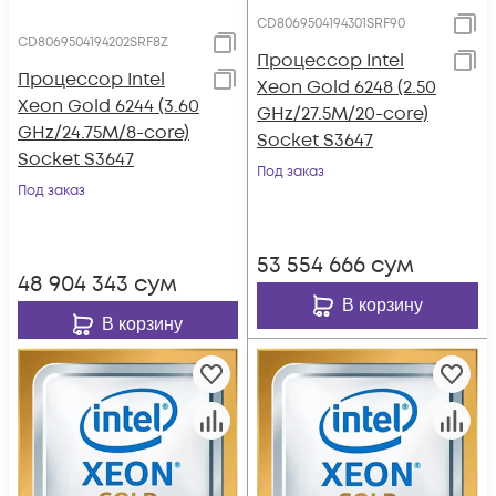
CD8069504194301SRF90
CD8069504194202SRF8Z
Процессор Intel
Процессор Intel
Xeon Gold 6248 (2.50
Xeon Gold 6244 (3.60
GHz/27.5M/20-core)
GHz/24.75M/8-core)
Socket S3647
Socket S3647
Под заказ
Под заказ
53 554 666
сум
48 904 343
сум
В корзину
В корзину