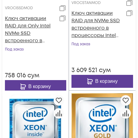
VROCSTANMOD
VROCISSDMOD
Ключ активации
Ключ активации
RAID для NVMe SSD
RAID для Only Intel
встроенного в
NVMe SSD
процессоры Intel
встроенного в
Standard (RAID 0, 1,
Под заказ
процессоры Intel
Под заказ
10)
(RAID 0, 1, 10, 5)
3 609 521
сум
758 016
сум
В корзину
В корзину