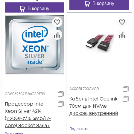
В корзину
В корзину
AXXCBL700CVCR
CD8069504212601SRFB9
Кабель Intel Oculink
Процессор Intel
70см для NVMe
Xeon Silver 4214
дисков, внутренний
(2.20GHz/16.5Mb/12-
core) Socket S3647
Под заказ