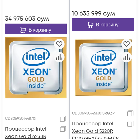
10 635 999
сум
34 975 603
сум
В корзину
В корзину
CD8069504451301SRGZP
CD8069504448701
Процессор Intel
Процессор Intel
Xeon Gold 5220R
Xeon Gold 6238R
(2.20 GHz/35.75M/24-