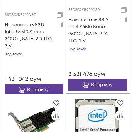
SSDSC2KB960G801
SSDSC2KB240G801
Накопитель SSD
Накопитель SSD
Intel S4510 Series,
Intel S4510 Series,
960Gb, SATA, 3D2
240Gb, SATA, 3D TLC,
TLC, 2,5"
2,5"
Под заказ
Под заказ
2 321 476
сум
1 431 042
сум
В корзину
В корзину