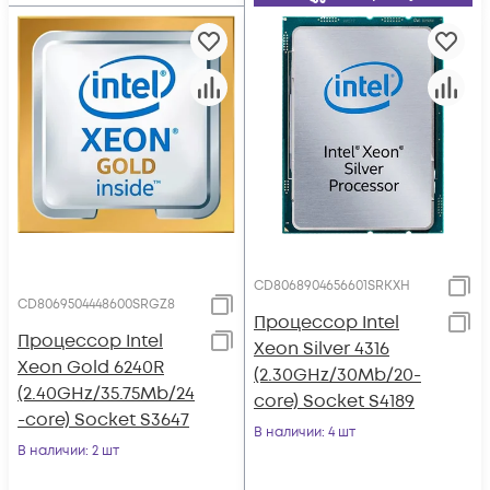
CD8068904656601SRKXH
CD8069504448600SRGZ8
Процессор Intel
Процессор Intel
Xeon Silver 4316
Xeon Gold 6240R
(2.30GHz/30Mb/20-
(2.40GHz/35.75Mb/24
core) Socket S4189
-core) Socket S3647
В наличии
: 4 шт
В наличии
: 2 шт