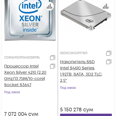
SSDSC2KG019T801
CD8069503956302SRFBL
Накопитель SSD
Процессор Intel
Intel S4610 Series,
Xeon Silver 4210 (2.20
1.92TB, SATA, 3D2 TLC,
GHz/13.75M/10-core)
2,5"
Socket S3647
Под заказ
Под заказ
5 150 278
сум
7 072 004
сум