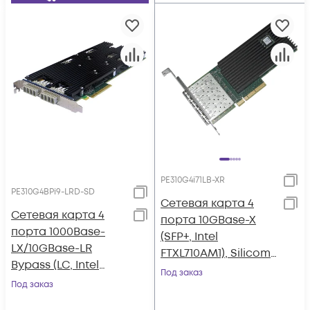
PE310G4i71LB-XR
PE310G4BPi9-LRD-SD
Сетевая карта 4
Сетевая карта 4
порта 10GBase-X
порта 1000Base-
(SFP+, Intel
LX/10GBase-LR
FTXL710AM1), Silicom
Bypass (LC, Intel
PE310G4i71LB-XR
Под заказ
82599ES), Silicom
Под заказ
PE310G4BPi9-LRD-SD