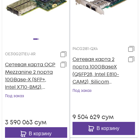
P4CG2I81-QX4
OE310G2I71EU-XR
Сетевая карта 2
Сетевая карта OCP
порта 100GBaseX
Mezzanine 2 порта
(QSFP28, Intel E810-
10GBase-X (SFP+,
CAM2), Silicom
Intel X710-BM2),
P4CG2I81-QX4
Под заказ
Silicom
Под заказ
OE310G2I71EU-XR
9 504 629
сум
3 590 063
сум
В корзину
В корзину