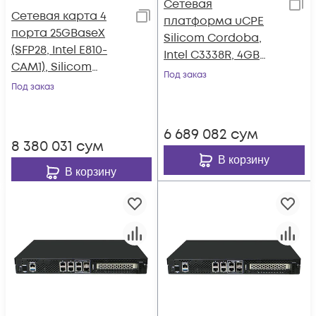
Сетевая
Сетевая карта 4
платформа uCPE
порта 25GBaseX
Silicom Cordoba,
(SFP28, Intel E810-
Intel C3338R, 4GB
CAM1), Silicom
RAM ECC, 32GB
Под заказ
PE425G4i81L-XR
Под заказ
eMMC SSD
6 689 082
сум
8 380 031
сум
В корзину
В корзину