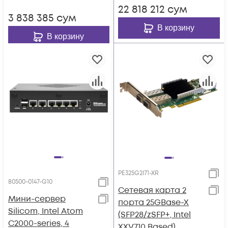
22 818 212
сум
3 838 385
сум
В корзину
В корзину
PE325G2I71-XR
80500-0147-G10
Сетевая карта 2
Мини-cервер
порта 25GBase-X
Silicom, Intel Atom
(SFP28/zSFP+, Intel
C2000-series, 4
XXV710 Based),