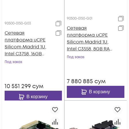
90500-0150-G01
90500-0150-G03
Сетевая
Сетевая
платформа uCPE
платформа uCPE
Silicom Madrid 1U,
Silicom Madrid 1U,
Intel C3558, 8GB RAM,
Intel C3758, 16GB
64GB eMMC
Под заказ
RAM, 128GB M.2
Под заказ
7 880 885
сум
10 551 299
сум
В корзину
В корзину