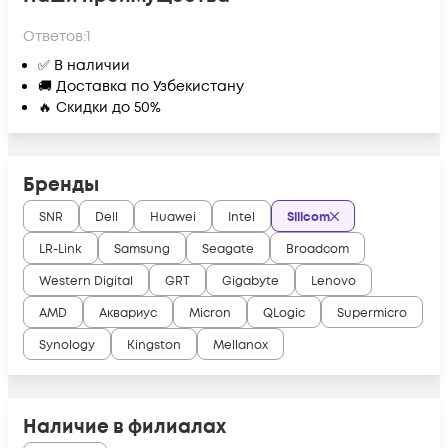
Ответов:
1
✅ В наличии
🚚 Доставка по Узбекистану
🔥 Скидки до 50%
Бренды
SNR
Dell
Huawei
Intel
Silicom
LR-Link
Samsung
Seagate
Broadcom
Western Digital
GRT
Gigabyte
Lenovo
AMD
Аквариус
Micron
QLogic
Supermicro
Synology
Kingston
Mellanox
Наличие в филиалах