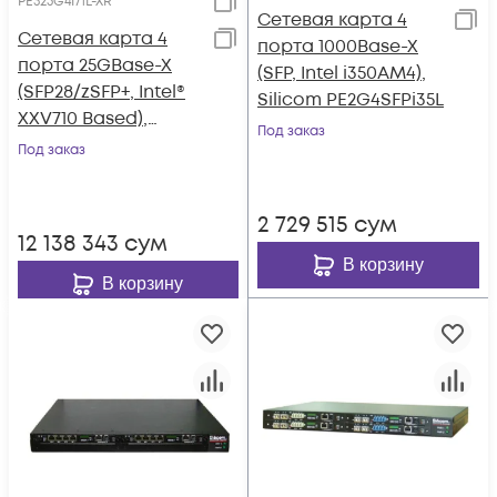
PE325G4I71L-XR
Сетевая карта 4
Сетевая карта 4
порта 1000Base-X
порта 25GBase-X
(SFP, Intel i350AM4),
(SFP28/zSFP+, Intel®
Silicom PE2G4SFPi35L
XXV710 Based),
Под заказ
Silicom PE325G4I71L-
Под заказ
XR
2 729 515
сум
12 138 343
сум
В корзину
В корзину