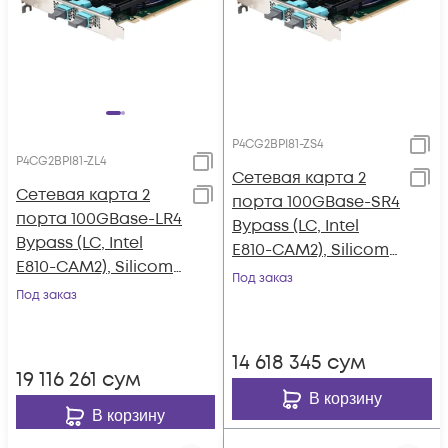
P4CG2BPI81-ZS4
P4CG2BPI81-ZL4
Сетевая карта 2
Сетевая карта 2
порта 100GBase-SR4
порта 100GBase-LR4
Bypass (LC, Intel
Bypass (LC, Intel
E810-CAM2), Silicom
E810-CAM2), Silicom
P4CG2BPI81-ZS4
Под заказ
P4CG2BPI81-ZL4
Под заказ
14 618 345
сум
19 116 261
сум
В корзину
В корзину