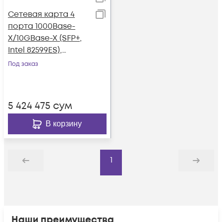
Сетевая карта 4
порта 1000Base-
X/10GBase-X (SFP+,
Intel 82599ES),
Silicom
Под заказ
PE310G4SPi9LA-XR
5 424 475
сум
В корзину
1
Назад
Дальше
Наши преимущества