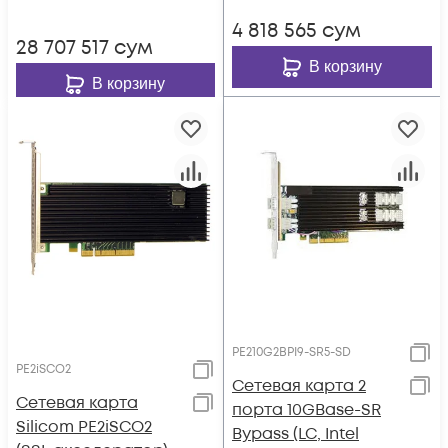
4 818 565
сум
28 707 517
сум
В корзину
В корзину
PE210G2BPI9-SR5-SD
PE2iSCO2
Сетевая карта 2
Сетевая карта
порта 10GBase-SR
Silicom PE2iSCO2
Bypass (LC, Intel