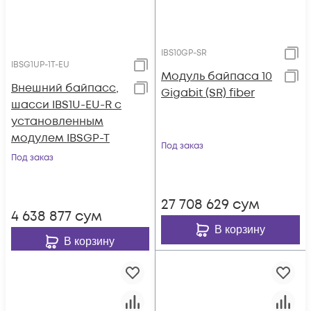
IBS10GP-SR
IBSG1UP-1T-EU
Модуль байпаса 10
Внешний байпасс,
Gigabit (SR) fiber
шасси IBS1U-EU-R с
установленным
модулем IBSGP-T
Под заказ
Под заказ
27 708 629
сум
4 638 877
сум
В корзину
В корзину