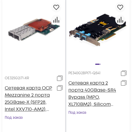
PE340G2BPI71-QS41
OE325G2i71-XR
Сетевая карта 2
Сетевая карта OCP
порта 40GBase-SR4
Mezzanine 2 порта
Bypass (MPO,
25GBase-X (SFP28,
XL710BM2), Silicom
Intel XXV710-AM2),
PE340G2BPI71-QS41
Под заказ
Silicom OE325G2i71-
Под заказ
XR