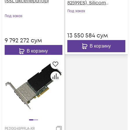
(SSL акселератор)
82599ES), Silicom
PE210G2BPI9-SR5-SD
Под заказ
Под заказ
13 550 584
сум
9 792 272
сум
В корзину
В корзину
PE310G4SPi9LA-XR