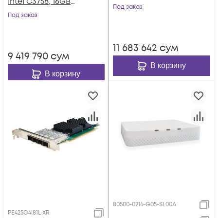
Intel C3758, 16GB
RAM ECC, 128GB
Под заказ
RAM ECC, 128GB
Под заказ
NVMe SSD, 4G LTE
NVMe SSD
Cat12, Wi-Fi 6 AP
11 683 642
сум
9 419 790
сум
В корзину
В корзину
80500-0214-G05-SL00A
PE425G4i81L-XR