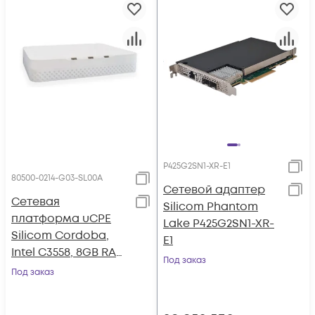
P425G2SN1-XR-E1
80500-0214-G03-SL00A
Сетевой адаптер
Сетевая
Silicom Phantom
платформа uCPE
Lake P425G2SN1-XR-
Silicom Cordoba,
E1
Intel C3558, 8GB RAM
Под заказ
ECC, 64GB eMMC
Под заказ
SSD