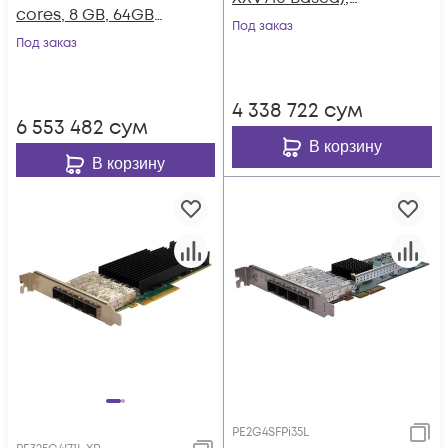
cores, 8 GB, 64GB
Silicom PE325G2I71-
Под заказ
eMMC
Под заказ
XR
4 338 722
сум
6 553 482
сум
В корзину
В корзину
PE2G4SFPi35L