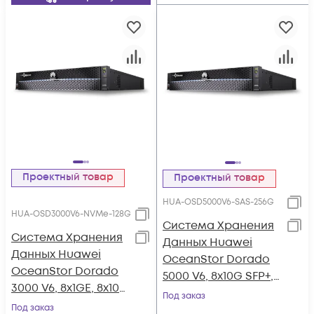
Проектный товар
Проектный товар
HUA-OSD5000V6-SAS-256G
HUA-OSD3000V6-NVMe-128G
Система Хранения
Система Хранения
Данных Huawei
Данных Huawei
OceanStor Dorado
OceanStor Dorado
5000 V6, 8x10G SFP+,
3000 V6, 8x1GE, 8x10G
4xSAS12G Ext., 25xSAS
Под заказ
SFP+, 4x100G RDMA
Под заказ
SSD, 256Gb Cache