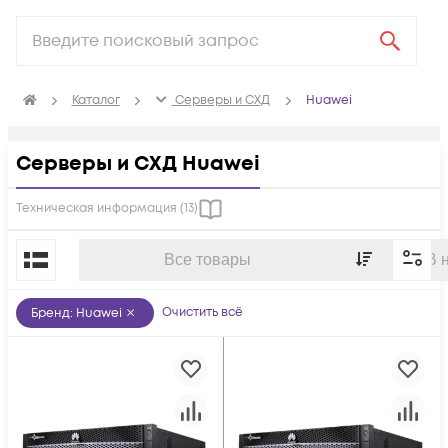
Каталог
Серверы и СХД
Huawei
Серверы и СХД Huawei
Техническая информация (
13
)
По популярности
Все товары
В 
Очистить всё
Бренд
:
Huawei