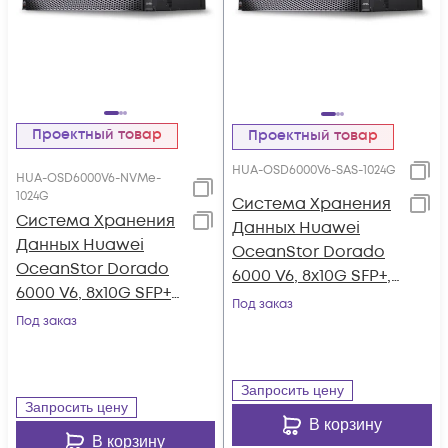
Проектный товар
Проектный товар
HUA-OSD6000V6-SAS-1024G
HUA-OSD6000V6-NVMe-
1024G
Система Хранения
Система Хранения
Данных Huawei
Данных Huawei
OceanStor Dorado
OceanStor Dorado
6000 V6, 8x10G SFP+,
6000 V6, 8x10G SFP+,
4xSAS12G Ext., 25xSAS
Под заказ
4x100G RDMA
Под заказ
SSD, 1024Gb Cache
QSFP28, 36xNVMe
SSD, 1024Gb Cache
Запросить цену
Запросить цену
В корзину
В корзину