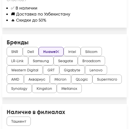
✅ В наличии
🚚 Доставка по Узбекистану
🔥 Скидки до 50%
Бренды
SNR
Dell
Huawei
Intel
Silicom
LR-Link
Samsung
Seagate
Broadcom
Western Digital
GRT
Gigabyte
Lenovo
AMD
Аквариус
Micron
QLogic
Supermicro
Synology
Kingston
Mellanox
Наличие в филиалах
Ташкент