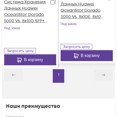
Система Хранения
Данных Huawei
Данных Huawei
OceanStor Dorado
OceanStor Dorado
3000 V6, 8x1GE, 8x10G
5000 V6, 8x10G SFP+,
SFP+, 4xSAS12G Ext.,
Под заказ
4x100G RDMA
Под заказ
25xSAS SSD, 128Gb
QSFP28, 36xNVMe
Cache
SSD, 256Gb Cache
Запросить цену
Запросить цену
В корзину
В корзину
1
Назад
Дальше
Наши преимущества
Ответов:
1