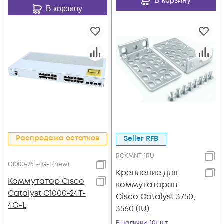
В корзину
В корзину
Распродажа остатков
Seller RFB
RCKMNT-1RU
C1000-24T-4G-L(new)
Крепление для
Коммутатор Cisco
коммутаторов
Catalyst C1000-24T-
Cisco Catalyst 3750,
4G-L
3560 (1U)
В наличии
: 10+ шт