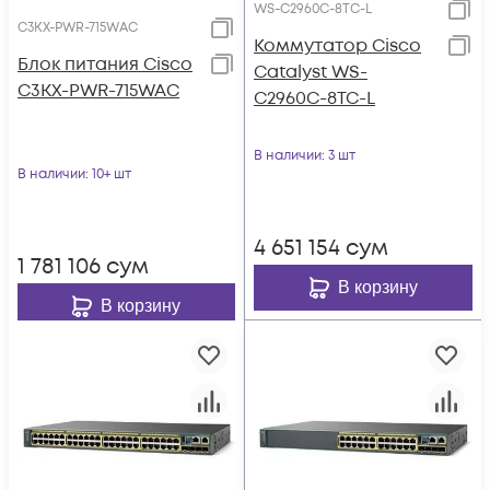
WS-C2960C-8TC-L
C3KX-PWR-715WAC
Коммутатор Cisco
Блок питания Cisco
Catalyst WS-
C3KX-PWR-715WAC
C2960C-8TC-L
В наличии
: 3 шт
В наличии
: 10+ шт
4 651 154
сум
1 781 106
сум
В корзину
В корзину