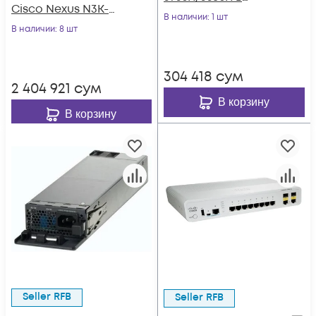
Cisco Nexus N3K-
стойку 19"
В наличии
: 1 шт
C3064PQ-10GE
В наличии
: 8 шт
304 418
сум
2 404 921
сум
В корзину
В корзину
Seller RFB
Seller RFB