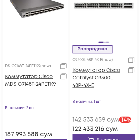
Распродажа
C9300L-48P-4X-E(new)
DS-C9148T-24PETK9(new)
Коммутатор Cisco
Коммутатор Cisco
Catalyst C9300L-
MDS C9148T-24PETK9
48P-4X-E
В наличии
: 1 шт
В наличии
: 2 шт
142 533 659
сум
-
14
%
122 433 216
сум
187 993 588
сум