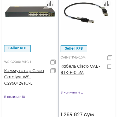
Seller RFB
Seller RFB
CAB-STK-E-0.5M
WS-C2960+24TC-L
Кабель Cisco CAB-
Коммутатор Cisco
STK-E-0.5M
Catalyst WS-
C2960+24TC-L
В наличии
: 4 шт
В наличии
: 10 шт
1 289 827
сум