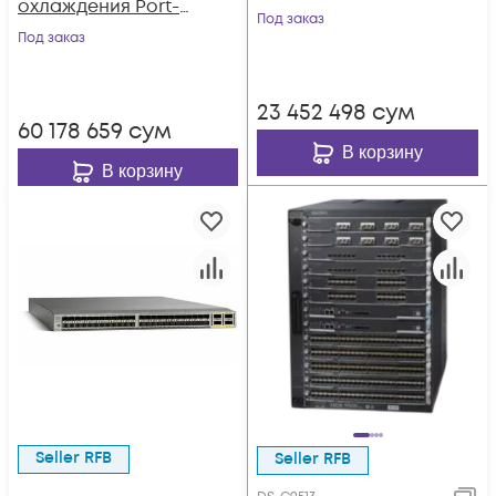
охлаждения Port-
side Intake
Под заказ
side Exhaust
Под заказ
23 452 498
сум
60 178 659
сум
В корзину
В корзину
Seller RFB
Seller RFB