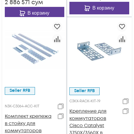
2 886 571
сум
В корзину
В корзину
Seller RFB
Seller RFB
C3KX-RACK-KIT-19
N3K-C3064-ACC-KIT
Крепление для
Комплект крепежа
коммутаторов
в стойку для
Cisco Catalyst
коммутаторов
3750X/3560X в