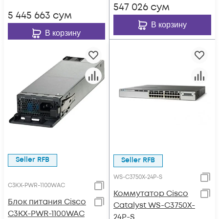
547 026
сум
5 445 663
сум
В корзину
В корзину
Seller RFB
Seller RFB
WS-C3750X-24P-S
C3KX-PWR-1100WAC
Коммутатор Cisco
Блок питания Cisco
Catalyst WS-C3750X-
C3KX-PWR-1100WAC
24P-S