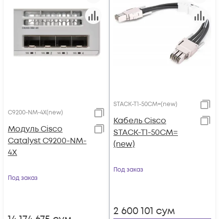
STACK-T1-50CM=(new)
C9200-NM-4X(new)
Кабель Cisco
Модуль Cisco
STACK-T1-50CM=
Catalyst C9200-NM-
(new)
4X
Под заказ
Под заказ
2 600 101
сум