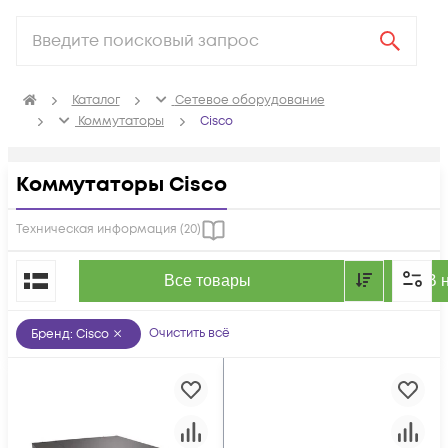
Каталог
Сетевое оборудование
Коммутаторы
Cisco
Коммутаторы Cisco
Техническая информация (
20
)
По популярности
Все товары
В 
Очистить всё
Бренд
:
Cisco