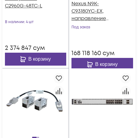
Nexus N9K-
C2960G-48TC-L
C93180YC-EX,
направление
В наличии
: 4 шт
охлаждения Port-
Под заказ
side Intake
2 374 847
сум
168 118 160
сум
В корзину
В корзину