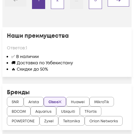
Назад
Дальше
Наши преимущества
Ответов:
1
✅ В наличии
🚚 Доставка по Узбекистану
🔥 Скидки до 50%
Бренды
SNR
Arista
Cisco
Huawei
MikroTik
BDCOM
Aquarius
Ubiquiti
TFortis
POWERTONE
Zyxel
Teltonika
Orion Networks