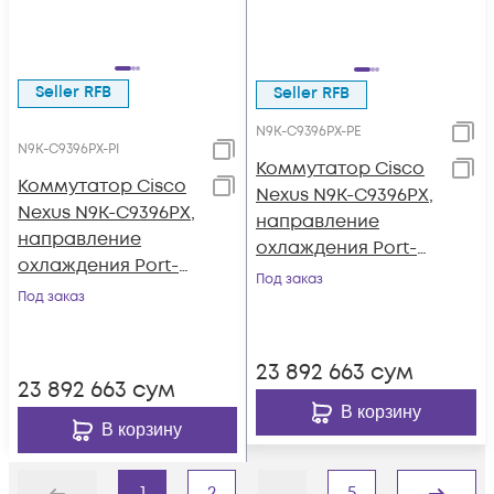
Seller RFB
Seller RFB
N9K-C9396PX-PE
N9K-C9396PX-PI
Коммутатор Cisco
Коммутатор Cisco
Nexus N9K-C9396PX,
Nexus N9K-C9396PX,
направление
направление
охлаждения Port-
охлаждения Port-
side Exhaust
Под заказ
side Intake
Под заказ
23 892 663
сум
23 892 663
сум
В корзину
В корзину
1
2
...
5