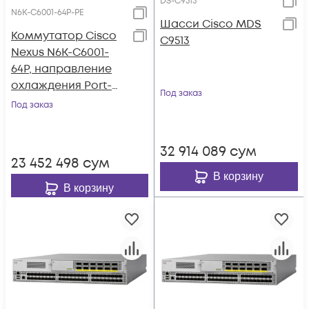
DS-C9513
N6K-C6001-64P-PE
Шасси Cisco MDS
Коммутатор Cisco
C9513
Nexus N6K-C6001-
64P, направление
охлаждения Port-
Под заказ
side Exhaust
Под заказ
32 914 089
сум
23 452 498
сум
В корзину
В корзину