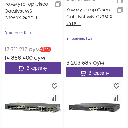
WS-C2960X-24TS-L
Коммутатор Cisco
Коммутатор Cisco
Catalyst WS-
Catalyst WS-C2960X-
C2960X-24PD-L
24TS-L
В наличии
: 5 шт
В наличии
: 1 шт
17 711 212
сум
-
16
%
14 858 400
сум
3 203 589
сум
В корзину
В корзину