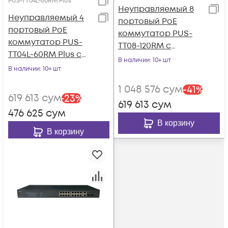
PUS-TT04L-60RM Plus
Неуправляемый 8
Неуправляемый 4
портовый PoE
портовый PoE
коммутатор PUS-
коммутатор PUS-
TT08-120RM с
TT04L-60RM Plus с
возможностью
В наличии
: 10+ шт
изоляцией портов и
В наличии
: 10+ шт
установки в стойку
возможностью
1 048 576
сум
-
41
%
установки в стойку
619 613
сум
-
23
%
619 613
сум
476 625
сум
В корзину
В корзину