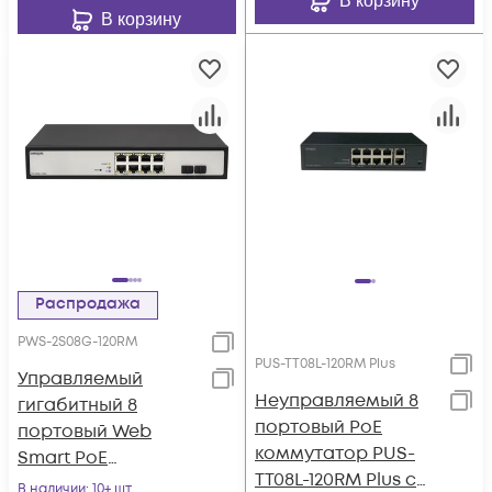
В корзину
В корзину
Распродажа
PWS-2S08G-120RM
PUS-TT08L-120RM Plus
Управляемый
Неуправляемый 8
гигабитный 8
портовый PoE
портовый Web
коммутатор PUS-
Smart PoE
TT08L-120RM Plus с
коммутатор
В наличии
: 10+ шт