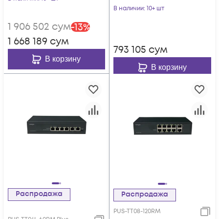
изоляцией портов и
POWERTONE PWS-
В наличии
: 10+ шт
возможностью
2S08G-120RM
1 906 502
сум
-
13
%
установки в стойку
1 668 189
сум
793 105
сум
В корзину
В корзину
Распродажа
Распродажа
PUS-TT08-120RM