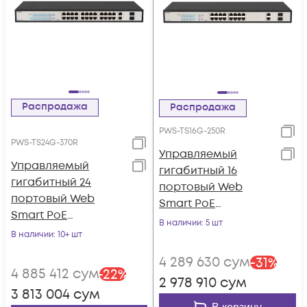
Распродажа
Распродажа
PWS-TS16G-250R
PWS-TS24G-370R
Управляемый
Управляемый
гигабитный 16
гигабитный 24
портовый Web
портовый Web
Smart PoE
Smart PoE
коммутатор
В наличии
: 5 шт
коммутатор
В наличии
: 10+ шт
POWERTONE PWS-
POWERTONE PWS-
TS16G-250R
4 289 630
сум
-
31
%
TS24G-370R
4 885 412
сум
-
22
%
2 978 910
сум
3 813 004
сум