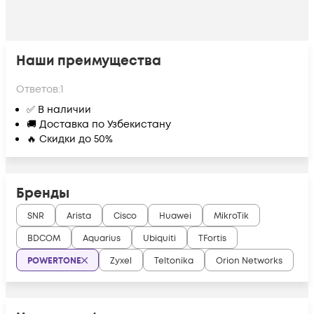
Наши преимущества
Ответов:
1
✅ В наличии
🚚 Доставка по Узбекистану
🔥 Скидки до 50%
Бренды
SNR
Arista
Cisco
Huawei
MikroTik
BDCOM
Aquarius
Ubiquiti
TFortis
POWERTONE
Zyxel
Teltonika
Orion Networks