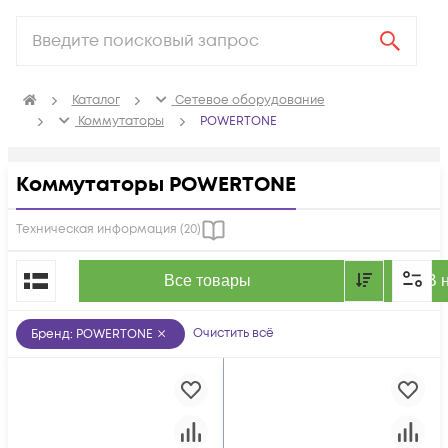
Каталог
Сетевое оборудование
Коммутаторы
POWERTONE
Коммутаторы POWERTONE
Техническая информация (
20
)
По популярности
Все товары
В 
Очистить всё
Бренд
:
POWERTONE