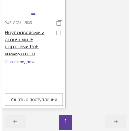
PUS-CC16L-250R
Неуправляемый
стоечный 16
портовый PoE
коммутатор
POWERTONE PUS-
Снят с продажи
CC16L-250R с
изоляцией портов
Узнать о поступлении
1
Назад
Дальше