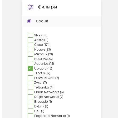
Фильтры
Бренд
SNR
(
118
)
Arista
(
11
)
Cisco
(
171
)
Huawei
(
3
)
MikroTik
(
21
)
BDCOM
(
33
)
Aquarius
(
15
)
Ubiquiti
(
15
)
TFortis
(
12
)
POWERTONE
(
7
)
Zyxel
(
7
)
Teltonika
(
4
)
Orion Networks
(
3
)
Ruijie Networks
(
2
)
Brocade
(
1
)
D-Link
(
1
)
Dell
(
1
)
Edgecore Networks
(
1
)