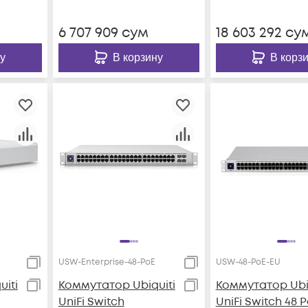
6 707 909
сум
18 603 292
су
у
В корзину
В корз
USW-Enterprise-48-PoE
USW-48-PoE-EU
iti
Коммутатор Ubiquiti
Коммутатор Ubiq
UniFi Switch
UniFi Switch 48 