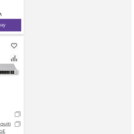
м
ину
uiti
PoE