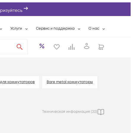
ризуйтесь
Услуги
Сервис и поддержка
О нас
ты
Wi-Fi «под ключ»
Гарантийное обслуживание
О компании
вки
Расширенная гарантия
Разовые выездные работы
Контактная информаци
а
Системная интеграция
Сервисные контракты
Банковские реквизиты
еты
Сервисный центр
Партнеры
оддержка
Техническая поддержка
Новости
 для коммутаторов
Bare metal коммутаторы
Условия оказания услуг
ы
Техническая информация (
20
)