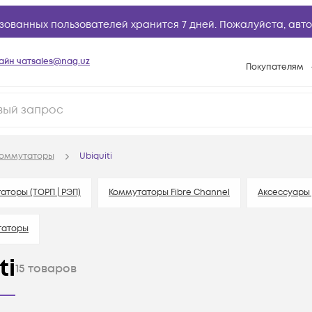
зованных пользователей хранится 7 дней. Пожалуйста,
авто
айн чат
sales@nag.uz
Покупателям
Способы опла
Условия доста
Возврат товар
оммутаторы
Ubiquiti
Вопросы и отв
Техническая п
аторы (ТОРП | РЭП)
Коммутаторы Fibre Channel
Аксессуары
База знаний
таторы
Конфигуратор
ti
15
товаров