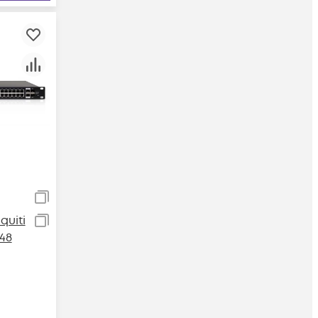
uiti
48