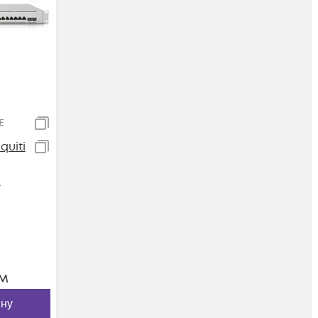
E
uiti
E
м
ину