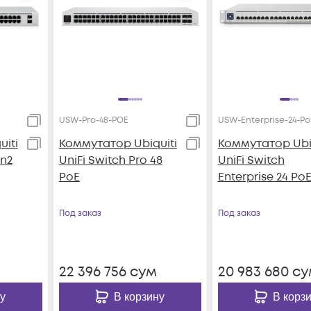
USW-Pro-48-POE
USW-Enterprise-24-Po
iti
Коммутатор Ubiquiti
Коммутатор Ubiq
en2
UniFi Switch Pro 48
UniFi Switch
PoE
Enterprise 24 Po
Под заказ
Под заказ
22 396 756
сум
20 983 680
су
у
В корзину
В корз