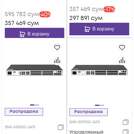
357 469
сум
-
17
%
595 782
сум
-
40
%
297 891
сум
357 469
сум
В корзину
В корзину
Распродажа
Распродажа
SNR-S2995G-24FX
SNR-S3850G-24FX
Управляемый