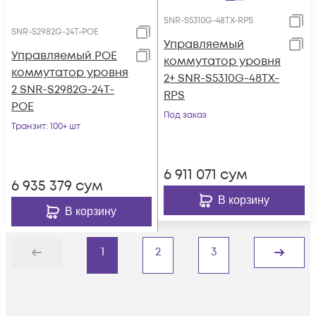
SNR-S5310G-48TX-RPS
SNR-S2982G-24T-POE
Управляемый
Управляемый POE
коммутатор уровня
коммутатор уровня
2+ SNR-S5310G-48TX-
2 SNR-S2982G-24T-
RPS
POE
Под заказ
Транзит
: 100+ шт
6 911 071
сум
6 935 379
сум
В корзину
В корзину
1
2
3
Назад
Дальше