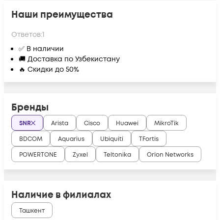
Наши преимущества
Ответов:
1
✅ В наличии
🚚 Доставка по Узбекистану
🔥 Скидки до 50%
Бренды
SNR
Arista
Cisco
Huawei
MikroTik
BDCOM
Aquarius
Ubiquiti
TFortis
POWERTONE
Zyxel
Teltonika
Orion Networks
Наличие в филиалах
Ташкент