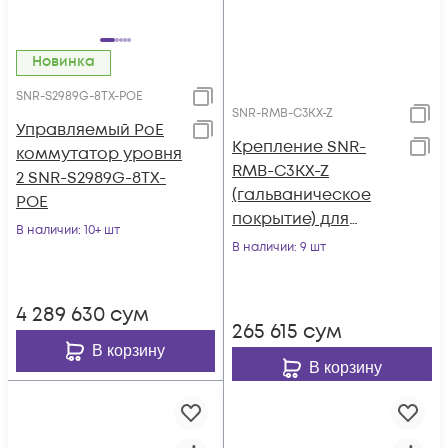
Новинка
SNR-S2989G-8TX-POE
SNR-RMB-C3KX-Z
Управляемый PoE
Крепление SNR-
коммутатор уровня
RMB-C3KX-Z
2 SNR-S2989G-8TX-
(гальваническое
POE
покрытие) для
В наличии
: 10+ шт
коммутаторов
В наличии
: 9 шт
Cisco Catalyst
3750X/3560X в
4 289 630
сум
стойку 19"
265 615
сум
В корзину
В корзину