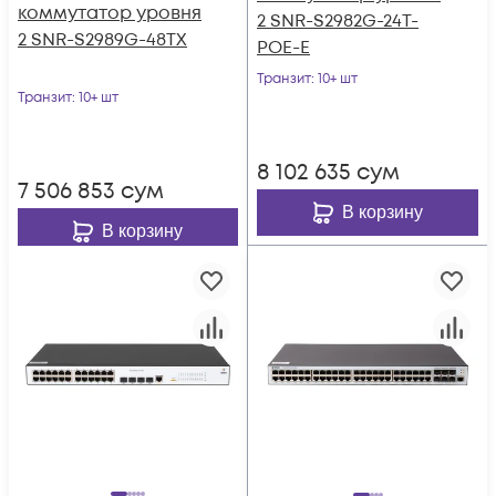
коммутатор уровня
2 SNR-S2982G-24T-
2 SNR-S2989G-48TX
POE-E
Транзит
: 10+ шт
Транзит
: 10+ шт
8 102 635
сум
7 506 853
сум
В корзину
В корзину