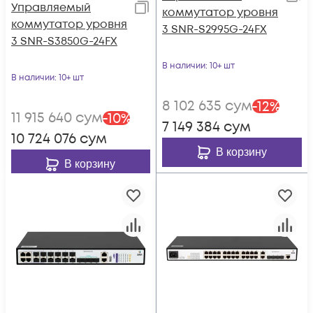
Управляемый
коммутатор уровня
коммутатор уровня
3 SNR-S2995G-24FX
3 SNR-S3850G-24FX
В наличии
: 10+ шт
В наличии
: 10+ шт
8 102 635
сум
-
12
%
11 915 640
сум
-
10
%
7 149 384
сум
10 724 076
сум
В корзину
В корзину