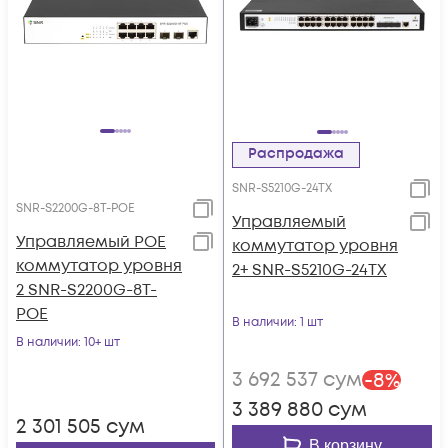
Распродажа
SNR-S5210G-24TX
SNR-S2200G-8T-POE
Управляемый
Управляемый POE
коммутатор уровня
коммутатор уровня
2+ SNR-S5210G-24TX
2 SNR-S2200G-8T-
POE
В наличии
: 1 шт
В наличии
: 10+ шт
3 692 537
сум
-
8
%
3 389 880
сум
2 301 505
сум
В корзину