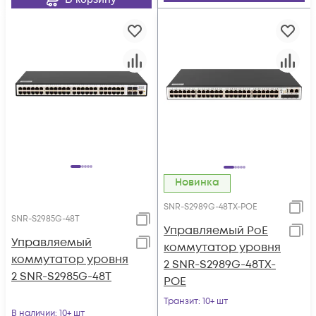
Новинка
SNR-S2989G-48TX-POE
SNR-S2985G-48T
Управляемый PoE
Управляемый
коммутатор уровня
коммутатор уровня
2 SNR-S2989G-48TX-
2 SNR-S2985G-48T
POE
Транзит
: 10+ шт
В наличии
: 10+ шт