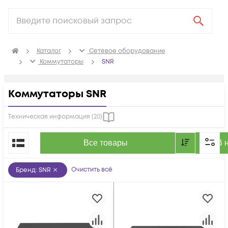
Каталог
Сетевое оборудование
Коммутаторы
SNR
Коммутаторы SNR
Техническая информация (
20
)
По популярности
Все товары
В 
Очистить всё
Бренд
:
SNR