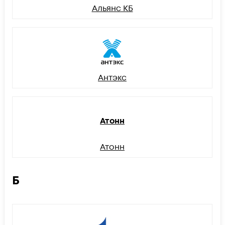
Альянс КБ
Антэкс
Атонн
Атонн
Б