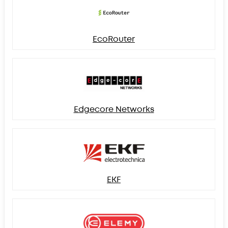
EcoRouter
Edgecore Networks
EKF