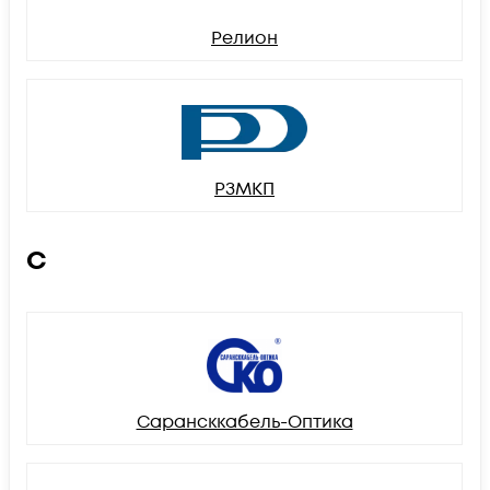
Релион
РЗМКП
С
Сарансккабель-Оптика