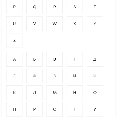
P
Q
R
S
T
U
V
W
X
Y
Z
А
Б
В
Г
Д
Е
Ж
З
И
Й
К
Л
М
Н
О
П
Р
С
Т
У