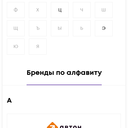
Ф
Х
Ц
Ч
Ш
Щ
Ъ
Ы
Ь
Э
Ю
Я
Бренды по алфавиту
А