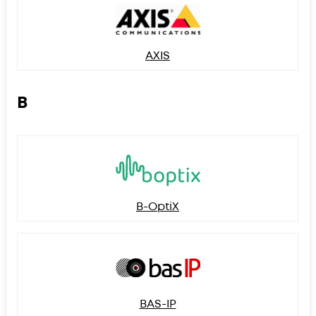
AXIS
B
B-OptiX
BAS-IP