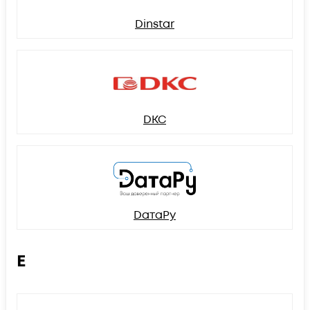
Dinstar
DKC
DатаРу
E