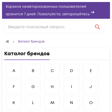
Корзина неавторизованных пользователей
хранится 7 дней. Пожалуйста,
авторизуйтесь
Каталог брендов
Каталог брендов
A
B
C
D
E
F
G
H
I
J
K
L
M
N
O