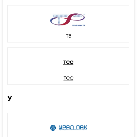
Т8
ТСС
ТСС
У