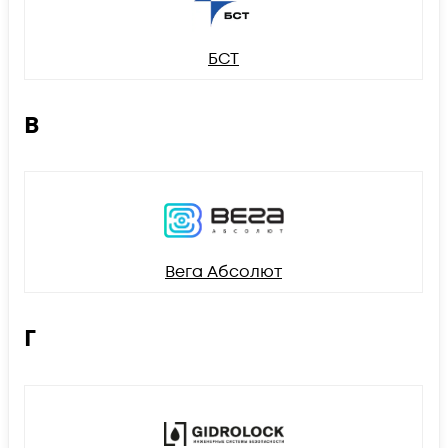
БСТ
В
Вега Абсолют
Г