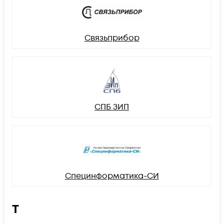
Связьприбор
СПБ ЗИП
Специнформатика-СИ
Т