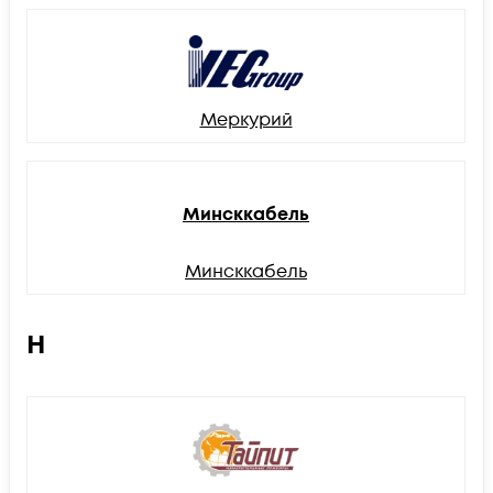
Меркурий
Минсккабель
Минсккабель
Н