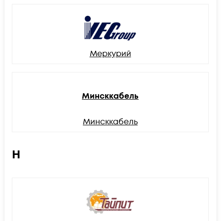
Меркурий
Минсккабель
Минсккабель
Н