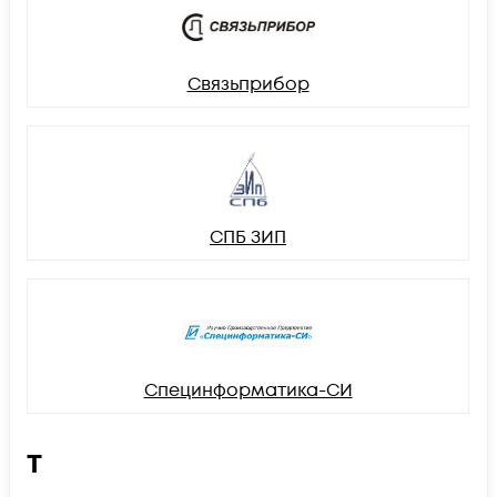
Связьприбор
СПБ ЗИП
Специнформатика-СИ
Т