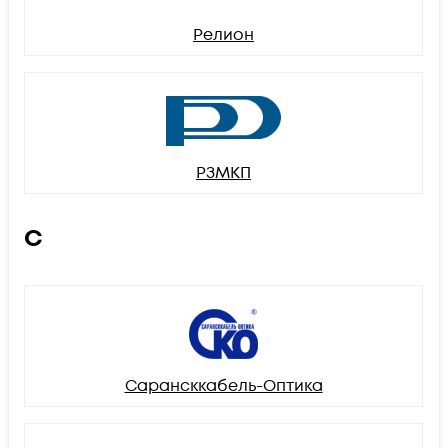
Релион
РЗМКП
С
Сарансккабель-Оптика