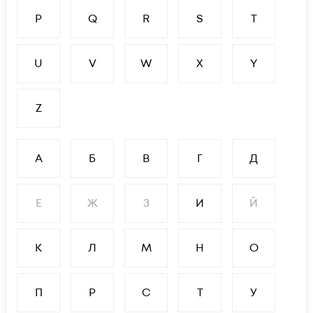
P
Q
R
S
T
U
V
W
X
Y
Z
А
Б
В
Г
Д
Е
Ж
З
И
Й
К
Л
М
Н
О
П
Р
С
Т
У