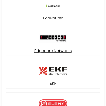
EcoRouter
Edgecore Networks
EKF