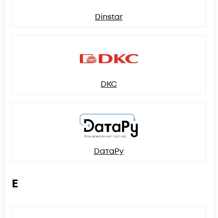
Dinstar
DKC
DатаРу
E