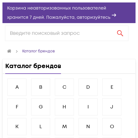
Корзина неавторизованных пользователей
хранится 7 дней. Пожалуйста,
авторизуйтесь
Каталог брендов
Каталог брендов
A
B
C
D
E
F
G
H
I
J
K
L
M
N
O