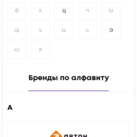
Ф
Х
Ц
Ч
Ш
Щ
Ъ
Ы
Ь
Э
Ю
Я
Бренды по алфавиту
А