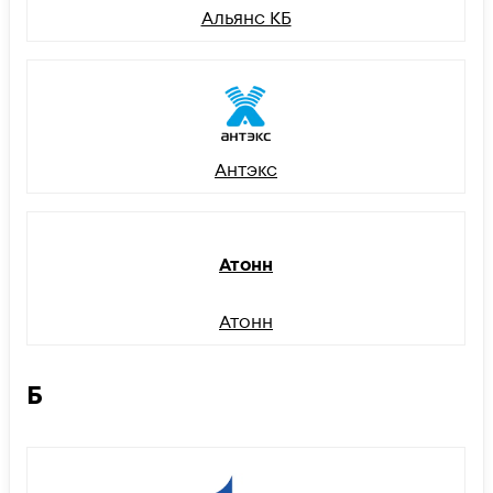
Альянс КБ
Антэкс
Атонн
Атонн
Б