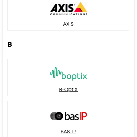
AXIS
B
B-OptiX
BAS-IP