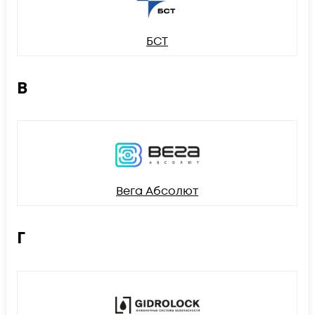
БСТ
В
Вега Абсолют
Г