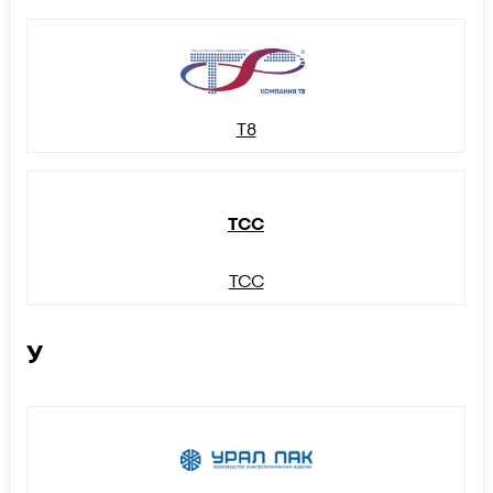
Т8
ТСС
ТСС
У