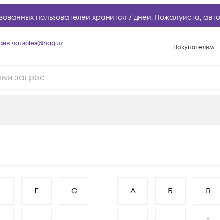
зованных пользователей хранится 7 дней. Пожалуйста,
авто
айн чат
sales@nag.uz
Покупателям
Способы опла
Условия доста
Возврат товар
Вопросы и отв
Техническая п
База знаний
Конфигуратор
E
F
G
А
Б
В