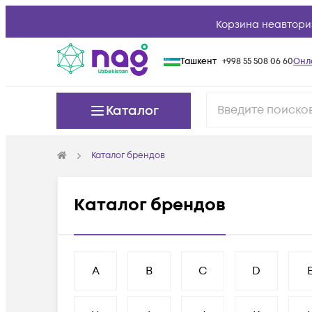
Корзина неавтори
Ташкент
+998 55 508 06 60
Онл
Каталог
Каталог брендов
Каталог брендов
A
B
C
D