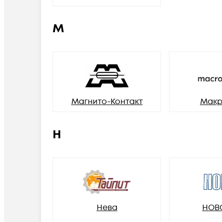
М
Магнито-Контакт
Макр
Н
Нева
НОВ