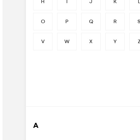
H
I
J
K
O
P
Q
R
V
W
X
Y
А