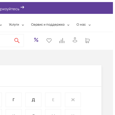
ризуйтесь
Услуги
Сервис и поддержка
О нас
ты
Wi-Fi «под ключ»
Гарантийное обслуживание
О компании
вки
Расширенная гарантия
Разовые выездные работы
Контактная информаци
а
Системная интеграция
Сервисные контракты
Банковские реквизиты
еты
Сервисный центр
Партнеры
оддержка
Техническая поддержка
Новости
Условия оказания услуг
ы
Г
Д
Е
Ж