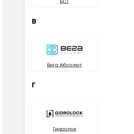
БСТ
В
Вега Абсолют
Г
Гидролок