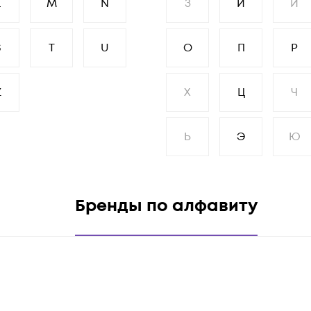
L
M
N
З
И
Й
S
T
U
О
П
Р
Z
Х
Ц
Ч
Ь
Э
Ю
Бренды по алфавиту