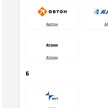
Автон
А
Атонн
Атонн
Б