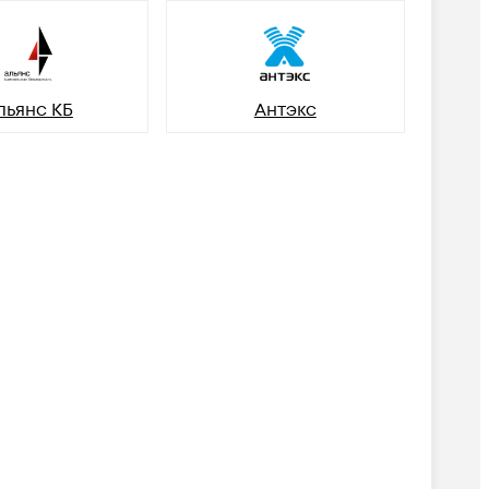
льянс КБ
Антэкс