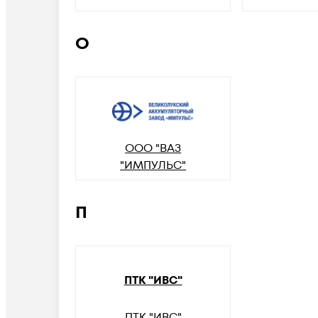
О
ООО "ВАЗ
"ИМПУЛЬС"
П
ПТК "ИВС"
ПТК "ИВС"