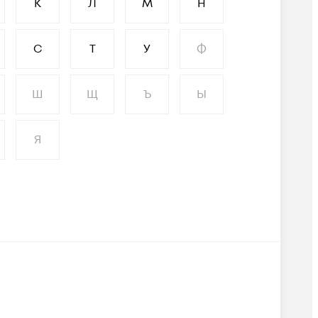
К
Л
М
Н
С
Т
У
Ф
Ш
Щ
Ъ
Ы
Я