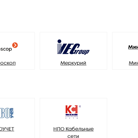
Мин
оскоп
Меркурий
Ми
ОУЧЕТ
НПО Кабельные
сети