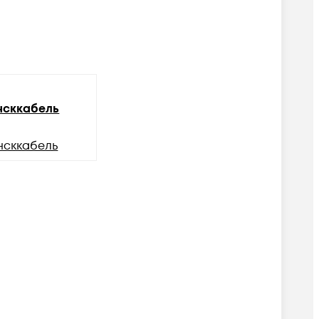
сккабель
нсккабель