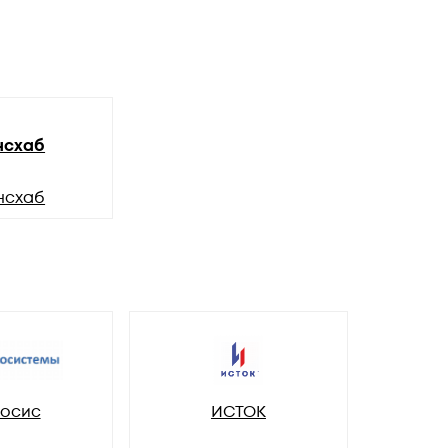
нсхаб
нсхаб
осис
ИСТОК