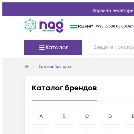
Корзина неавтори
Ташкент
+998 55 508 06 60
Онл
Каталог
Каталог брендов
Каталог брендов
A
B
C
D