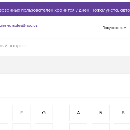
зованных пользователей хранится 7 дней. Пожалуйста,
авто
айн чат
sales@nag.uz
Покупателям
Способы опла
Условия доста
Возврат товар
Вопросы и отв
Техническая п
База знаний
Конфигуратор
E
F
G
А
Б
В