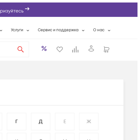
ризуйтесь
Услуги
Сервис и поддержка
О нас
ты
Wi-Fi «под ключ»
Гарантийное обслуживание
О компании
вки
Расширенная гарантия
Разовые выездные работы
Контактная информаци
а
Системная интеграция
Сервисные контракты
Банковские реквизиты
еты
Сервисный центр
Партнеры
оддержка
Техническая поддержка
Новости
Условия оказания услуг
ы
Г
Д
Е
Ж