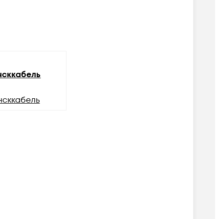
сккабель
нсккабель