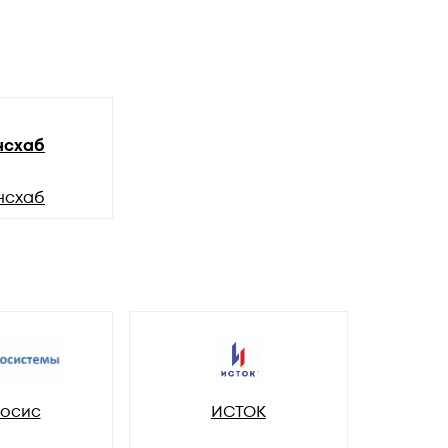
нсхаб
нсхаб
осис
ИСТОК