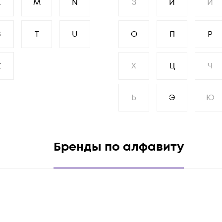
L
M
N
З
И
Й
S
T
U
О
П
Р
Z
Х
Ц
Ч
Ь
Э
Ю
Бренды по алфавиту