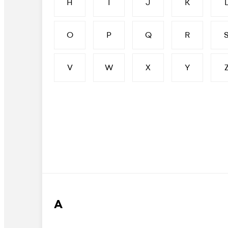
H
I
J
K
O
P
Q
R
V
W
X
Y
А