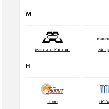
М
Магнито-Контакт
Макр
Н
Нева
НОВ