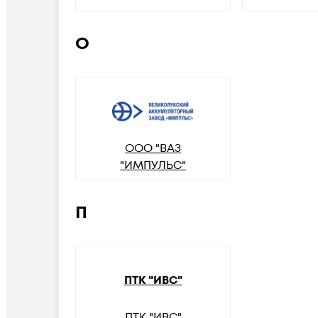
О
ООО "ВАЗ
"ИМПУЛЬС"
П
ПТК "ИВС"
ПТК "ИВС"