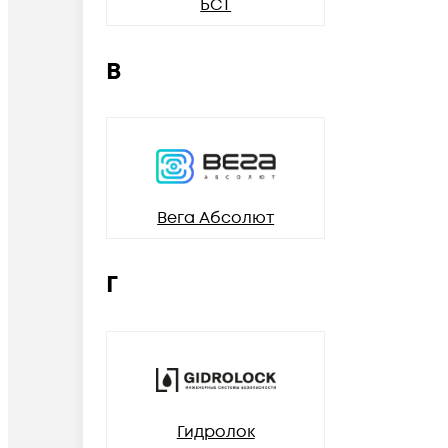
БСТ
В
Вега Абсолют
Г
Гидролок