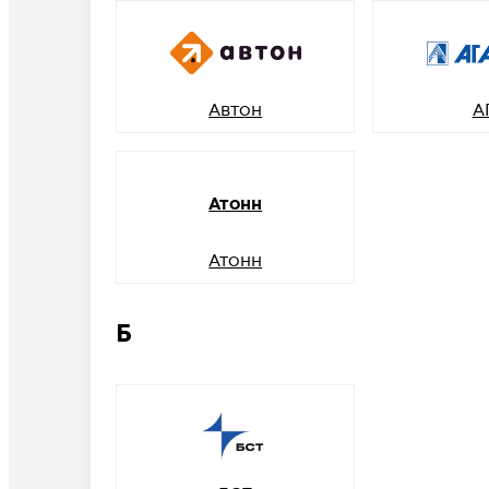
Автон
А
Атонн
Атонн
Б