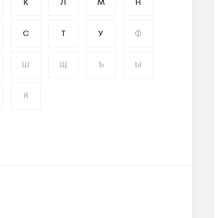
К
Л
М
Н
С
Т
У
Ф
Ш
Щ
Ъ
Ы
Я