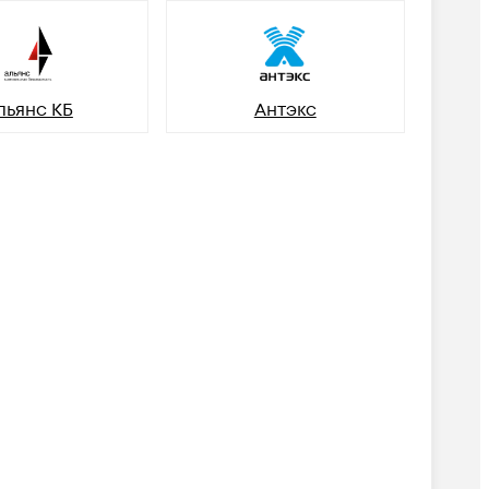
льянс КБ
Антэкс