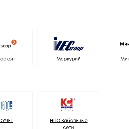
Мин
оскоп
Меркурий
Ми
ОУЧЕТ
НПО Кабельные
сети