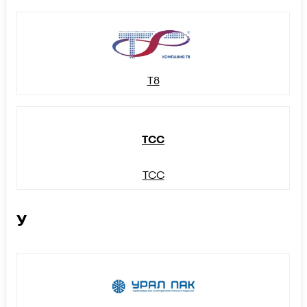
Т8
ТСС
ТСС
У