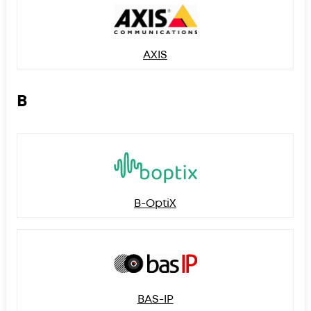
AXIS
B
B-OptiX
BAS-IP