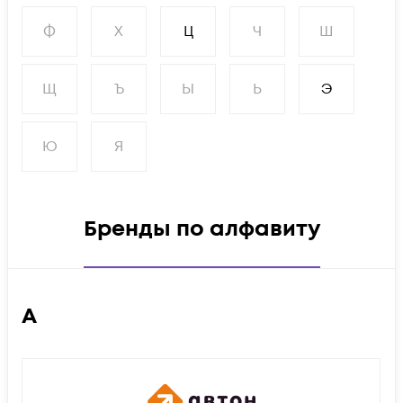
Ф
Х
Ц
Ч
Ш
Щ
Ъ
Ы
Ь
Э
Ю
Я
Бренды по алфавиту
А