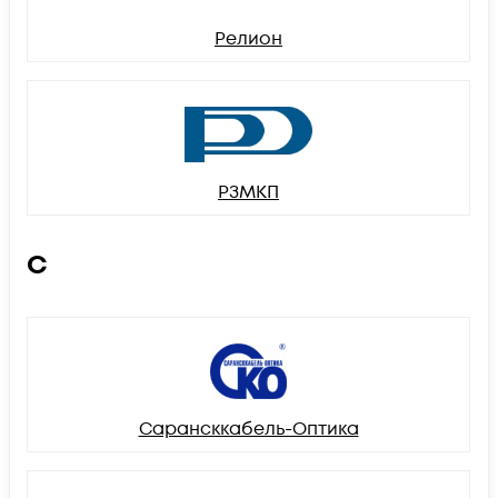
Релион
РЗМКП
С
Сарансккабель-Оптика