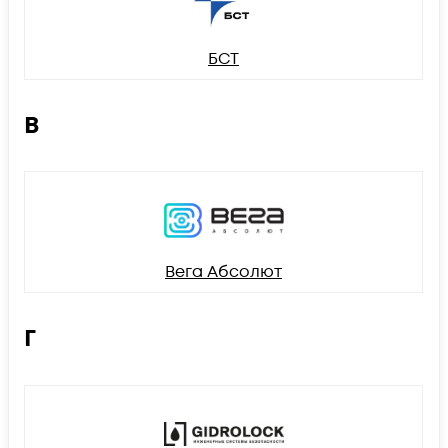
БСТ
В
Вега Абсолют
Г