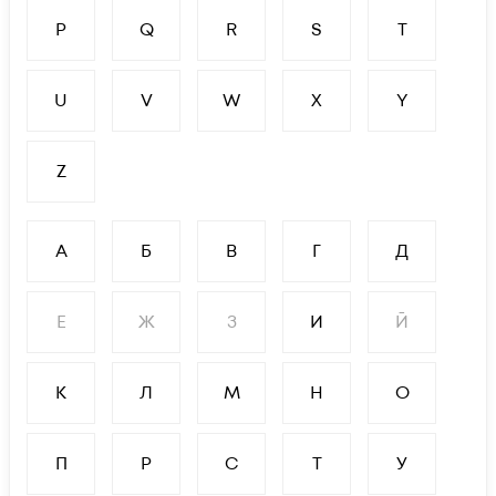
P
Q
R
S
T
U
V
W
X
Y
Z
А
Б
В
Г
Д
Е
Ж
З
И
Й
К
Л
М
Н
О
П
Р
С
Т
У