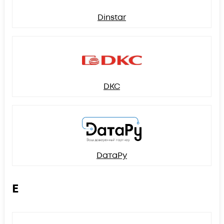
Dinstar
DKC
DатаРу
E