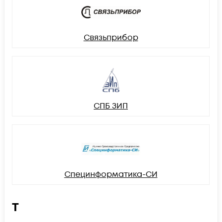
Связьприбор
СПБ ЗИП
Специнформатика-СИ
Т