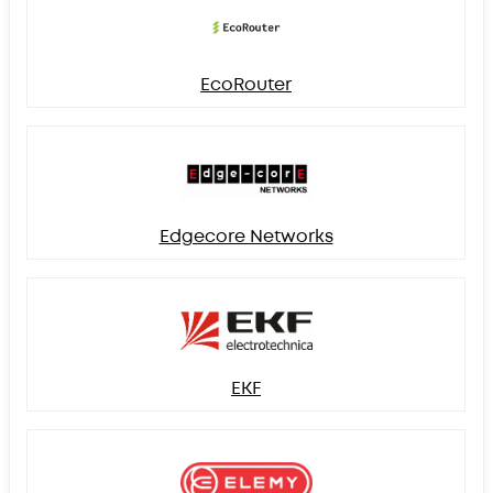
EcoRouter
Edgecore Networks
EKF