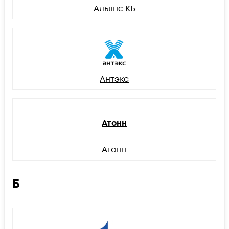
Альянс КБ
Антэкс
Атонн
Атонн
Б