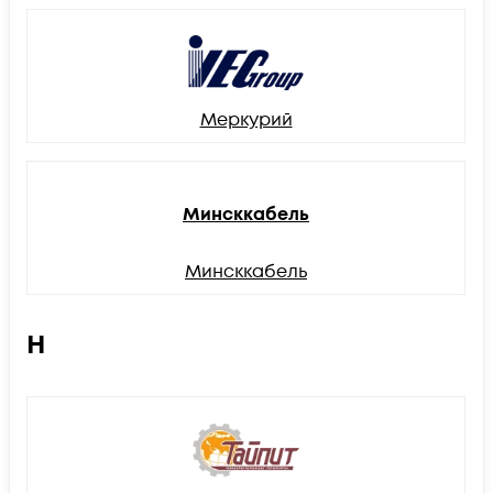
Меркурий
Минсккабель
Минсккабель
Н