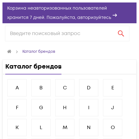
Корзина неавторизованных пользователей
хранится 7 дней. Пожалуйста,
авторизуйтесь
Каталог брендов
Каталог брендов
A
B
C
D
E
F
G
H
I
J
K
L
M
N
O