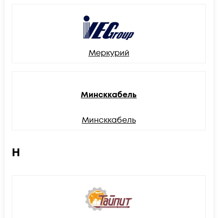
Меркурий
Минсккабель
Минсккабель
Н