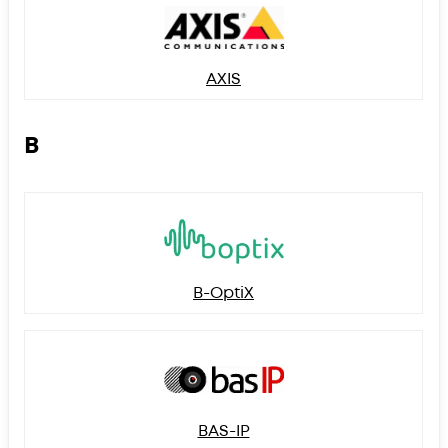
AXIS
B
B-OptiX
BAS-IP