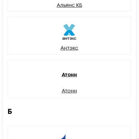
Альянс КБ
Антэкс
Атонн
Атонн
Б