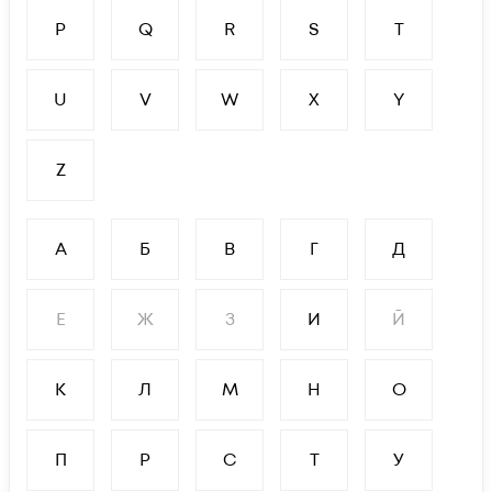
P
Q
R
S
T
U
V
W
X
Y
Z
А
Б
В
Г
Д
Е
Ж
З
И
Й
К
Л
М
Н
О
П
Р
С
Т
У