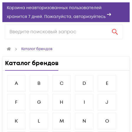
Корзина неавторизованных пользователей
хранится 7 дней. Пожалуйста,
авторизуйтесь
Каталог брендов
Каталог брендов
A
B
C
D
E
F
G
H
I
J
K
L
M
N
O