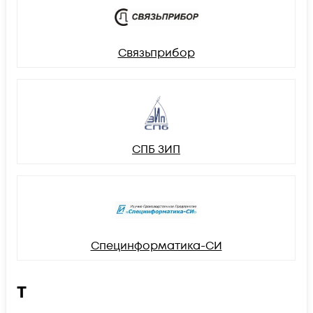
Связьприбор
СПБ ЗИП
Специнформатика-СИ
Т