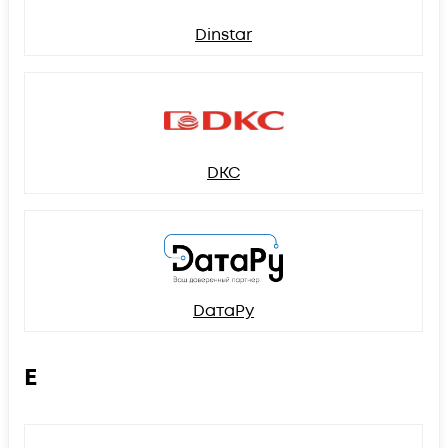
Dinstar
DKC
DатаРу
E