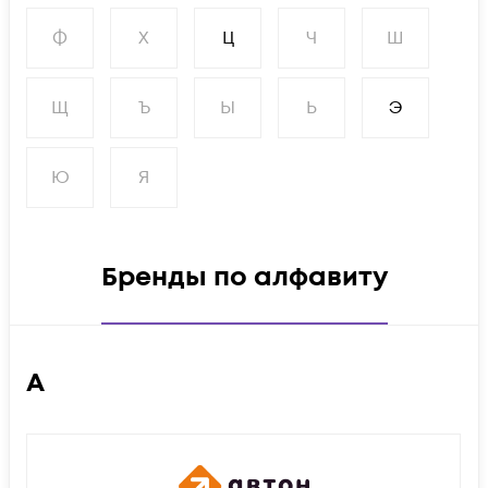
Ф
Х
Ц
Ч
Ш
Щ
Ъ
Ы
Ь
Э
Ю
Я
Бренды по алфавиту
А