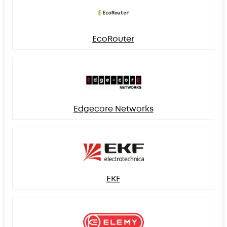
EcoRouter
Edgecore Networks
EKF