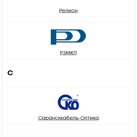
Релион
РЗМКП
С
Сарансккабель-Оптика