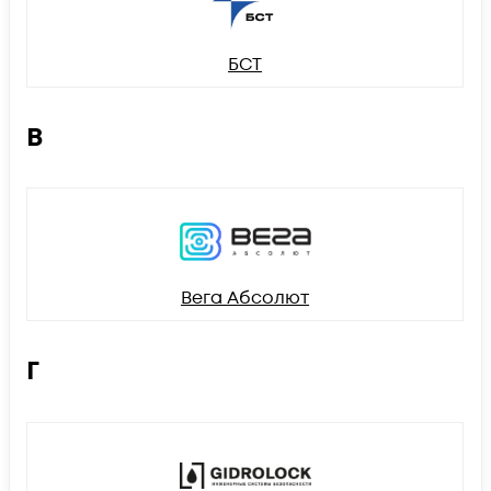
БСТ
В
Вега Абсолют
Г