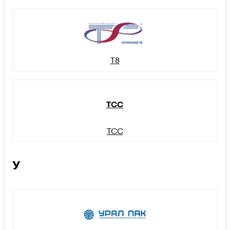
Т8
ТСС
ТСС
У