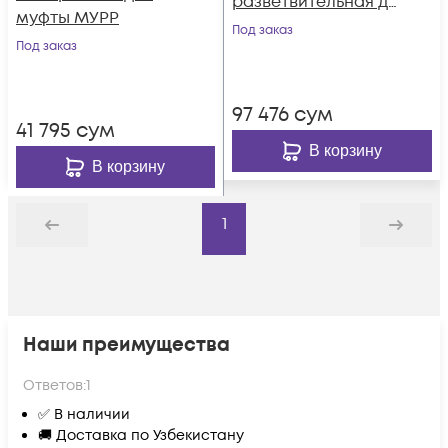
разветвительная до
муфты МУРР
12 ОВ KSC LIGHT PON
Под заказ
Под заказ
МУРР
97 476
сум
41 795
сум
В корзину
В корзину
1
Назад
Дальше
Наши преимущества
Ответов:
1
✅ В наличии
🚚 Доставка по Узбекистану