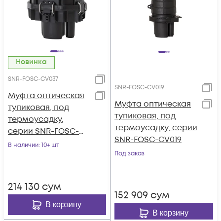
Новинка
SNR-FOSC-CV037
SNR-FOSC-CV019
Муфта оптическая
Муфта оптическая
тупиковая, под
тупиковая, под
термоусадку,
термоусадку, серии
серии SNR-FOSC-
SNR-FOSC-CV019
CV037
В наличии
: 10+ шт
Под заказ
214 130
сум
152 909
сум
В корзину
В корзину