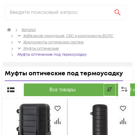
Каталог
Кабельная продукция, СКС и компоненты ВОЛС
Компоненты оптических систем
Муфты оптические
Муфты оптические под термоусадку
Муфты оптические под термоусадку
По популярности
Все товары
В 