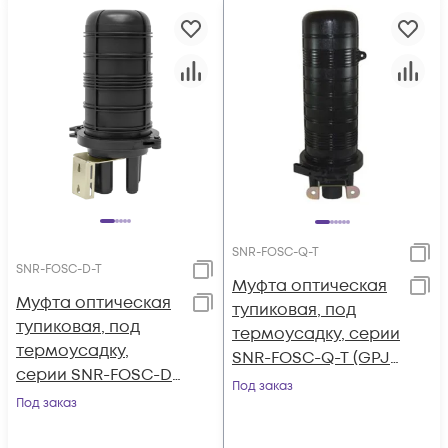
SNR-FOSC-Q-T
SNR-FOSC-D-T
Муфта оптическая
Муфта оптическая
тупиковая, под
тупиковая, под
термоусадку, серии
термоусадку,
SNR-FOSC-Q-T (GPJ-
серии SNR-FOSC-D-
Q-T)
Под заказ
T (GPJ-D-T)
Под заказ