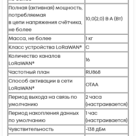
Пoлнaя (активная) мoщнocть,
потребляемая
10,0(2,0) В·А (Вт)
в цепи напряжения счётчика,
не более
Масса, не более
1 кг
Класс устройства LoRaWAN®
С
Количество каналов
16
LoRaWAN®
Частотный план
RU868
Способ активации в сети
OTAA
LoRaWAN®
Период выхода на связь по
2 часа
умолчанию
(настраивается)
Период накопления данных
1 час
по умолчанию
(настраивается)
Чувствительность
-138 дБм