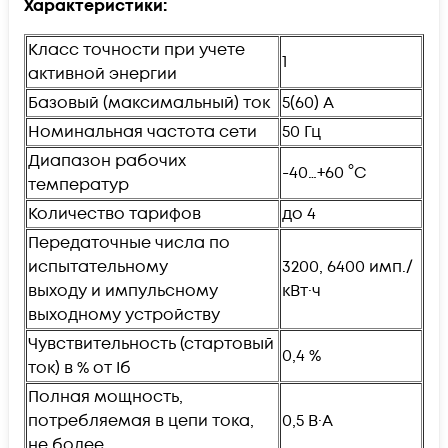
Характеристики:
Класс точности при учете
1
активной энергии
Базовый (максимальный) ток
5(60) А
Номинальная частота сети
50 Гц
Диапазон рабочих
-40…+60 °С
температур
Количество тарифов
до 4
Передаточные числа по
испытательному
3200, 6400 имп./
выходу и импульсному
кВт·ч
выходному устройству
Чувствительность (стартовый
0,4 %
ток) в % от Iб
Полная мощность,
потребляемая в цепи тока,
0,5 В·А
не более