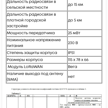
Дальность радиосвязи в
до 15 км
сельской местности
Дальность радиосвязи в
плотной городской
до 5 км
застройке
Мощность передатчика
25 мВт
Номинальное напряжение
230 В
питания
Степень защиты корпуса
IP51
Размеры корпуса
115 х 78 х 66
Модуль LoRaWAN
Вега
Наличие выхода под антену
нет
(SMA)