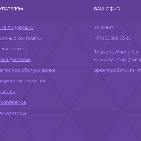
УПАТЕЛЯМ
ВАШ ОФИС
ine поддержка
Ташкент
висные контракты
+998 55 508 06 60
овия оплаты
Ташкент, Мирзо-Улуг
вия доставки
Сайрам 7-тор (бывш.
антийное обслуживание
Время работы:
пн-пт
ширенная гарантия
systems
conference
фигураторы