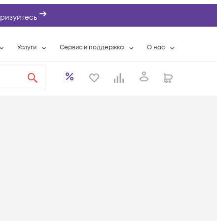
ризуйтесь
Услуги
Сервис и поддержка
О нас
ты
Wi-Fi «под ключ»
Гарантийное обслуживание
О компании
вки
Расширенная гарантия
Разовые выездные работы
Контактная информаци
а
Системная интеграция
Сервисные контракты
Банковские реквизиты
еты
Сервисный центр
Партнеры
оддержка
Техническая поддержка
Новости
Условия оказания услуг
ы