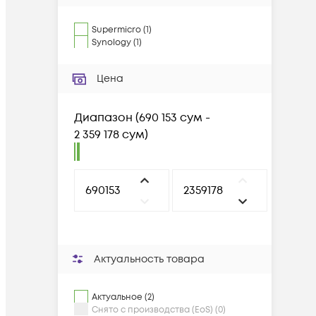
Supermicro
(
1
)
Synology
(
1
)
Цена
Диапазон
(
690 153 сум -
2 359 178 сум
)
Актуальность товара
Актуальное (2)
Снято с производства (EoS) (0)