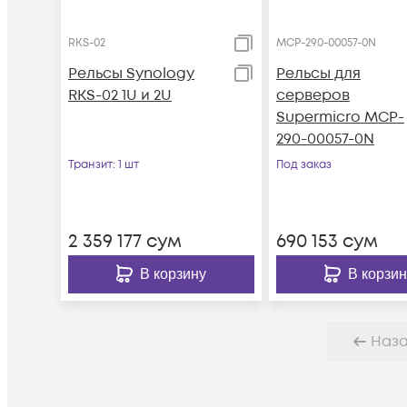
RKS-02
MCP-290-00057-0N
Рельсы Synology
Рельсы для
RKS-02 1U и 2U
серверов
Supermicro MCP-
290-00057-0N
Транзит
: 1 шт
Под заказ
2 359 177
сум
690 153
сум
В корзину
В корзин
Наз