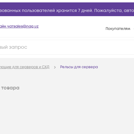
зованных пользователей хранится 7 дней. Пожалуйста,
авто
айн чат
sales@nag.uz
Покупателям
Способы опла
Условия доста
Возврат товар
ующие для серверов и СХД
Рельсы для сервера
Вопросы и отв
Техническая п
товара
База знаний
Конфигуратор