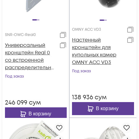
OMNY ACC VD3
SNR-OWC-Real0
Настенный
Универсальный
кронштейн для
кронштейн Real 0
купольных камер
со встроенной
OMNY ACC VD3
распределительно
Под заказ
й коробкой
Под заказ
138 936
сум
246 099
сум
В корзину
В корзину