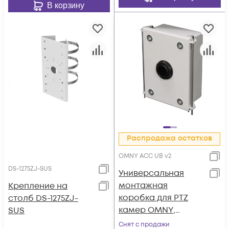
В корзину
Распродажа остатков
OMNY ACC UB v2
DS-1275ZJ-SUS
Универсальная
монтажная
Крепление на
коробка для PTZ
столб DS-1275ZJ-
камер OMNY,
SUS
монтаж на стену,
Снят с продажи