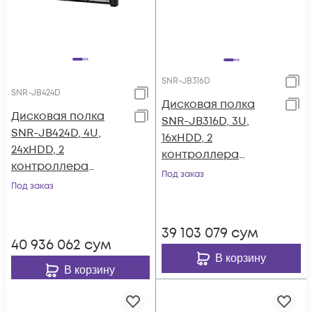
SNR-JB316D
SNR-JB424D
Дисковая полка
Дисковая полка
SNR-JB316D, 3U,
SNR-JB424D, 4U,
16xHDD, 2
24xHDD, 2
контроллера
контроллера
12Gb/s,
Под заказ
12Gb/s,
Под заказ
резервируемый БП
резервируемый БП
39 103 079
сум
40 936 062
сум
В корзину
В корзину