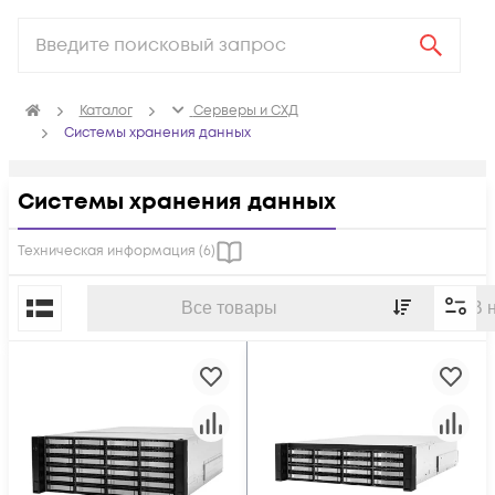
Каталог
Серверы и СХД
Системы хранения данных
Системы хранения данных
Техническая информация (
6
)
По популярности
Все товары
В 