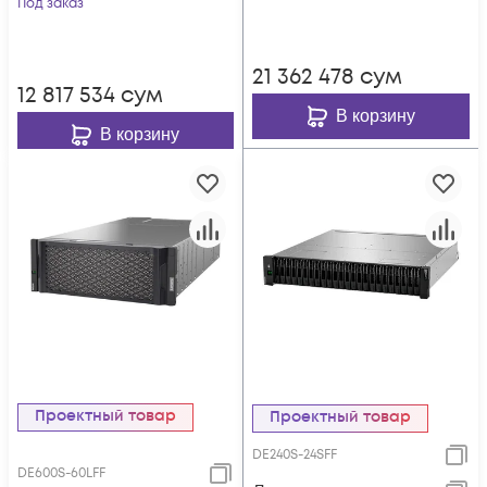
Под заказ
дисков
2х1000Base-T, без
дисков
21 362 478
сум
12 817 534
сум
В корзину
В корзину
Проектный товар
Проектный товар
DE240S-24SFF
DE600S-60LFF