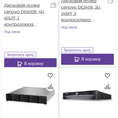
Дисковая полка
Дисковая полка
Lenovo DE240S, 2U,
Lenovo DE600S, 4U,
24SFF, 2
60LFF, 2
контроллера,
контроллера,
резервируемый БП
Под заказ
резервируемый БП
Под заказ
Запросить цену
Запросить цену
В корзину
В корзину