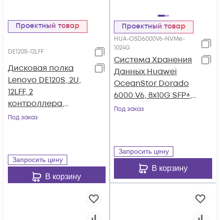
Проектный товар
Проектный товар
HUA-OSD6000V6-NVMe-
1024G
DE120S-12LFF
Система Хранения
Дисковая полка
Данных Huawei
Lenovo DE120S, 2U,
OceanStor Dorado
12LFF, 2
6000 V6, 8x10G SFP+,
контроллера,
4x100G RDMA
Под заказ
резервируемый БП
Под заказ
QSFP28, 36xNVMe
SSD, 1024Gb Cache
Запросить цену
Запросить цену
В корзину
В корзину