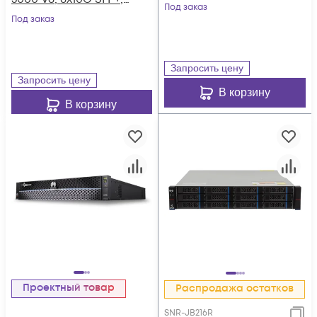
4x100G RDMA
Под заказ
4xSAS12G Ext.,
Под заказ
QSFP28, 36xNVMe
25xSAS SSD, 256Gb
SSD, 256Gb Cache
Cache
Запросить цену
Запросить цену
В корзину
В корзину
Проектный товар
Распродажа остатков
SNR-JB216R