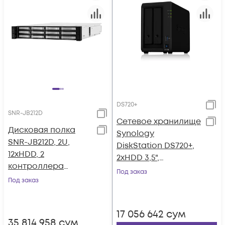
DS720+
SNR-JB212D
Сетевое хранилище
Дисковая полка
Synology
SNR-JB212D, 2U,
DiskStation DS720+,
12xHDD, 2
2xHDD 3,5",
контроллера
2х1000Base-T, без
Под заказ
12Gb/s,
Под заказ
дисков
резервируемый БП
17 056 642
сум
35 814 958
сум