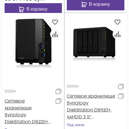
В корзину
В корзину
DS920+
DS220+
Сетевое хранилище
Сетевое
Synology
хранилище
DiskStation DS920+,
Synology
4xHDD 3,5",
DiskStation DS220+,
2х1000Base-T, без
Под заказ
2xHDD 3,5",