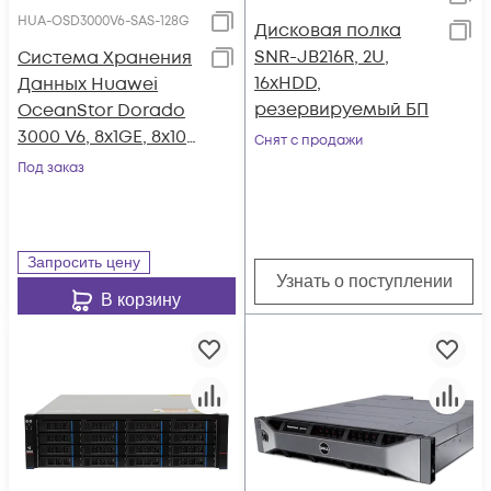
HUA-OSD3000V6-SAS-128G
Дисковая полка
SNR-JB216R, 2U,
Система Хранения
16xHDD,
Данных Huawei
резервируемый БП
OceanStor Dorado
3000 V6, 8x1GE, 8x10G
Снят с продажи
SFP+, 4xSAS12G Ext.,
Под заказ
25xSAS SSD, 128Gb
Cache
Запросить цену
Узнать о поступлении
В корзину