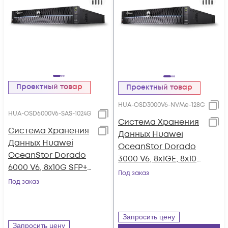
Проектный товар
Проектный товар
HUA-OSD3000V6-NVMe-128G
HUA-OSD6000V6-SAS-1024G
Система Хранения
Система Хранения
Данных Huawei
Данных Huawei
OceanStor Dorado
OceanStor Dorado
3000 V6, 8x1GE, 8x10G
6000 V6, 8x10G SFP+,
SFP+, 4x100G RDMA
Под заказ
4xSAS12G Ext.,
Под заказ
QSFP28, 25xNVMe
25xSAS SSD, 1024Gb
SSD, 128Gb Cache
Cache
Запросить цену
Запросить цену