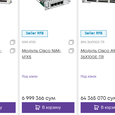
Seller RFB
Seller RFB
NIM-4FXS
A9K-36X10GE-TR
-
Модуль Cisco NIM-
Модуль Cisco A9
4FXS
36X10GE-TR
Под заказ
Под заказ
6 999 366
сум
64 365 070
су
у
В корзину
В корз