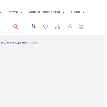
Услуги
Сервис и поддержка
О нас
ты
Wi-Fi «под ключ»
Гарантийное обслуживание
О компании
вки
Расширенная гарантия
Разовые выездные работы
Контактная информаци
а
Системная интеграция
Сервисные контракты
Банковские реквизиты
ли для маршрутизаторов
еты
Сервисный центр
Партнеры
оддержка
Техническая поддержка
Новости
Условия оказания услуг
ы