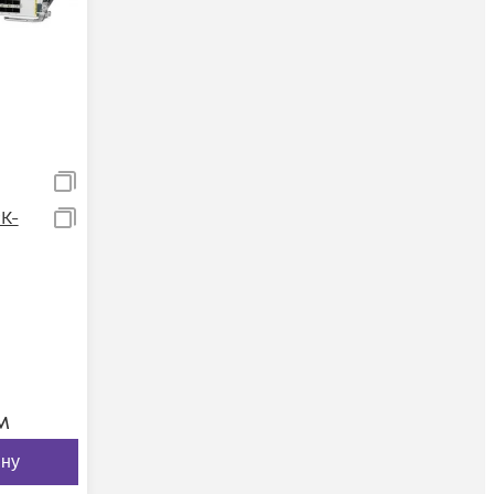
K-
м
ину