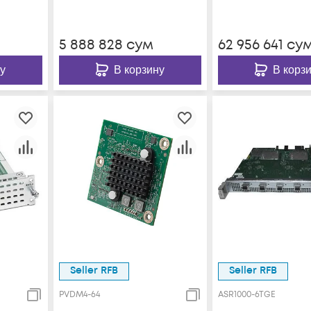
5 888 828
сум
62 956 641
су
у
В корзину
В корз
Seller RFB
Seller RFB
PVDM4-64
ASR1000-6TGE