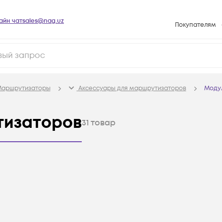
айн чат
sales@nag.uz
Покупателям
Способы опла
Условия доста
Возврат товар
аршрутизаторы
Аксессуары для маршрутизаторов
Моду
Вопросы и отв
Техническая п
тизаторов
31
товар
База знаний
Конфигуратор