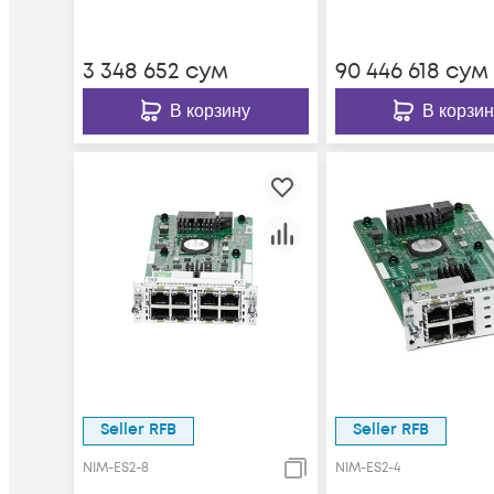
3 348 652
сум
90 446 618
сум
В корзину
В корзин
Seller RFB
Seller RFB
NIM-ES2-8
NIM-ES2-4