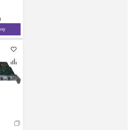
м
ину