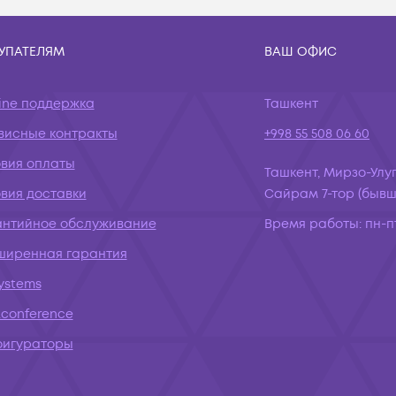
УПАТЕЛЯМ
ВАШ ОФИС
ine поддержка
Ташкент
висные контракты
+998 55 508 06 60
овия оплаты
Ташкент, Мирзо-Улуг
вия доставки
Сайрам 7-тор (бывш.
антийное обслуживание
Время работы:
пн-пт
ширенная гарантия
systems
conference
фигураторы