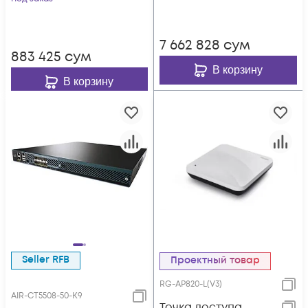
7 662 828
сум
883 425
сум
В корзину
В корзину
Seller RFB
Проектный товар
RG-AP820-L(V3)
AIR-CT5508-50-K9
Точка доступа