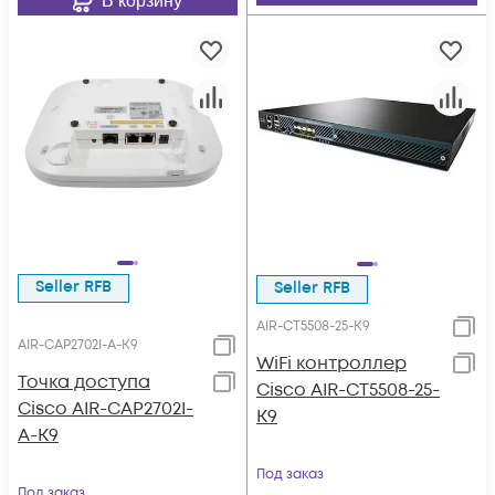
В корзину
Seller RFB
Seller RFB
AIR-CT5508-25-K9
AIR-CAP2702I-A-K9
WiFi контроллер
Точка доступа
Cisco AIR-CT5508-25-
Cisco AIR-CAP2702I-
K9
A-K9
Под заказ
Под заказ