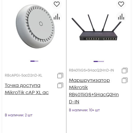
RB4011iGS+5HacQ2HnD-IN
RBcAPGi-5acD2nD-XL
Маршрутизатор
Точка доступа
Mikrotik
MikroTik cAP XL ac
RB4011iGS+5HacQ2Hn
D-IN
В наличии
: 10+ шт
В наличии
: 2 шт