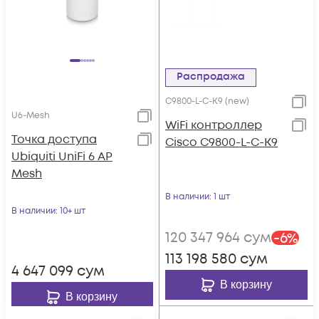
Распродажа
C9800-L-C-K9 (new)
U6-Mesh
WiFi контроллер
Toчка доступа
Cisco C9800-L-C-K9
Ubiquiti UniFi 6 AP
Mesh
В наличии
: 1 шт
В наличии
: 10+ шт
120 347 964
сум
-
6
%
113 198 580
сум
4 647 099
сум
В корзину
В корзину