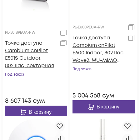
PL-E600PEUA-RW
PL-501SPEUA-RW
Точка доступа
Точка доступа
Cambium cnPilot
Cambium cnPilot
E600 Indoor, 802.11ac
E501S Outdoor,
Wave2, MU-MIMO
802.11ac, секторная
4x4,
Под заказ
антенна 120°
Под заказ
всенаправленная
антенна
5 004 568
сум
8 607 143
сум
В корзину
В корзину