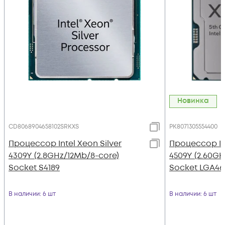
Новинка
CD8068904658102SRKXS
PK8071305554400
Процессор Intel Xeon Silver
Процессор Int
4309Y (2.8GHz/12Mb/8-core)
4509Y (2.60GH
Socket S4189
Socket LGA46
В наличии
: 6 шт
В наличии
: 6 шт