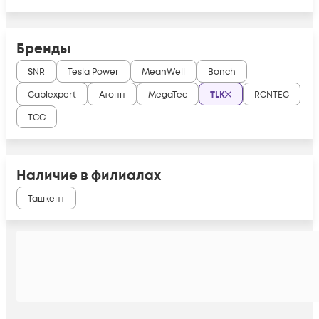
Бренды
SNR
Tesla Power
MeanWell
Bonch
Cablexpert
Атонн
MegaTec
TLK
RCNTEC
ТСС
Наличие в филиалах
Ташкент