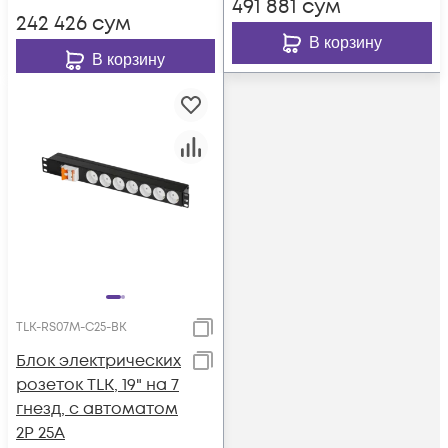
491 881
сум
фильтром, без
242 426
сум
выключателя
В корзину
В корзину
TLK-RS07M-C25-BK
Блок электрических
розеток TLK, 19" на 7
гнезд, с автоматом
2P 25A