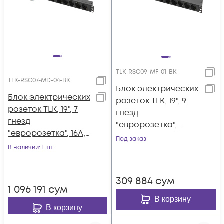
TLK-RSC09-MF-01-BK
TLK-RSC07-MD-04-BK
Блок электрических
Блок электрических
розеток TLK, 19", 9
розеток TLK, 19", 7
гнезд
гнезд
"евророзетка",
"евророзетка", 16A,
макс. нагрузка 10 А,
Под заказ
двухполюсный
В наличии
: 1 шт
без шнура питания,
автомат 16А, шнур
вход С14 +
питания 2 метра,
предохранитель 10
309 884
сум
"евровилка",
А, метал. корпус
1 096 191
сум
сечение 3*1,5 мм2
В корзину
В корзину