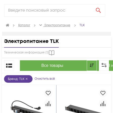
Каталог
Электропитание
TLK
Электропитание TLK
Техническая информация (
1
)
По популярности
Все товары
В 
Очистить всё
Бренд
:
TLK