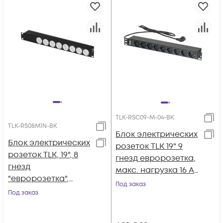
TLK-RSC09-M-04-BK
TLK-RS08M1N-BK
Блок электрических
Блок электрических
розеток TLK 19" 9
розеток TLK, 19", 8
гнезд евророзетка,
гнезд
макс. нагрузка 16 А,
"евророзетка",
шнур питания 1,8
Под заказ
макс. нагрузка 10 А,
Под заказ
метра, евровилка
без шнура питания,
вход С14, с