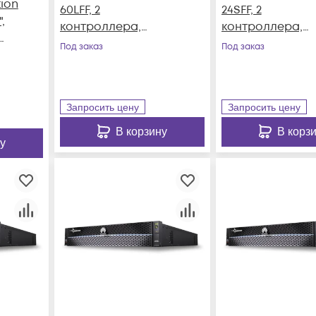
tion
60LFF, 2
24SFF, 2
,
контроллера,
контроллера,
резервируемый БП
резервируемый
Под заказ
Под заказ
Запросить цену
Запросить цену
В корзину
В корз
у