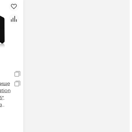
лище
ation
",
з