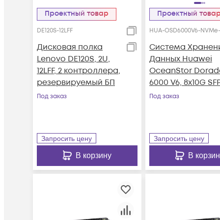
Проектный товар
Проектный това
DE120S-12LFF
HUA-OSD6000V6-NVMe-
Дисковая полка
Система Хранен
Lenovo DE120S, 2U,
Данных Huawei
12LFF, 2 контроллера,
OceanStor Dorad
резервируемый БП
6000 V6, 8x10G SFP
4x100G RDMA
Под заказ
Под заказ
QSFP28, 36xNVMe
SSD, 1024Gb Cach
Запросить цену
Запросить цену
В корзину
В корзин