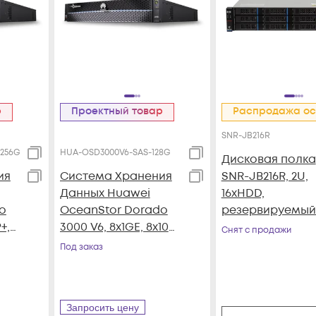
р
Проектный товар
Распродажа ос
SNR-JB216R
256G
HUA-OSD3000V6-SAS-128G
Дисковая полка
ия
Система Хранения
SNR-JB216R, 2U,
Данных Huawei
16xHDD,
o
OceanStor Dorado
резервируемый
+,
3000 V6, 8x1GE, 8x10G
Снят с продажи
SFP+, 4xSAS12G Ext.,
Под заказ
25xSAS SSD, 128Gb
e
Cache
Запросить цену