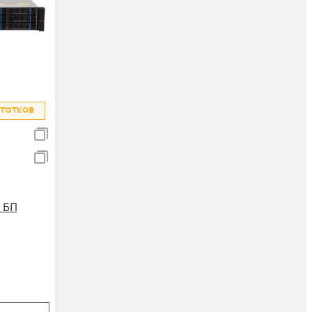
татков
 БП