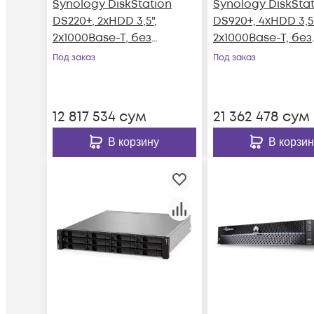
Synology DiskStation
Synology DiskSta
DS220+, 2xHDD 3,5",
DS920+, 4xHDD 3,5"
2х1000Base-T, без
2х1000Base-T, без
дисков
дисков
Под заказ
Под заказ
12 817 534
сум
21 362 478
сум
В корзину
В корзин