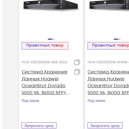
Проектный товар
Проектный това
HUA-OSD5000V6-SAS-256G
HUA-OSD5000V6-NVMe-
Система Хранения
Система Хранен
Данных Huawei
Данных Huawei
OceanStor Dorado
OceanStor Dorad
5000 V6, 8x10G SFP+,
5000 V6, 8x10G SFP
4xSAS12G Ext., 25xSAS
4x100G RDMA
Под заказ
Под заказ
SSD, 256Gb Cache
QSFP28, 36xNVMe
SSD, 256Gb Cach
Запросить цену
Запросить цену