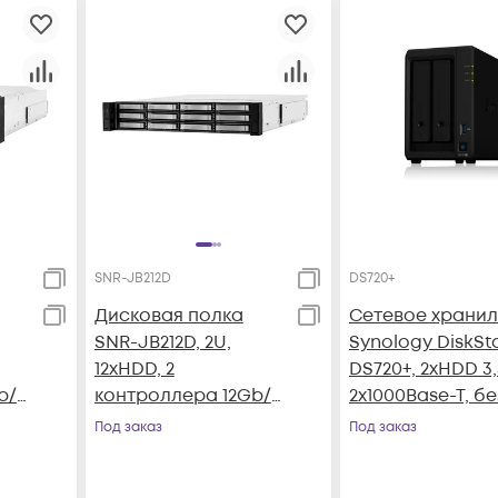
SNR-JB212D
DS720+
Дисковая полка
Сетевое храни
SNR-JB212D, 2U,
Synology DiskSt
12xHDD, 2
DS720+, 2xHDD 3,5
/s,
контроллера 12Gb/s,
2х1000Base-T, бе
БП
резервируемый БП
дисков
Под заказ
Под заказ