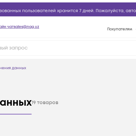
зованных пользователей хранится 7 дней. Пожалуйста,
авто
айн чат
sales@nag.uz
Покупателям
Способы опла
Условия доста
Возврат товар
нения данных
Вопросы и отв
Техническая п
База знаний
данных
19
товаров
Конфигуратор