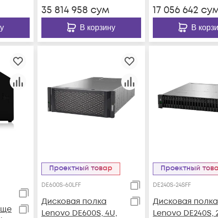
35 814 958
сум
17 056 642
су
у
В корзину
В корз
Проектный товар
Проектный тов
DE600S-60LFF
DE240S-24SFF
Дисковая полка
Дисковая полка
ище
Lenovo DE600S, 4U,
Lenovo DE240S, 