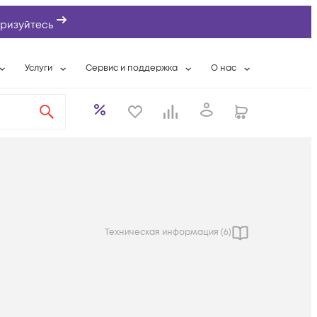
ризуйтесь
Услуги
Сервис и поддержка
О нас
ты
Wi-Fi «под ключ»
Гарантийное обслуживание
О компании
вки
Расширенная гарантия
Разовые выездные работы
Контактная информаци
а
Системная интеграция
Сервисные контракты
Банковские реквизиты
еты
Сервисный центр
Партнеры
оддержка
Техническая поддержка
Новости
Условия оказания услуг
Техническая информация (
6
)
ы