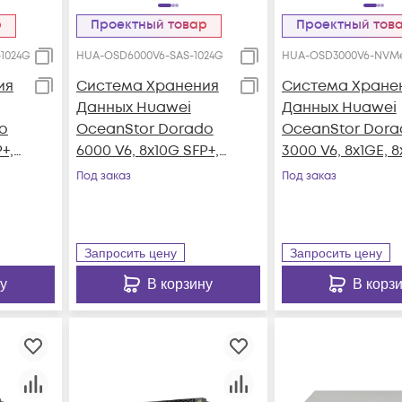
р
Проектный товар
Проектный тов
1024G
HUA-OSD6000V6-SAS-1024G
HUA-OSD3000V6-NVMe
ия
Система Хранения
Система Хране
Данных Huawei
Данных Huawei
o
OceanStor Dorado
OceanStor Dora
+,
6000 V6, 8x10G SFP+,
3000 V6, 8x1GE, 
4xSAS12G Ext., 25xSAS
SFP+, 4x100G RD
Под заказ
Под заказ
SSD, 1024Gb Cache
QSFP28, 25xNVM
e
SSD, 128Gb Cach
Запросить цену
Запросить цену
у
В корзину
В корз