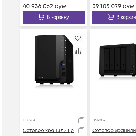
40 936 062
сум
39 103 079
сум
В корзину
В корзин
DS220+
DS920+
Сетевое хранилище
Сетевое хранил