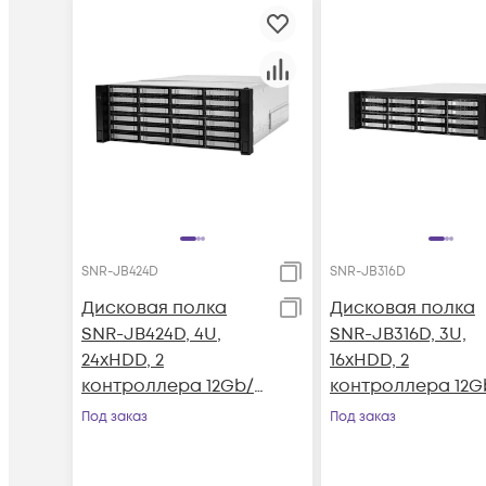
SNR-JB424D
SNR-JB316D
Дисковая полка
Дисковая полка
SNR-JB424D, 4U,
SNR-JB316D, 3U,
24xHDD, 2
16xHDD, 2
контроллера 12Gb/s,
контроллера 12Gb
резервируемый БП
резервируемый 
Под заказ
Под заказ