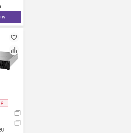
м
ину
ар
2U,