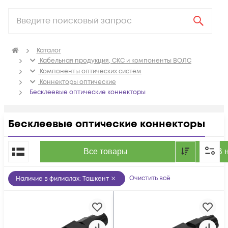
Каталог
Кабельная продукция, СКС и компоненты ВОЛС
Компоненты оптических систем
Коннекторы оптические
Бесклеевые оптические коннекторы
Бесклеевые оптические коннекторы
По популярности
Все товары
В 
Очистить всё
Наличие в филиалах
:
Ташкент