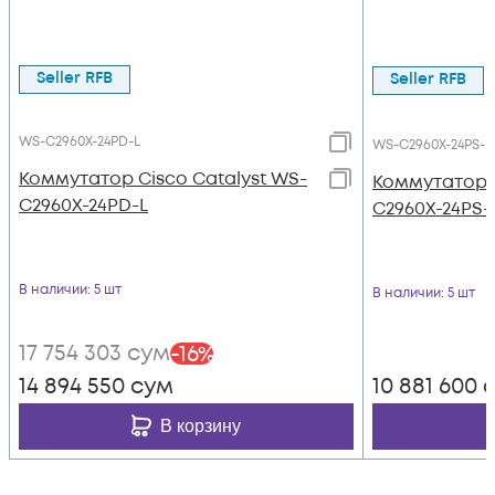
Seller RFB
Seller RFB
WS-C2960X-24PD-L
WS-C2960X-24PS-L
Коммутатор Cisco Catalyst WS-
Коммутатор C
C2960X-24PD-L
C2960X-24PS-
В наличии
: 5 шт
В наличии
: 5 шт
17 754 303
сум
-
16
%
14 894 550
сум
10 881 600
с
В корзину