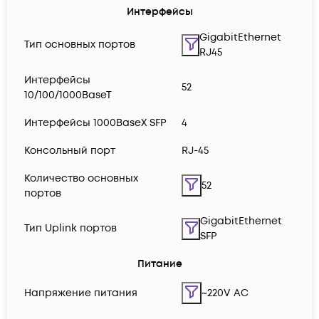
Интерфейсы
GigabitEthernet
Тип основных портов
RJ45
Интерфейсы
52
10/100/1000BaseT
Интерфейсы 1000BaseX SFP
4
Консольный порт
RJ-45
Количество основных
52
портов
GigabitEthernet
Тип Uplink портов
SFP
Питание
Напряжение питания
~220V AC