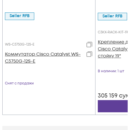
Seller RFB
Seller RFB
C3KX-RACK-KIT-19
Крепление д
WS-C3750G-12S-E
Cisco Catalys
Коммутатор Cisco Catalyst WS-
стойку 19"
C3750G-12S-E
В наличии
: 1 шт
Снят с продажи
305 159
су