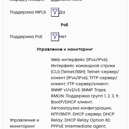
Поддержка MPLS
Да
PoE
Поддержка PoE
Нет
Управление и мониторинг
Web-интерфейс (IPv4/IPv6);
Интерфейс командной строки
(CLI) (Telnet/SSH); Telnet-сервер/
клиент (IPv4/IPv6); TFTP сервер/
клиент; FTP-сервер/клиент;
SNMP v1/v2/v3; SNMP Traps;
RMON: Поддержка групп 1, 2, 3, 9;
BootP/DHCP клиент;
Автозагрузка конфигурации;
NTP/SNTP; DHCP сервер; DHCP
Управление и
Relay; DHCP Relay Option 82;
мониторинг
PPPoE Intermediate agent;