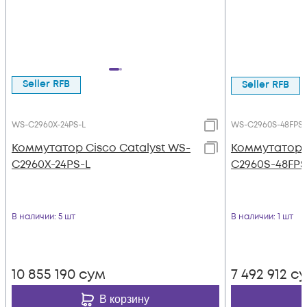
Seller RFB
Seller RFB
WS-C2960X-24PS-L
WS-C2960S-48FPS-
Коммутатор Cisco Catalyst WS-
Коммутатор C
C2960X-24PS-L
C2960S-48FPS
В наличии
: 5 шт
В наличии
: 1 шт
10 855 190
сум
7 492 912
с
В корзину