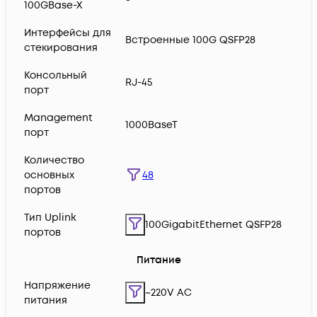
100GBase-X
Интерфейсы для
Встроенные 100G QSFP28
стекирования
Консольный
RJ-45
порт
Management
1000BaseT
порт
Количество
48
основных
портов
Тип Uplink
100GigabitEthernet QSFP28
портов
Питание
Напряжение
~220V AC
питания