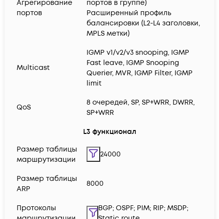
Агрегирование
портов в группе)
портов
Расширенный профиль
балансировки (L2-L4 заголовки,
MPLS метки)
IGMP v1/v2/v3 snooping, IGMP
Fast leave, IGMP Snooping
Multicast
Querier, MVR, IGMP Filter, IGMP
limit
8 очередей, SP, SP+WRR, DWRR,
QoS
SP+WRR
L3 функционал
Размер таблицы
24000
маршрутизации
Размер таблицы
8000
ARP
Протоколы
BGP; OSPF; PIM; RIP; MSDP;
маршрутизации
Static route