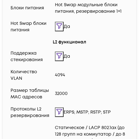
Hot Swap модульные блоки
Блоки питания
питания, резервирование 1+1
Hot Swap блоки
Да
питания
L2 функционал
Поддержка
Да
стекирования
Количество
4094
VLAN
Размер таблицы
32000
MAC адресов
Протоколы L2
ERPS; MSTP; RSTP; STP
резервирования
Статическое / LACP 802.1ax (до
128 групп на коммутатор / до 8