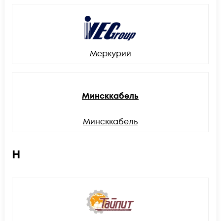
Меркурий
Минсккабель
Минсккабель
Н