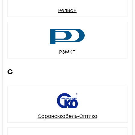
Релион
РЗМКП
С
Сарансккабель-Оптика