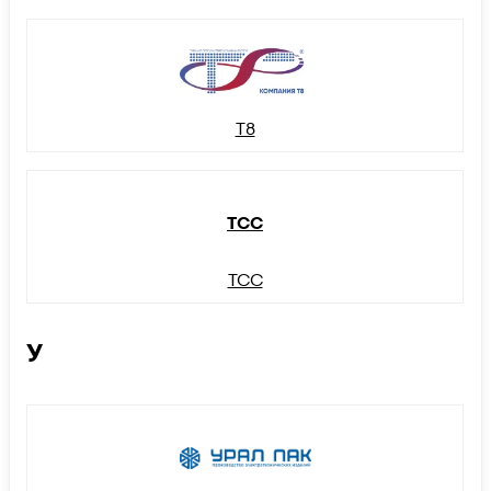
Т8
ТСС
ТСС
У