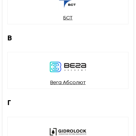
БСТ
В
Вега Абсолют
Г