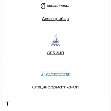
Связьприбор
СПБ ЗИП
Специнформатика-СИ
Т