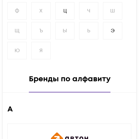
Ф
Х
Ц
Ч
Ш
Щ
Ъ
Ы
Ь
Э
Ю
Я
Бренды по алфавиту
А