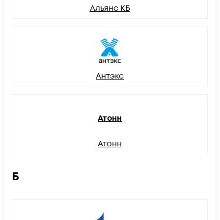
Альянс КБ
Антэкс
Атонн
Атонн
Б