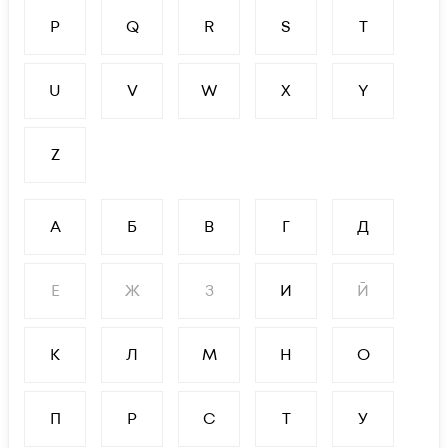
P
Q
R
S
T
U
V
W
X
Y
Z
А
Б
В
Г
Д
Е
Ж
З
И
Й
К
Л
М
Н
О
П
Р
С
Т
У