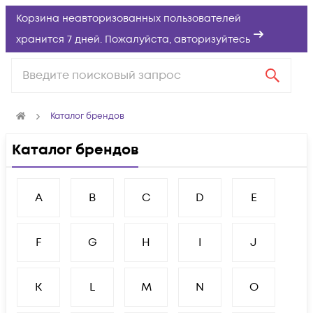
Корзина неавторизованных пользователей
хранится 7 дней. Пожалуйста,
авторизуйтесь
Каталог брендов
Каталог брендов
A
B
C
D
E
F
G
H
I
J
K
L
M
N
O