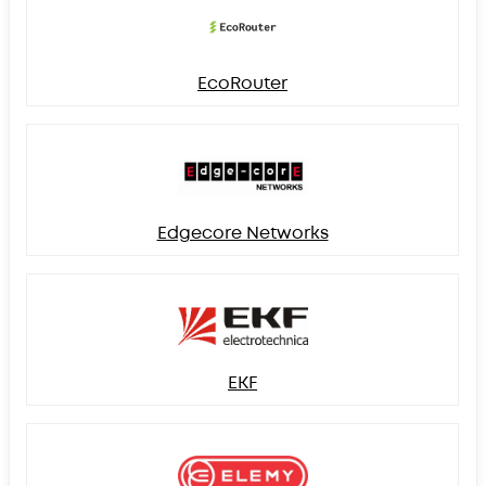
EcoRouter
Edgecore Networks
EKF