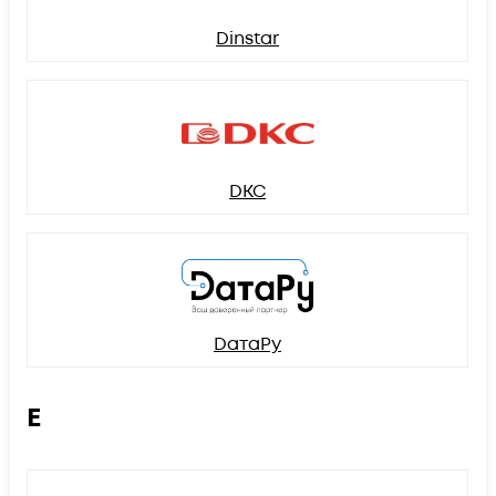
Dinstar
DKC
DатаРу
E