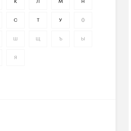
К
Л
М
Н
С
Т
У
Ф
Ш
Щ
Ъ
Ы
Я