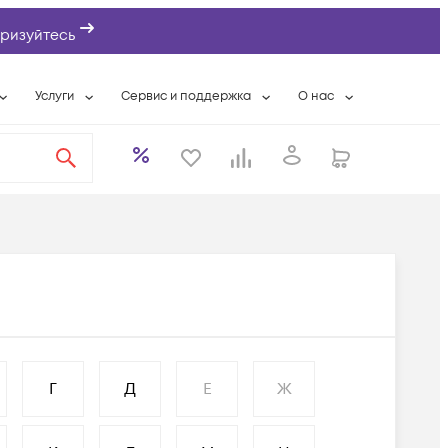
ризуйтесь
Услуги
Сервис и поддержка
О нас
ты
Wi-Fi «под ключ»
Гарантийное обслуживание
О компании
вки
Расширенная гарантия
Разовые выездные работы
Контактная информаци
а
Системная интеграция
Сервисные контракты
Банковские реквизиты
еты
Сервисный центр
Партнеры
оддержка
Техническая поддержка
Новости
Условия оказания услуг
ы
Г
Д
Е
Ж