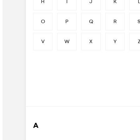
H
I
J
K
O
P
Q
R
V
W
X
Y
А