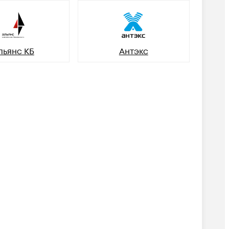
льянс КБ
Антэкс