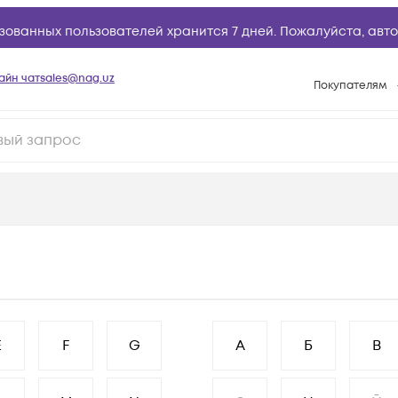
зованных пользователей хранится 7 дней. Пожалуйста,
авто
айн чат
sales@nag.uz
Покупателям
Способы опла
Условия доста
Возврат товар
Вопросы и отв
Техническая п
База знаний
Конфигуратор
E
F
G
А
Б
В