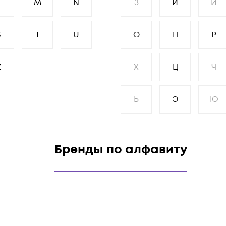
L
M
N
З
И
Й
S
T
U
О
П
Р
Z
Х
Ц
Ч
Ь
Э
Ю
Бренды по алфавиту