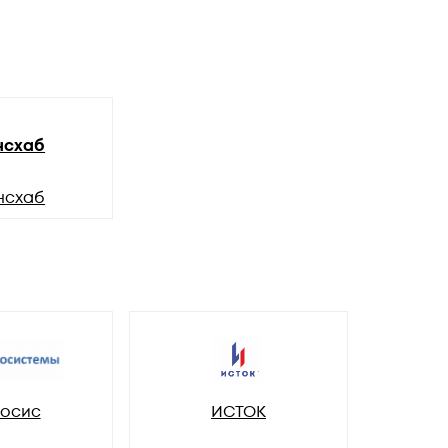
нсхаб
нсхаб
осис
ИСТОК