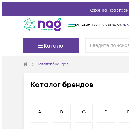
Корзина неавтори
Ташкент
+998 55 508 06 60
Онл
Каталог
Каталог брендов
Каталог брендов
A
B
C
D