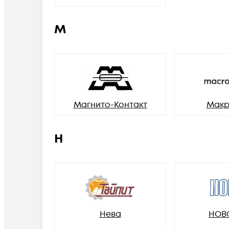
М
Магнито-Контакт
Макр
Н
Нева
НОВ