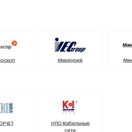
Мин
оскоп
Меркурий
Ми
ОУЧЕТ
НПО Кабельные
сети