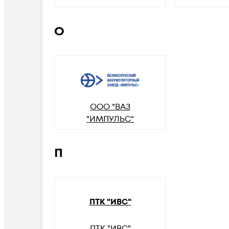
О
ООО "ВАЗ
"ИМПУЛЬС"
П
ПТК "ИВС"
ПТК "ИВС"