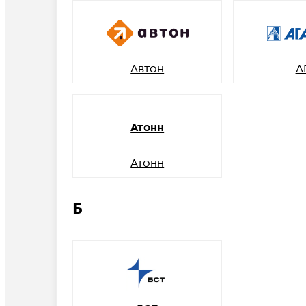
Автон
А
Атонн
Атонн
Б