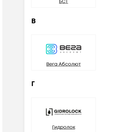
БСТ
В
Вега Абсолют
Г
Гидролок