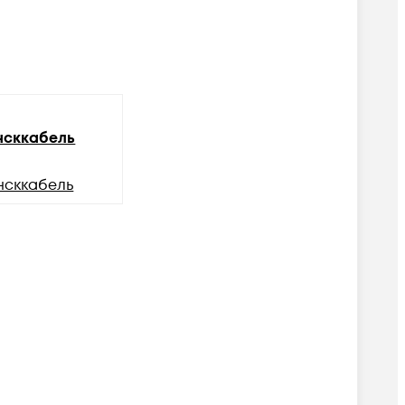
сккабель
нсккабель