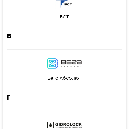
БСТ
В
Вега Абсолют
Г