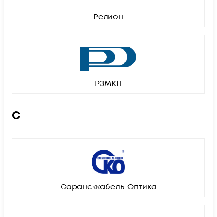
Релион
РЗМКП
С
Сарансккабель-Оптика