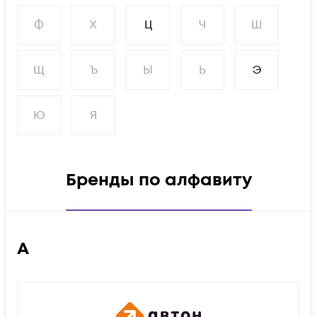
Ф
Х
Ц
Ч
Ш
Щ
Ъ
Ы
Ь
Э
Ю
Я
Бренды по алфавиту
А