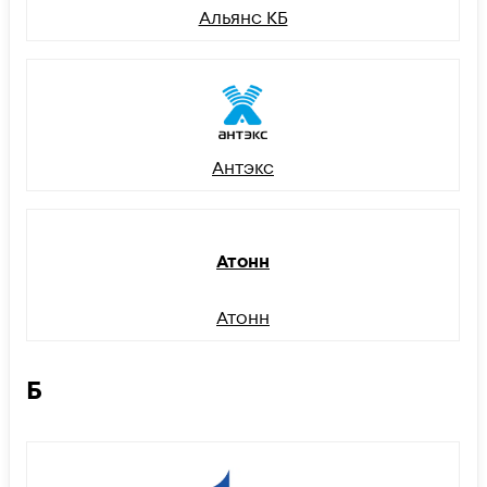
Альянс КБ
Антэкс
Атонн
Атонн
Б