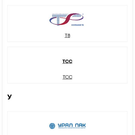
Т8
ТСС
ТСС
У