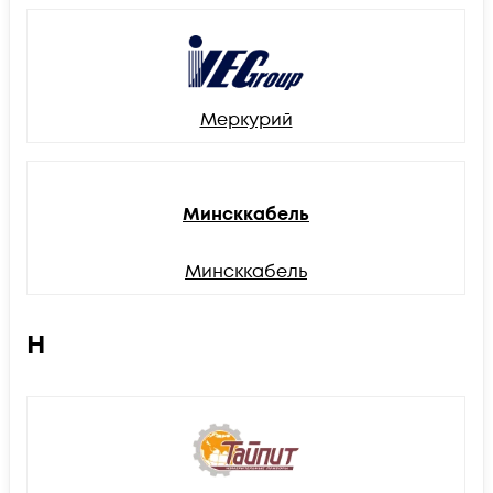
Меркурий
Минсккабель
Минсккабель
Н