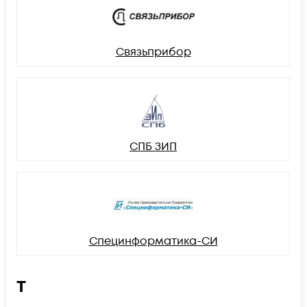
Связьприбор
СПБ ЗИП
Специнформатика-СИ
Т