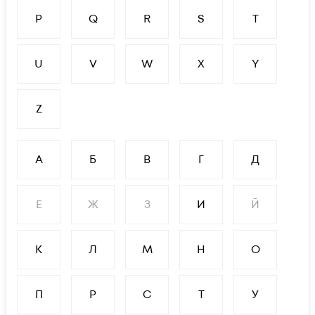
P
Q
R
S
T
U
V
W
X
Y
Z
А
Б
В
Г
Д
Е
Ж
З
И
Й
К
Л
М
Н
О
П
Р
С
Т
У