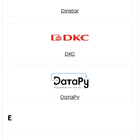
Dinstar
DKC
DатаРу
E