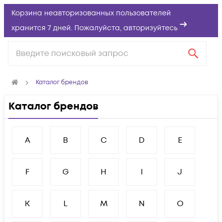
Корзина неавторизованных пользователей
хранится 7 дней. Пожалуйста,
авторизуйтесь
Каталог брендов
Каталог брендов
A
B
C
D
E
F
G
H
I
J
K
L
M
N
O