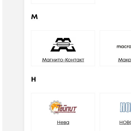
М
Магнито-Контакт
Макр
Н
Нева
НОВ