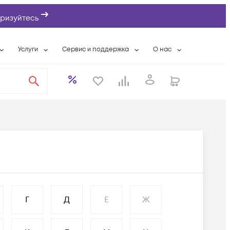
ризуйтесь
Услуги
Сервис и поддержка
О нас
ты
Wi-Fi «под ключ»
Гарантийное обслуживание
О компании
вки
Расширенная гарантия
Разовые выездные работы
Контактная информаци
а
Системная интеграция
Сервисные контракты
Банковские реквизиты
еты
Сервисный центр
Партнеры
оддержка
Техническая поддержка
Новости
Условия оказания услуг
ы
Г
Д
Е
Ж