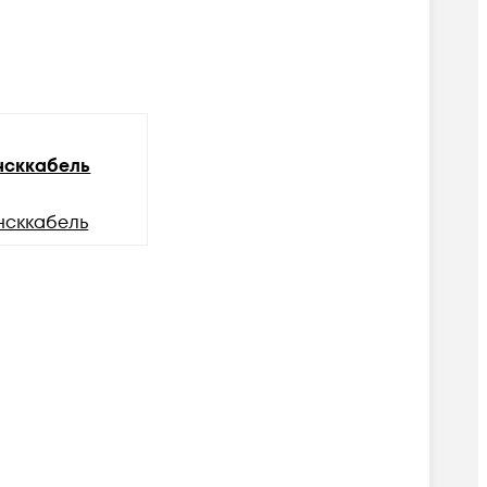
сккабель
нсккабель