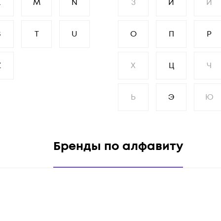
L
M
N
З
И
Й
S
T
U
О
П
Р
Z
Х
Ц
Ч
Ь
Э
Ю
Бренды по алфавиту