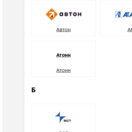
Автон
А
Атонн
Атонн
Б