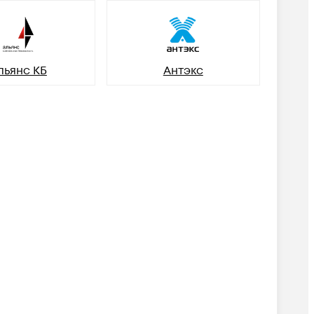
льянс КБ
Антэкс