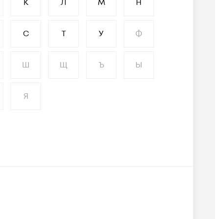
К
Л
М
Н
С
Т
У
Ф
Ш
Щ
Ъ
Ы
Я