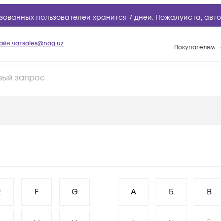
зованных пользователей хранится 7 дней. Пожалуйста,
авто
айн чат
sales@nag.uz
Покупателям
Способы опла
Условия доста
Возврат товар
Вопросы и отв
Техническая п
База знаний
Конфигуратор
E
F
G
А
Б
В