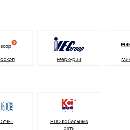
Мин
оскоп
Меркурий
Ми
ОУЧЕТ
НПО Кабельные
сети