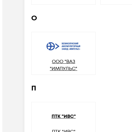
О
ООО "ВАЗ
"ИМПУЛЬС"
П
ПТК "ИВС"
ПТК "ИВС"