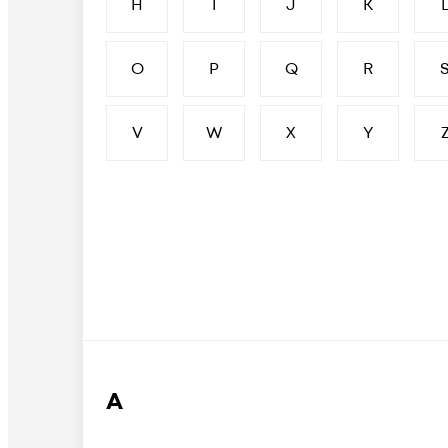
H
I
J
K
O
P
Q
R
V
W
X
Y
А