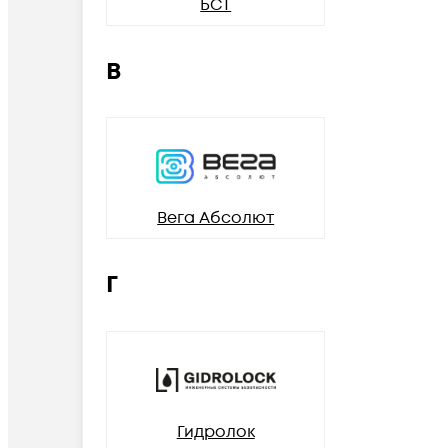
БСТ
В
Вега Абсолют
Г
Гидролок