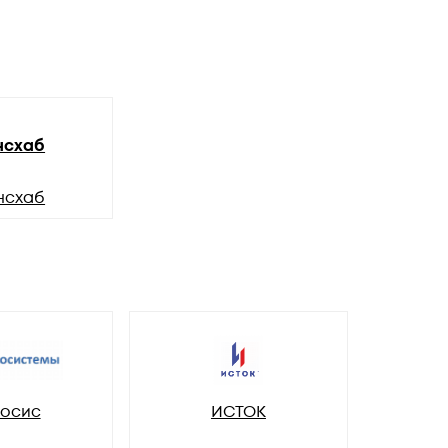
нсхаб
нсхаб
осис
ИСТОК