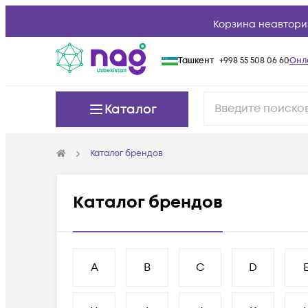
Корзина неавтори
Ташкент
+998 55 508 06 60
Онл
Каталог
Каталог брендов
Каталог брендов
A
B
C
D