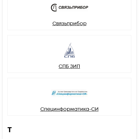
Связьприбор
СПБ ЗИП
Специнформатика-СИ
Т