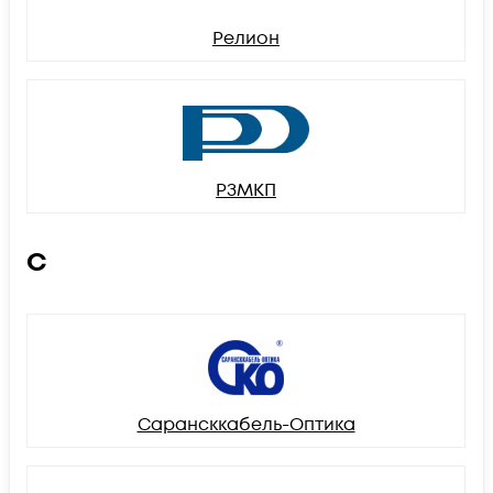
Релион
РЗМКП
С
Сарансккабель-Оптика