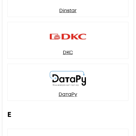
Dinstar
DKC
DатаРу
E