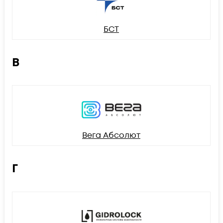
БСТ
В
Вега Абсолют
Г