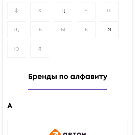
Ф
Х
Ц
Ч
Ш
Щ
Ъ
Ы
Ь
Э
Ю
Я
Бренды по алфавиту
А