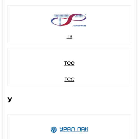
Т8
ТСС
ТСС
У