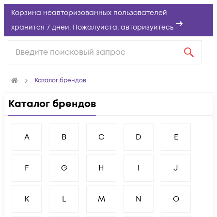
Корзина неавторизованных пользователей
хранится 7 дней. Пожалуйста,
авторизуйтесь
Каталог брендов
Каталог брендов
A
B
C
D
E
F
G
H
I
J
K
L
M
N
O