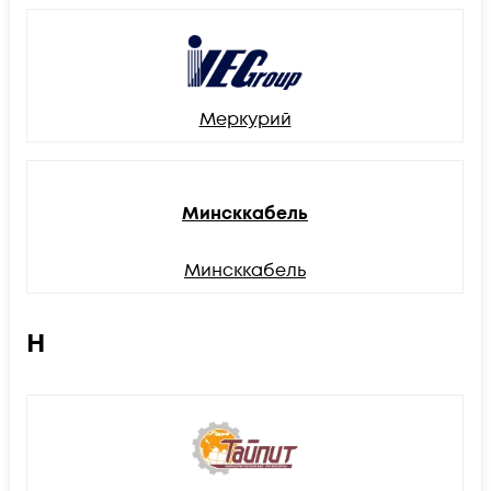
Меркурий
Минсккабель
Минсккабель
Н