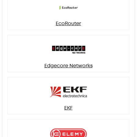
EcoRouter
Edgecore Networks
EKF