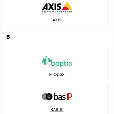
AXIS
B
B-OptiX
BAS-IP