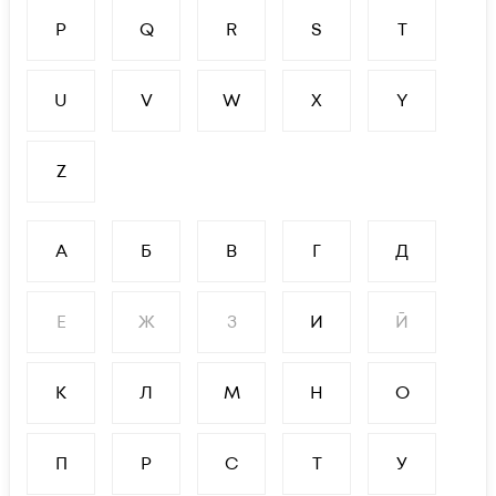
P
Q
R
S
T
U
V
W
X
Y
Z
А
Б
В
Г
Д
Е
Ж
З
И
Й
К
Л
М
Н
О
П
Р
С
Т
У