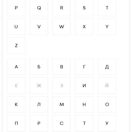
P
Q
R
S
T
U
V
W
X
Y
Z
А
Б
В
Г
Д
Е
Ж
З
И
Й
К
Л
М
Н
О
П
Р
С
Т
У