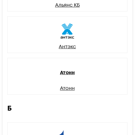
Альянс КБ
Антэкс
Атонн
Атонн
Б