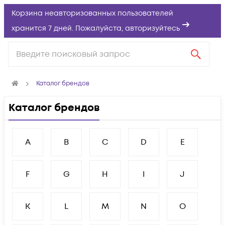
Корзина неавторизованных пользователей
хранится 7 дней. Пожалуйста,
авторизуйтесь
Каталог брендов
Каталог брендов
A
B
C
D
E
F
G
H
I
J
K
L
M
N
O