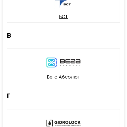
БСТ
В
Вега Абсолют
Г