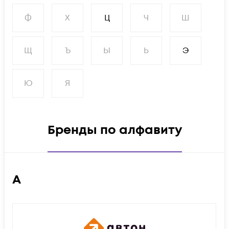
Ф
Х
Ц
Ч
Ш
Щ
Ъ
Ы
Ь
Э
Ю
Я
Бренды по алфавиту
А