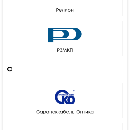
Релион
РЗМКП
С
Сарансккабель-Оптика