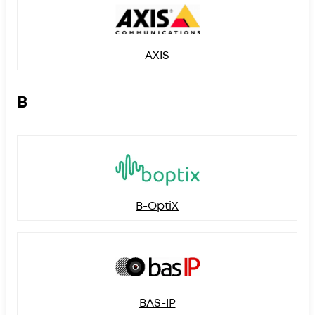
AXIS
B
B-OptiX
BAS-IP