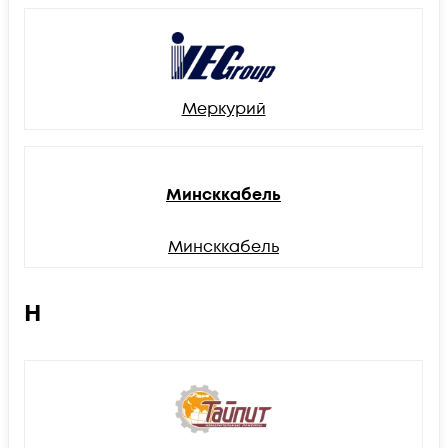
Меркурий
Минсккабель
Минсккабель
Н