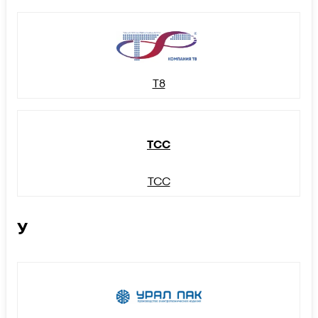
Т8
ТСС
ТСС
У