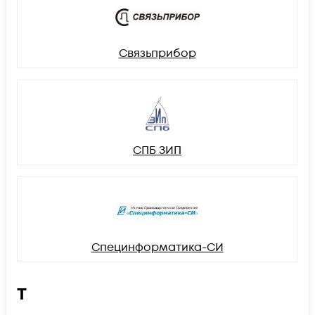
Связьприбор
СПБ ЗИП
Специнформатика-СИ
Т