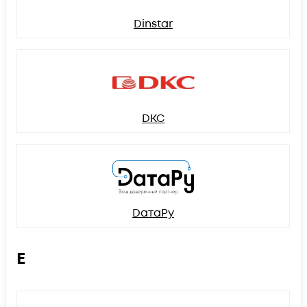
Dinstar
DKC
DатаРу
E