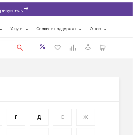
ризуйтесь
Услуги
Сервис и поддержка
О нас
ты
Wi-Fi «под ключ»
Гарантийное обслуживание
О компании
вки
Расширенная гарантия
Разовые выездные работы
Контактная информаци
а
Системная интеграция
Сервисные контракты
Банковские реквизиты
еты
Сервисный центр
Партнеры
оддержка
Техническая поддержка
Новости
Условия оказания услуг
ы
Г
Д
Е
Ж