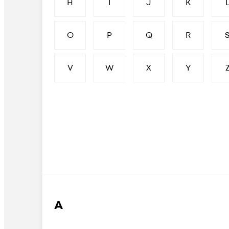
H
I
J
K
O
P
Q
R
V
W
X
Y
А