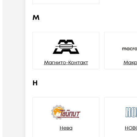
М
Магнито-Контакт
Макр
Н
Нева
НОВ