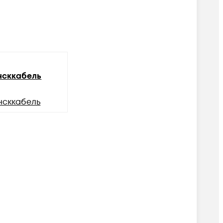
сккабель
нсккабель