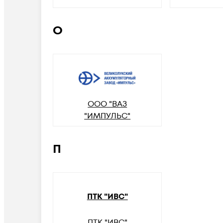
О
ООО "ВАЗ
"ИМПУЛЬС"
П
ПТК "ИВС"
ПТК "ИВС"