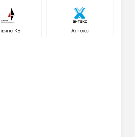
льянс КБ
Антэкс