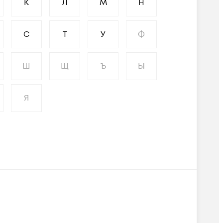
К
Л
М
Н
С
Т
У
Ф
Ш
Щ
Ъ
Ы
Я