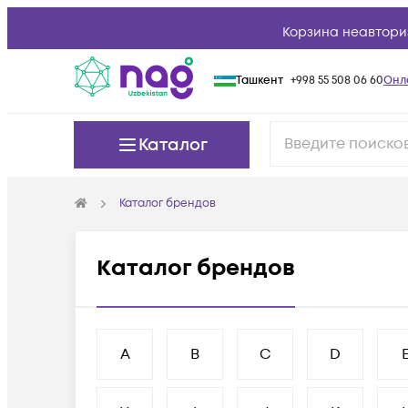
Корзина неавтори
Ташкент
+998 55 508 06 60
Онл
Каталог
Каталог брендов
Каталог брендов
A
B
C
D