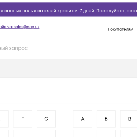
зованных пользователей хранится 7 дней. Пожалуйста,
авто
айн чат
sales@nag.uz
Покупателям
Способы опла
Условия доста
Возврат товар
Вопросы и отв
Техническая п
База знаний
Конфигуратор
E
F
G
А
Б
В