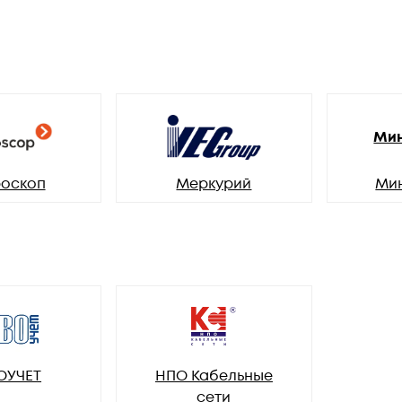
Мин
оскоп
Меркурий
Ми
ОУЧЕТ
НПО Кабельные
сети