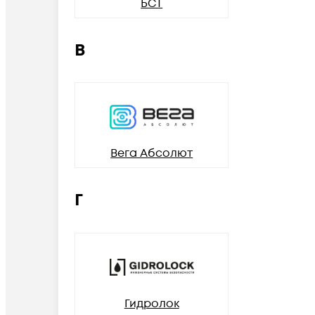
БСТ
В
Вега Абсолют
Г
Гидролок