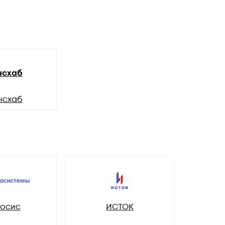
нсхаб
нсхаб
осис
ИСТОК