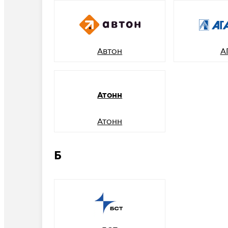
Автон
А
Атонн
Атонн
Б