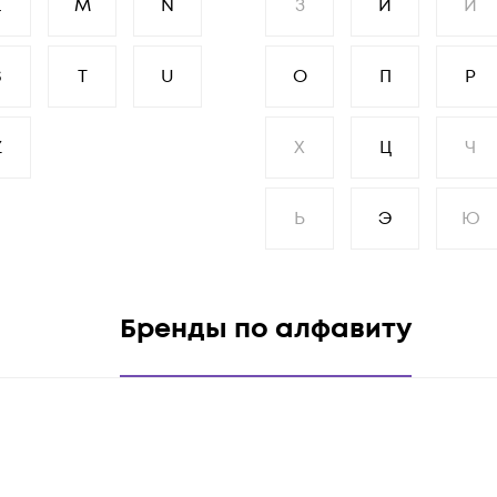
L
M
N
З
И
Й
S
T
U
О
П
Р
Z
Х
Ц
Ч
Ь
Э
Ю
Бренды по алфавиту