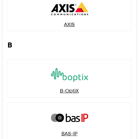
AXIS
B
B-OptiX
BAS-IP