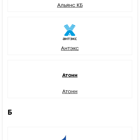
Альянс КБ
Антэкс
Атонн
Атонн
Б