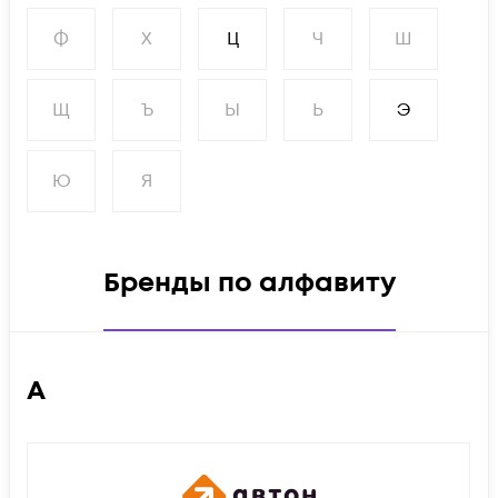
Ф
Х
Ц
Ч
Ш
Щ
Ъ
Ы
Ь
Э
Ю
Я
Бренды по алфавиту
А