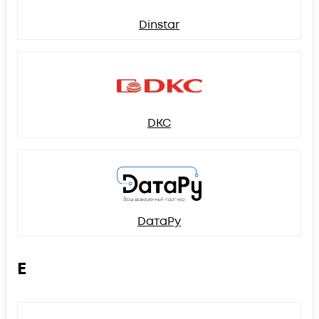
Dinstar
DKC
DатаРу
E