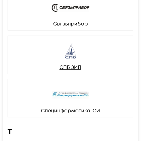
Связьприбор
СПБ ЗИП
Специнформатика-СИ
Т