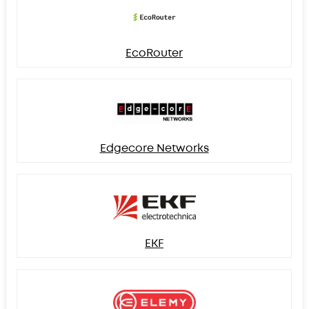
EcoRouter
Edgecore Networks
EKF