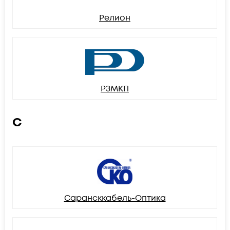
Релион
РЗМКП
С
Сарансккабель-Оптика