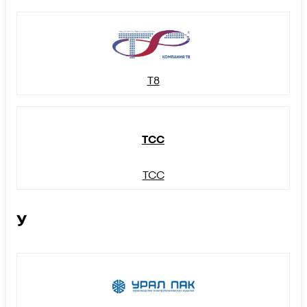
Т8
ТСС
ТСС
У