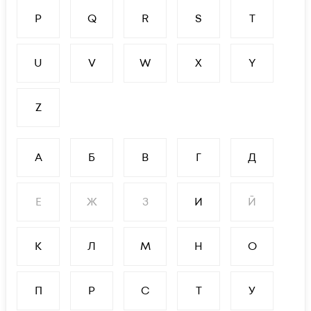
P
Q
R
S
T
U
V
W
X
Y
Z
А
Б
В
Г
Д
Е
Ж
З
И
Й
К
Л
М
Н
О
П
Р
С
Т
У