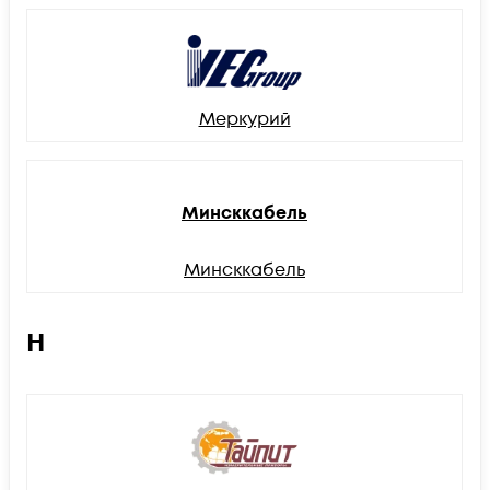
Меркурий
Минсккабель
Минсккабель
Н