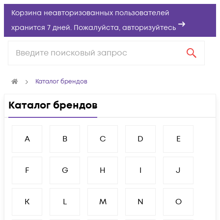
Корзина неавторизованных пользователей
хранится 7 дней. Пожалуйста,
авторизуйтесь
Каталог брендов
Каталог брендов
A
B
C
D
E
F
G
H
I
J
K
L
M
N
O