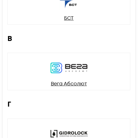
БСТ
В
Вега Абсолют
Г