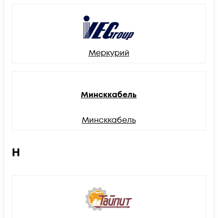
Меркурий
Минсккабель
Минсккабель
Н