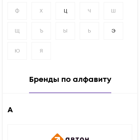
Ф
Х
Ц
Ч
Ш
Щ
Ъ
Ы
Ь
Э
Ю
Я
Бренды по алфавиту
А