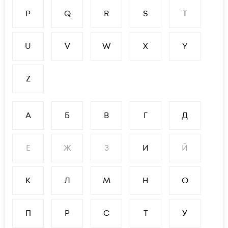
P
Q
R
S
T
U
V
W
X
Y
Z
А
Б
В
Г
Д
Е
Ж
З
И
Й
К
Л
М
Н
О
П
Р
С
Т
У