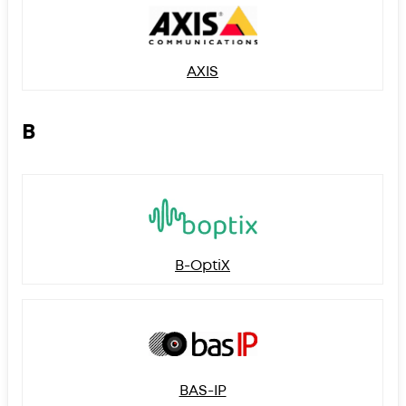
AXIS
B
B-OptiX
BAS-IP