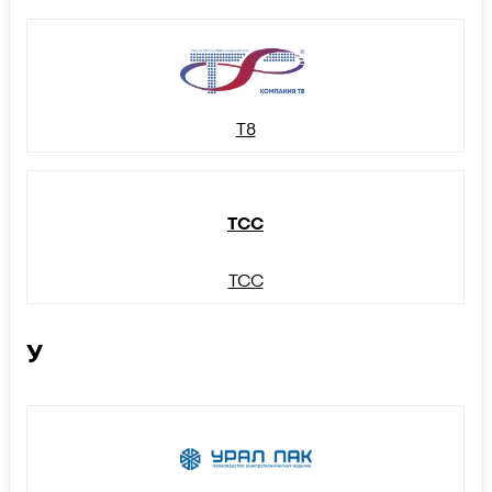
Т8
ТСС
ТСС
У