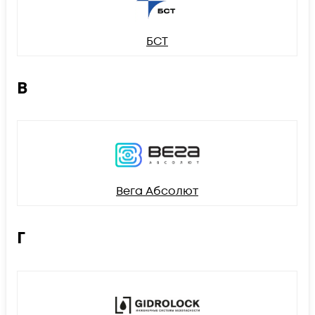
БСТ
В
Вега Абсолют
Г