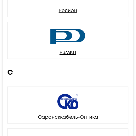
Релион
РЗМКП
С
Сарансккабель-Оптика