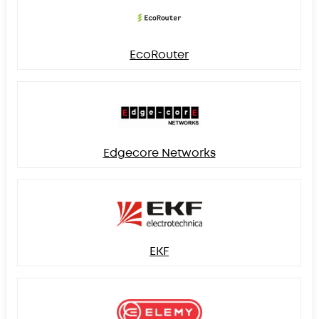
EcoRouter
Edgecore Networks
EKF