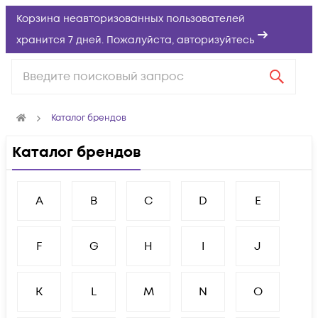
Корзина неавторизованных пользователей
хранится 7 дней. Пожалуйста,
авторизуйтесь
Каталог брендов
Каталог брендов
A
B
C
D
E
F
G
H
I
J
K
L
M
N
O