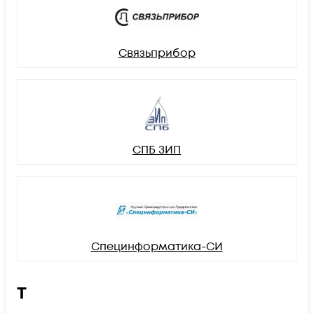
Связьприбор
СПБ ЗИП
Специнформатика-СИ
Т