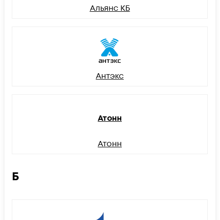
Альянс КБ
Антэкс
Атонн
Атонн
Б