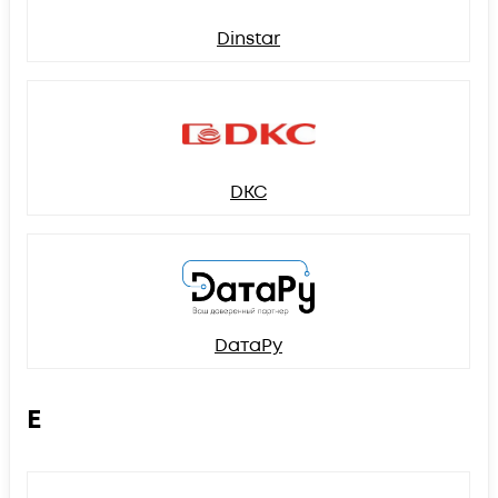
Dinstar
DKC
DатаРу
E