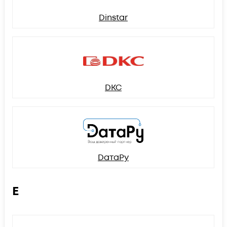
Dinstar
DKC
DатаРу
E