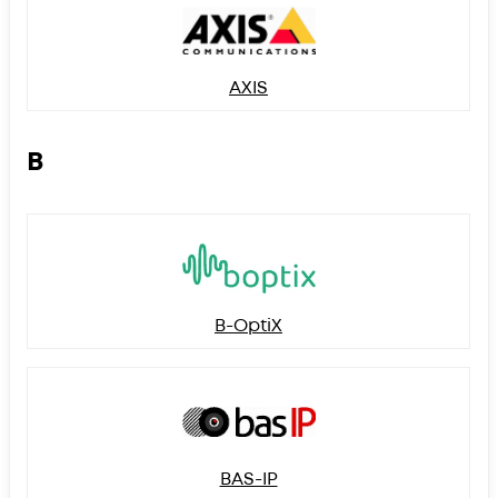
AXIS
B
B-OptiX
BAS-IP