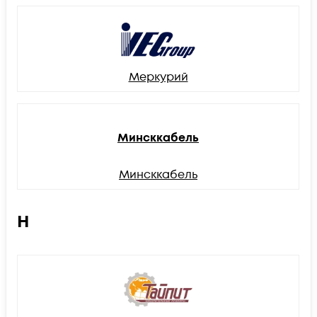
Меркурий
Минсккабель
Минсккабель
Н