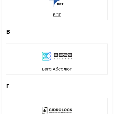
БСТ
В
Вега Абсолют
Г