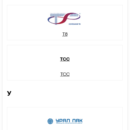
Т8
ТСС
ТСС
У