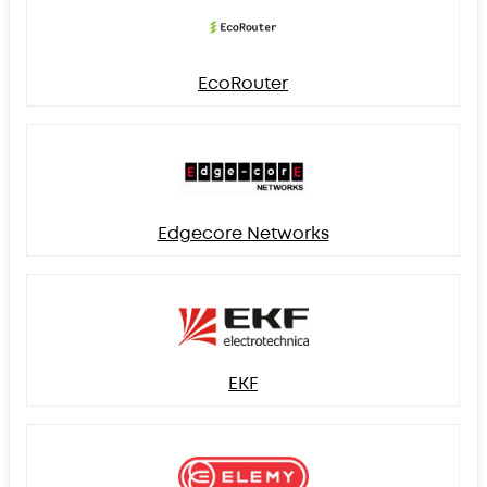
EcoRouter
Edgecore Networks
EKF