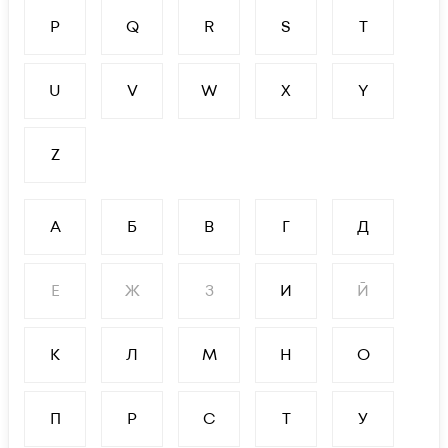
P
Q
R
S
T
U
V
W
X
Y
Z
А
Б
В
Г
Д
Е
Ж
З
И
Й
К
Л
М
Н
О
П
Р
С
Т
У