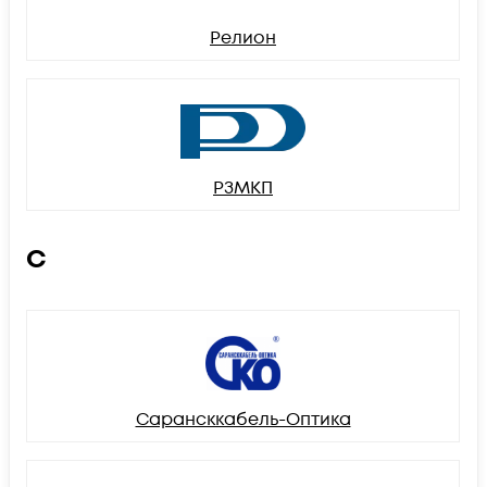
Релион
РЗМКП
С
Сарансккабель-Оптика