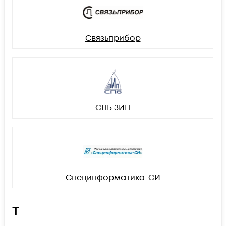
Связьприбор
СПБ ЗИП
Специнформатика-СИ
Т