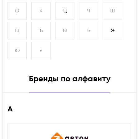
Ф
Х
Ц
Ч
Ш
Щ
Ъ
Ы
Ь
Э
Ю
Я
Бренды по алфавиту
А