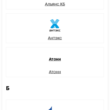
Альянс КБ
Антэкс
Атонн
Атонн
Б