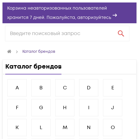
Корзина неавторизованных пользователей
хранится 7 дней. Пожалуйста,
авторизуйтесь
Каталог брендов
Каталог брендов
A
B
C
D
E
F
G
H
I
J
K
L
M
N
O