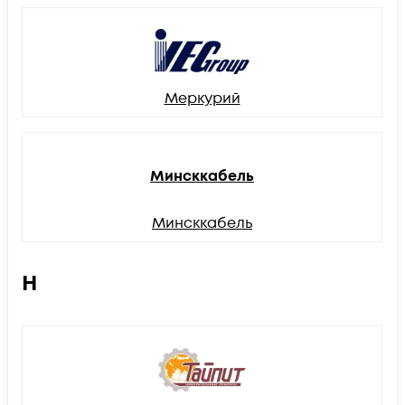
Меркурий
Минсккабель
Минсккабель
Н