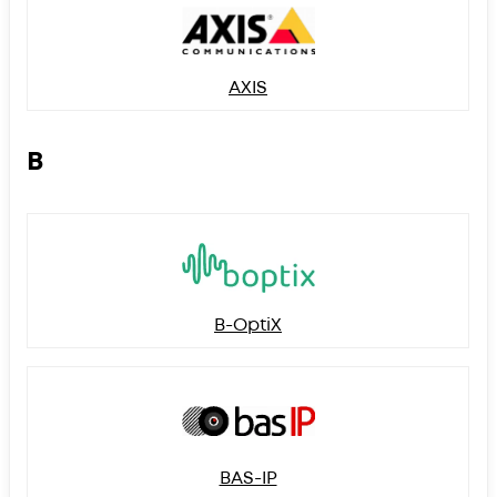
AXIS
B
B-OptiX
BAS-IP