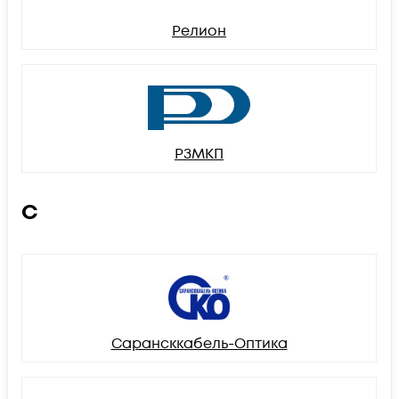
Релион
РЗМКП
С
Сарансккабель-Оптика