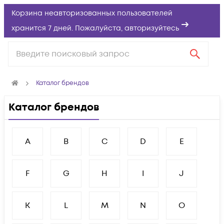
Корзина неавторизованных пользователей
хранится 7 дней. Пожалуйста,
авторизуйтесь
Каталог брендов
Каталог брендов
A
B
C
D
E
F
G
H
I
J
K
L
M
N
O