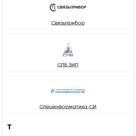
Связьприбор
СПБ ЗИП
Специнформатика-СИ
Т