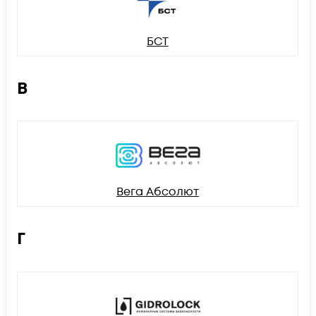
БСТ
В
Вега Абсолют
Г