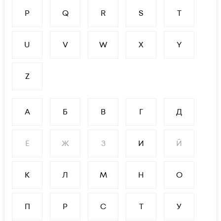
P
Q
R
S
T
U
V
W
X
Y
Z
А
Б
В
Г
Д
Е
Ж
З
И
Й
К
Л
М
Н
О
П
Р
С
Т
У