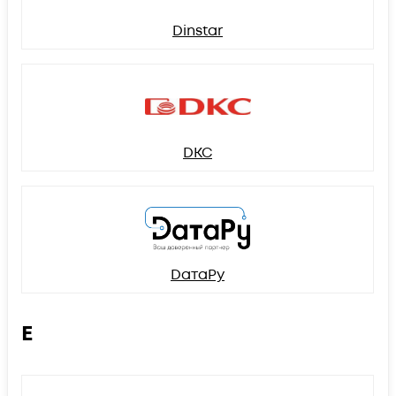
Dinstar
DKC
DатаРу
E