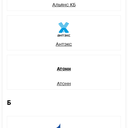
Альянс КБ
Антэкс
Атонн
Атонн
Б