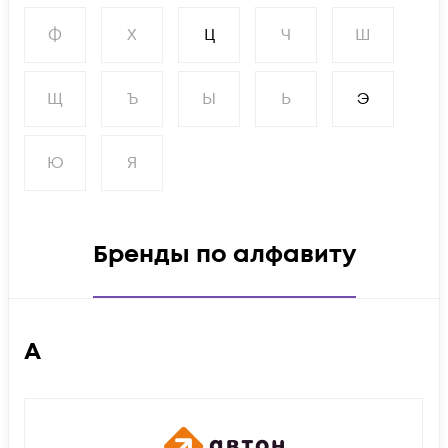
Ф
Х
Ц
Ч
Ш
Щ
Ъ
Ы
Ь
Э
Ю
Я
Бренды по алфавиту
А