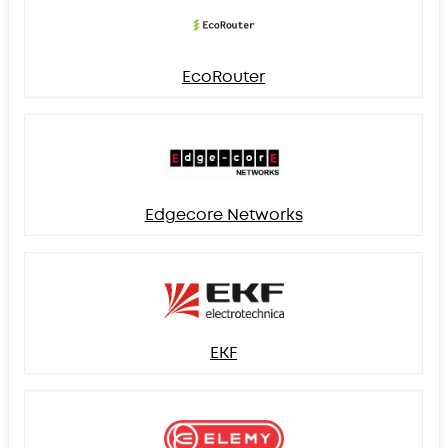
EcoRouter
Edgecore Networks
EKF