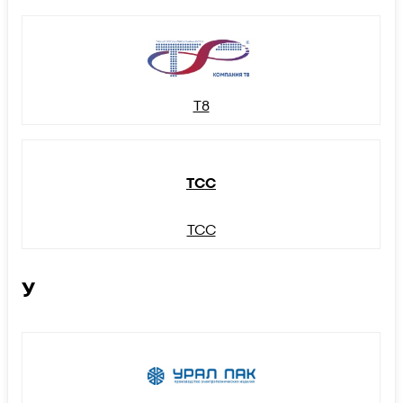
Т8
ТСС
ТСС
У