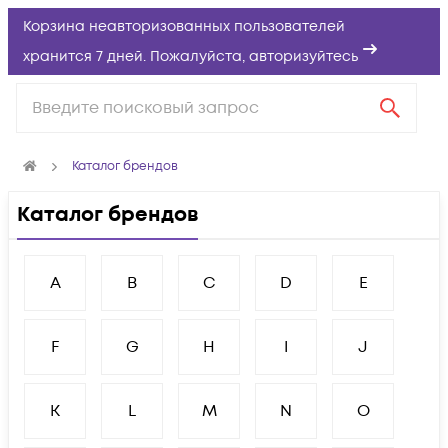
Корзина неавторизованных пользователей
хранится 7 дней. Пожалуйста,
авторизуйтесь
Каталог брендов
Каталог брендов
A
B
C
D
E
F
G
H
I
J
K
L
M
N
O