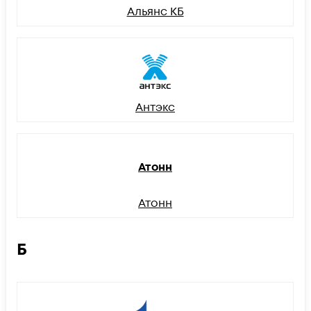
Альянс КБ
Антэкс
Атонн
Атонн
Б