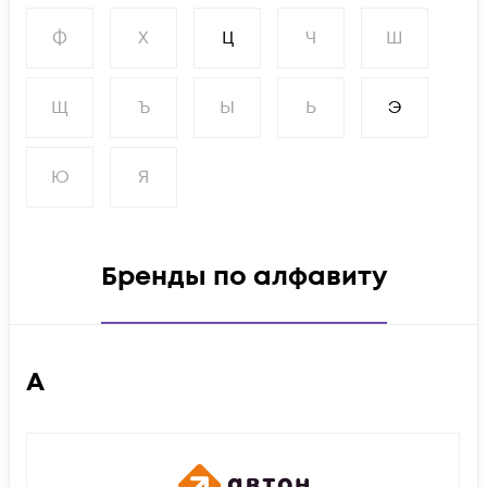
Ф
Х
Ц
Ч
Ш
Щ
Ъ
Ы
Ь
Э
Ю
Я
Бренды по алфавиту
А