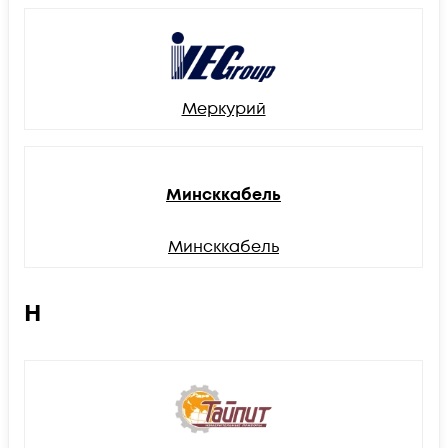
Меркурий
Минсккабель
Минсккабель
Н