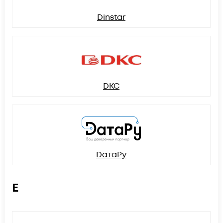
Dinstar
DKC
DатаРу
E