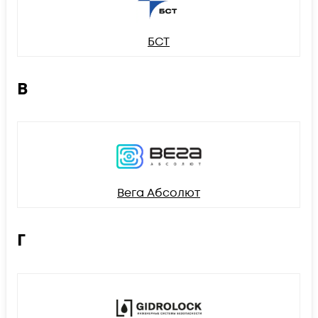
БСТ
В
Вега Абсолют
Г