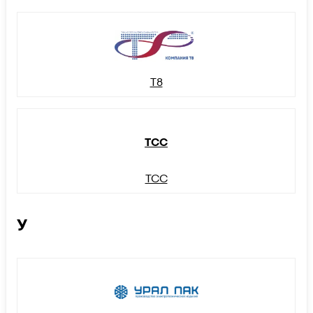
Т8
ТСС
ТСС
У