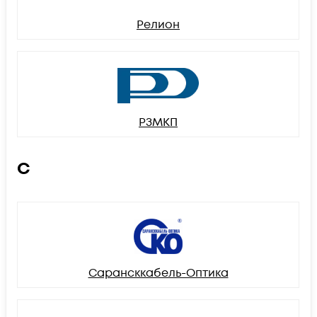
Релион
РЗМКП
С
Сарансккабель-Оптика