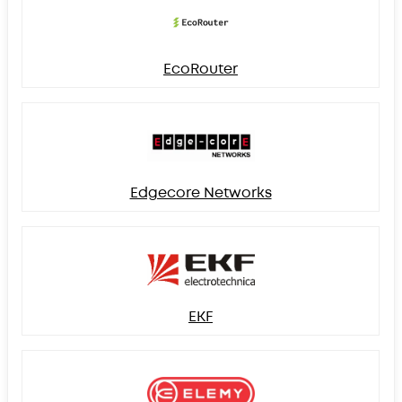
EcoRouter
Edgecore Networks
EKF