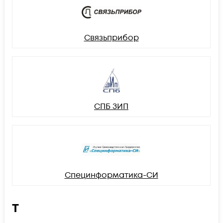
Связьприбор
СПБ ЗИП
Специнформатика-СИ
Т