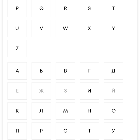
P
Q
R
S
T
U
V
W
X
Y
Z
А
Б
В
Г
Д
Е
Ж
З
И
Й
К
Л
М
Н
О
П
Р
С
Т
У