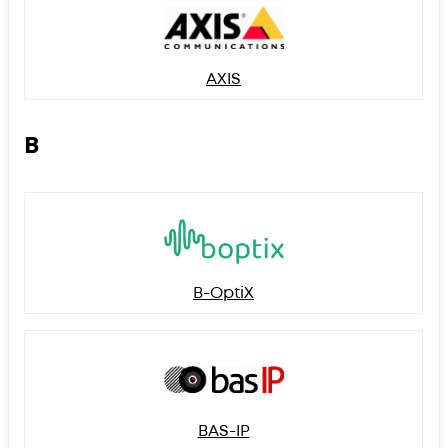
AXIS
B
B-OptiX
BAS-IP