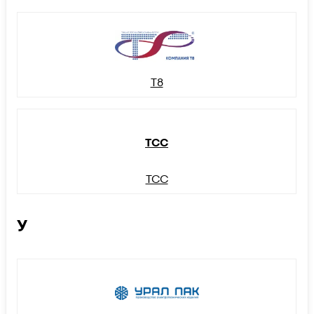
Т8
ТСС
ТСС
У