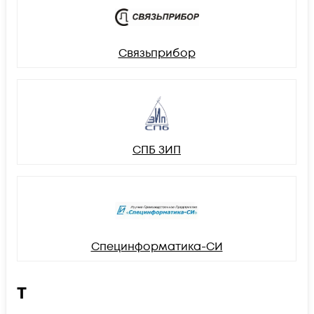
Связьприбор
СПБ ЗИП
Специнформатика-СИ
Т