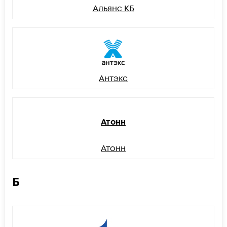
Альянс КБ
Антэкс
Атонн
Атонн
Б