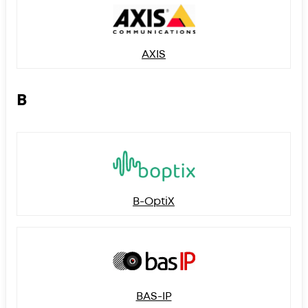
AXIS
B
B-OptiX
BAS-IP