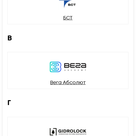
БСТ
В
Вега Абсолют
Г