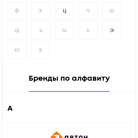
Ф
Х
Ц
Ч
Ш
Щ
Ъ
Ы
Ь
Э
Ю
Я
Бренды по алфавиту
А