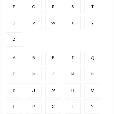
P
Q
R
S
T
U
V
W
X
Y
Z
А
Б
В
Г
Д
Е
Ж
З
И
Й
К
Л
М
Н
О
П
Р
С
Т
У