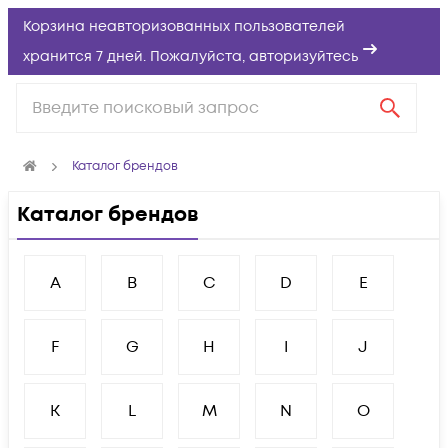
Корзина неавторизованных пользователей
хранится 7 дней. Пожалуйста,
авторизуйтесь
Каталог брендов
Каталог брендов
A
B
C
D
E
F
G
H
I
J
K
L
M
N
O