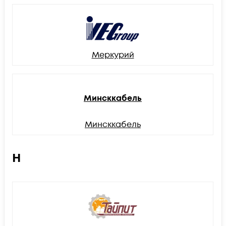
Меркурий
Минсккабель
Минсккабель
Н