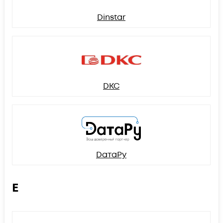
Dinstar
DKC
DатаРу
E