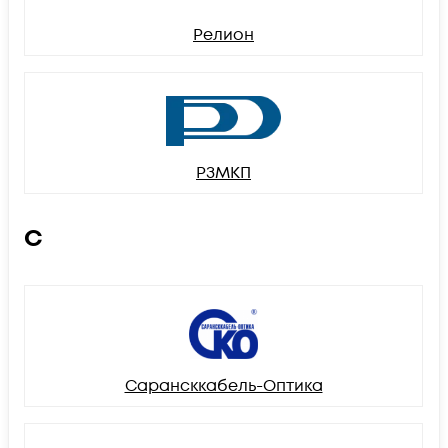
Релион
РЗМКП
С
Сарансккабель-Оптика