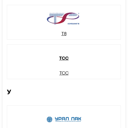
Т8
ТСС
ТСС
У