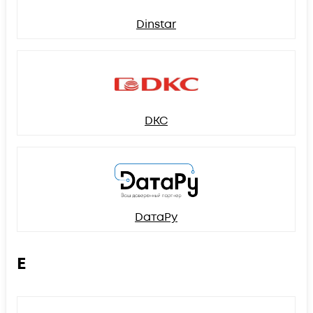
Dinstar
DKC
DатаРу
E