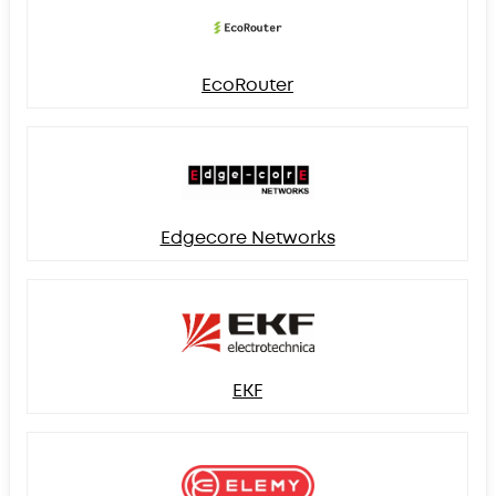
EcoRouter
Edgecore Networks
EKF