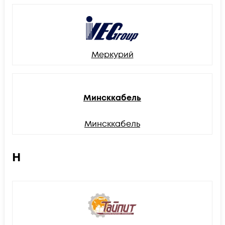
Меркурий
Минсккабель
Минсккабель
Н