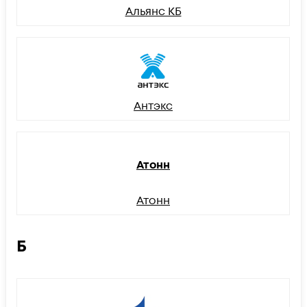
Альянс КБ
Антэкс
Атонн
Атонн
Б