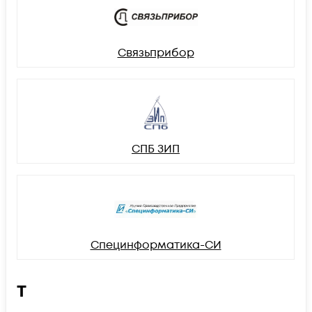
Связьприбор
СПБ ЗИП
Специнформатика-СИ
Т