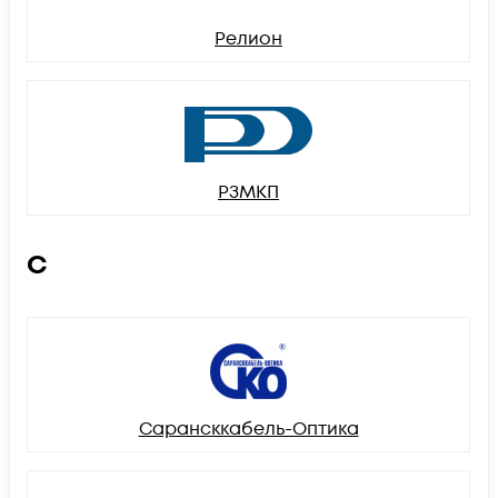
Релион
РЗМКП
С
Сарансккабель-Оптика