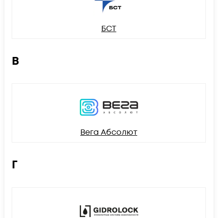
БСТ
В
Вега Абсолют
Г