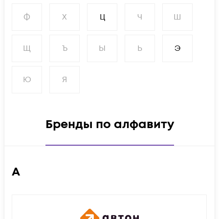
Ф
Х
Ц
Ч
Ш
Щ
Ъ
Ы
Ь
Э
Ю
Я
Бренды по алфавиту
А