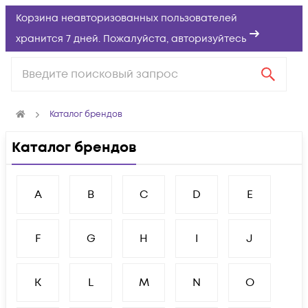
Корзина неавторизованных пользователей
хранится 7 дней. Пожалуйста,
авторизуйтесь
Каталог брендов
Каталог брендов
A
B
C
D
E
F
G
H
I
J
K
L
M
N
O