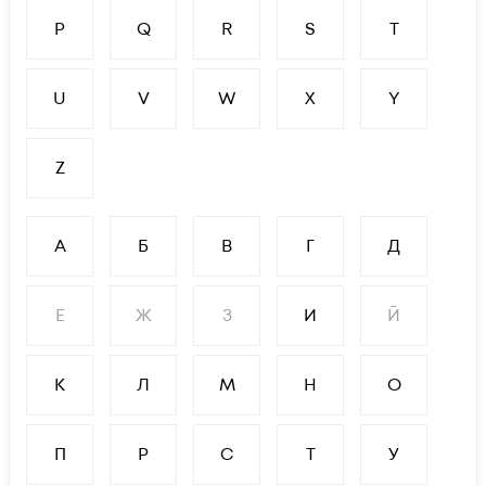
P
Q
R
S
T
U
V
W
X
Y
Z
А
Б
В
Г
Д
Е
Ж
З
И
Й
К
Л
М
Н
О
П
Р
С
Т
У