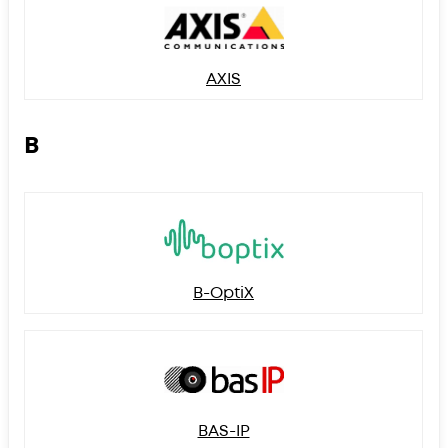
AXIS
B
B-OptiX
BAS-IP