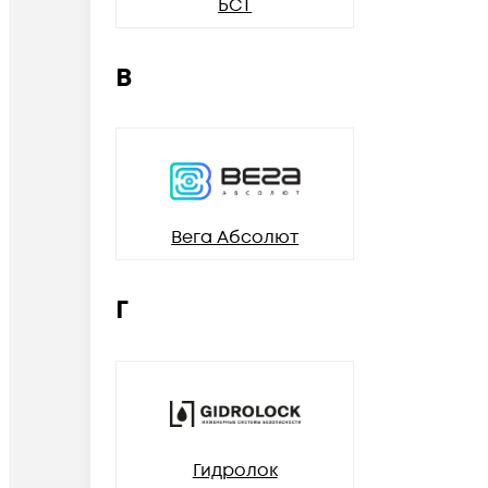
БСТ
В
Вега Абсолют
Г
Гидролок