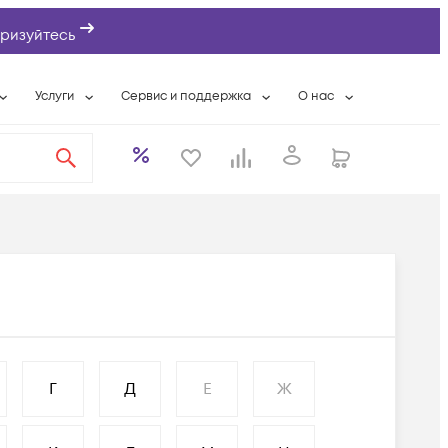
ризуйтесь
Услуги
Сервис и поддержка
О нас
ты
Wi-Fi «под ключ»
Гарантийное обслуживание
О компании
вки
Расширенная гарантия
Разовые выездные работы
Контактная информаци
а
Системная интеграция
Сервисные контракты
Банковские реквизиты
еты
Сервисный центр
Партнеры
оддержка
Техническая поддержка
Новости
Условия оказания услуг
ы
Г
Д
Е
Ж