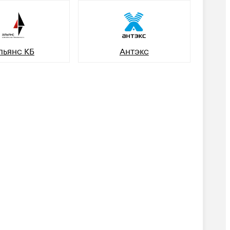
льянс КБ
Антэкс