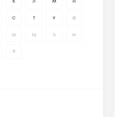
К
Л
М
Н
С
Т
У
Ф
Ш
Щ
Ъ
Ы
Я