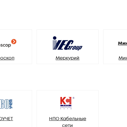
Мин
оскоп
Меркурий
Ми
ОУЧЕТ
НПО Кабельные
сети