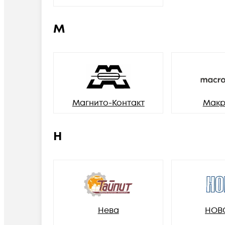
М
Магнито-Контакт
Макр
Н
Нева
НОВ