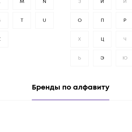
L
M
N
З
И
Й
S
T
U
О
П
Р
Z
Х
Ц
Ч
Ь
Э
Ю
Бренды по алфавиту