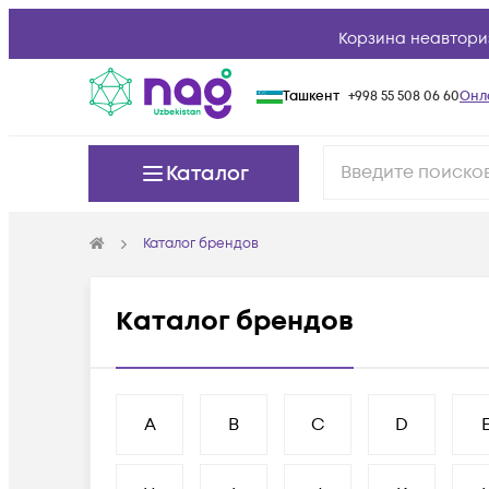
Корзина неавтори
Ташкент
+998 55 508 06 60
Онл
Каталог
Каталог брендов
Каталог брендов
A
B
C
D