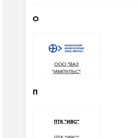
О
ООО "ВАЗ
"ИМПУЛЬС"
П
ПТК "ИВС"
ПТК "ИВС"