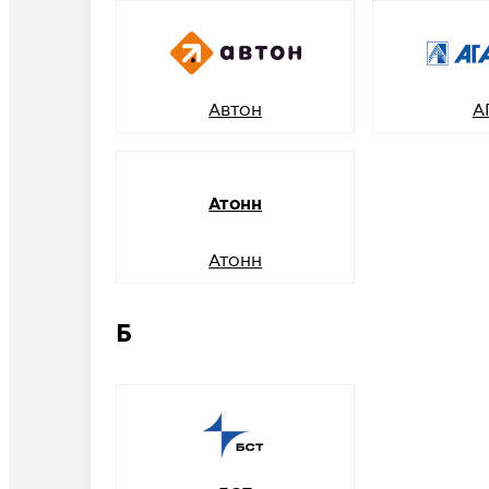
Автон
А
Атонн
Атонн
Б