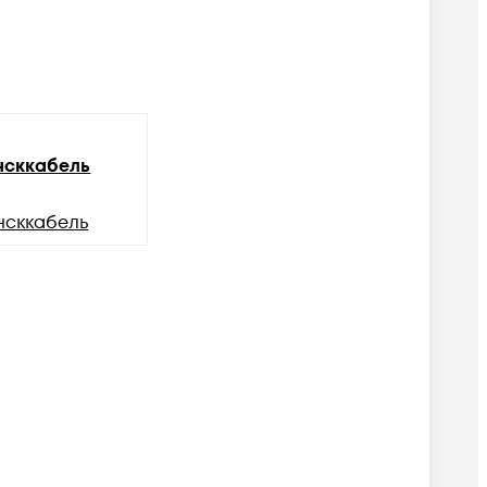
сккабель
нсккабель