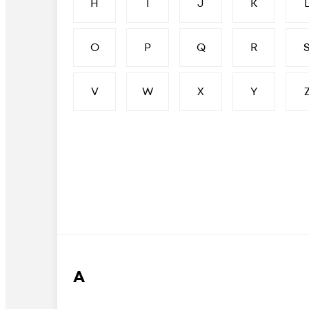
H
I
J
K
O
P
Q
R
V
W
X
Y
А