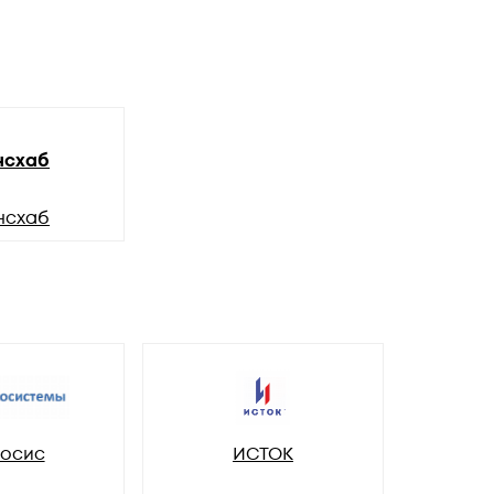
нсхаб
нсхаб
осис
ИСТОК