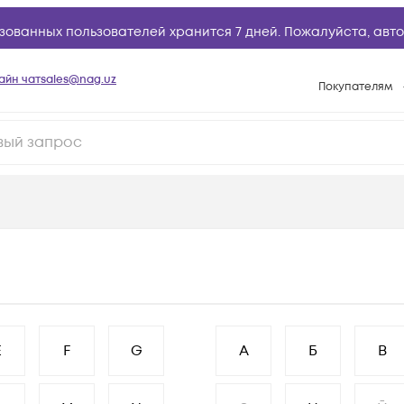
зованных пользователей хранится 7 дней. Пожалуйста,
авто
айн чат
sales@nag.uz
Покупателям
Способы опла
Условия доста
Возврат товар
Вопросы и отв
Техническая п
База знаний
Конфигуратор
E
F
G
А
Б
В