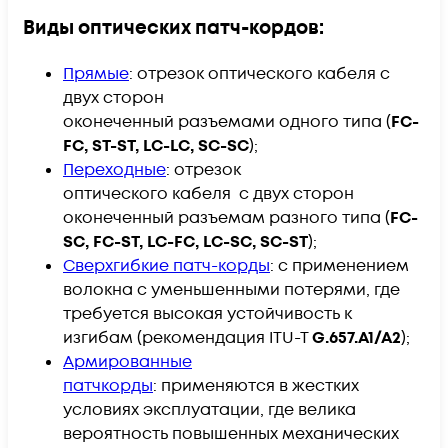
Виды оптических патч-кордов:
Прямые
:
отрезок оптического кабеля с
двух сторон​
оконеченный разъемами одного типа (
FC-
FC, ST-ST, LC-LC, SC-SC
);
Переходные
: отрезок
оптического кабеля с двух сторон​
оконеченный разъемам разного типа (
FC-
SC, FC-ST, LC-FC, LC-SC, SC-ST
);
Сверхгибкие патч-корды
: с применением
волокна с уменьшенными потерями, где
требуется высокая устойчивость к
изгибам (рекомендация ITU-T
G.657.A1/A2
);
Армированные
патчкорды
: применяются в жестких
условиях эксплуатации, где велика
вероятность повышенных механических