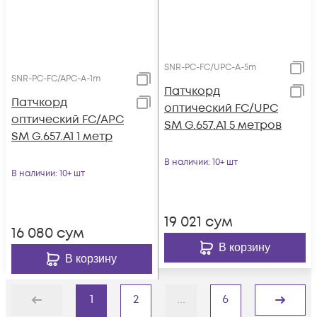
SNR-PC-FC/UPC-A-5m
SNR-PC-FC/APC-A-1m
Патчкорд
Патчкорд
оптический FC/UPC
оптический FC/APC
SM G.657.A1 5 метров
SM G.657.A1 1 метр
В наличии
: 10+ шт
В наличии
: 10+ шт
19 021
сум
16 080
сум
В корзину
В корзину
1
2
...
6
Назад
Дальше