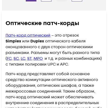
Оптические патч-корды​​
Патч-корд оптический
– это отрезок
Simplex
или
Duplex
оптического кабеля
оконцованного с двух сторон оптическими
разъемами. Разъемы могут быть разного типа
(
FC
,
SC
,
LC
,
ST
,
MPO
и т.д. и разных комбинациях)
с типами полировки UPC и APC.
Патч-корд представляет собой основное
средство коммутации оптического активного
оборудования, оптических шкафов, а также
межкроссовых соединений. Таким образом,
патч-корд оптический может обеспечивать
внутренние соединения в распределительных