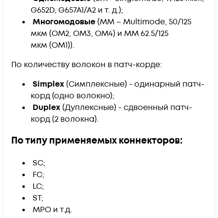
G652D, G657A1/A2 и т. д.);
Многомодовые
(ММ – Multimode, 50/125
мкм (ОМ2, ОМ3, ОМ4) и ММ 62.5/125
мкм (ОМ1)).
​По количеству волокон в патч-корде:
Simplex
(Симплексные) - одинарный патч-
корд (одно волокно);
Duplex
(Дуплексные) - сдвоенный патч-
корд (2 волокна).
​По типу применяемых коннекторов:
​ SC;
FC;
LC;
ST;
MPO и т.д.