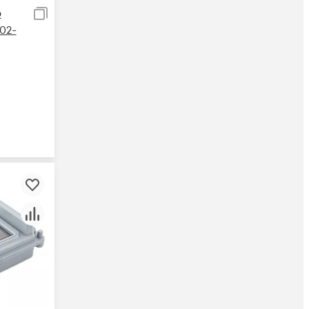
р
02-