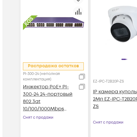
Распродажа остатков
PI-300-24 (неполная
комплектация)
EZ-IPC-T2B20P-ZS
Инжектор PoE+ PI-
IP камера купол
300-24 24-портовый
2Мп EZ-IPC-T2B20
802.3at
ZS
10/100/1000Mbps
(неполная
Снят с продажи
Снят с продажи
комплектация)