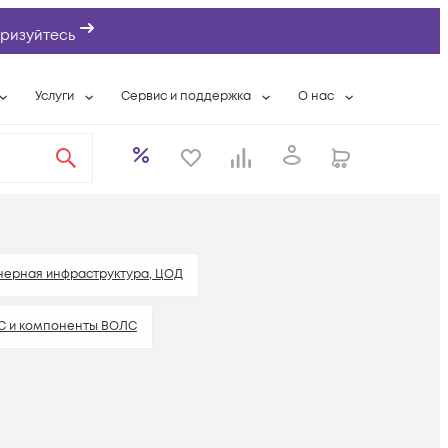
ризуйтесь
Услуги
Сервис и поддержка
О нас
ты
Wi-Fi «под ключ»
Гарантийное обслуживание
О компании
вки
Расширенная гарантия
Разовые выездные работы
Контактная информаци
а
Системная интеграция
Сервисные контракты
Банковские реквизиты
еты
Сервисный центр
Партнеры
оддержка
Техническая поддержка
Новости
ерная инфраструктура, ЦОД
Условия оказания услуг
КС и компоненты ВОЛС
ы
, мониторы, оргтехника