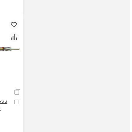
кий
Н