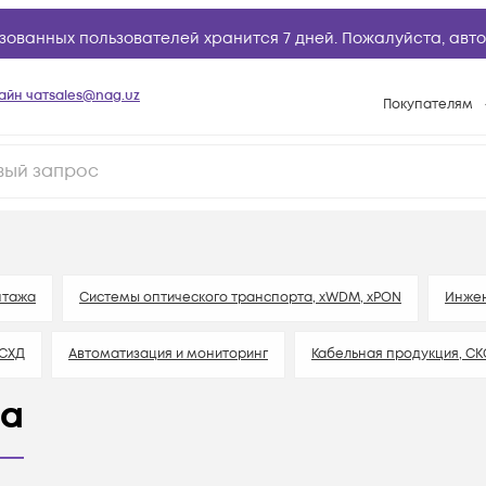
зованных пользователей хранится 7 дней. Пожалуйста,
авто
айн чат
sales@nag.uz
Покупателям
Способы опла
Условия доста
Возврат товар
Вопросы и отв
Техническая п
нтажа
Системы оптического транспорта, xWDM, xPON
Инжен
База знаний
 СХД
Автоматизация и мониторинг
Кабельная продукция, С
Конфигуратор
ва
Беспроводное сетевое оборудование
Компьютеры, ноутбуки
вание
Видеонаблюдение