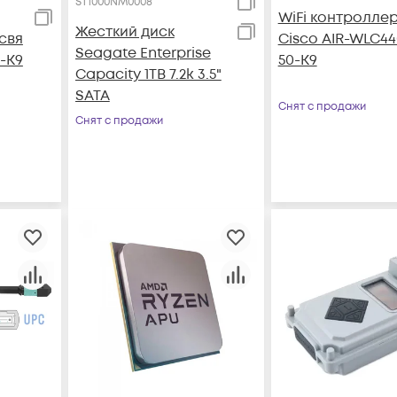
ST1000NM0008
WiFi контролле
Жесткий диск
свя
Cisco AIR-WLC44
Seagate Enterprise
0-K9
50-K9
Capacity 1TB 7.2k 3.5"
SATA
Снят с продажи
Снят с продажи