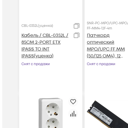
SNR-PC-MPO/UPC-MPO
CBL-0352L(уценка)
FF-MM4-12F-4m
Кабель / CBL-0352L /
Патчкорд
85CM 2-PORT ETX
оптический
IPASS TO INT
MPO/UPC FF MM
IPASS(уценка)
(50/125 OM4), 12
волокон, 4 метра
Снят с продажи
Снят с продажи
(Cross)