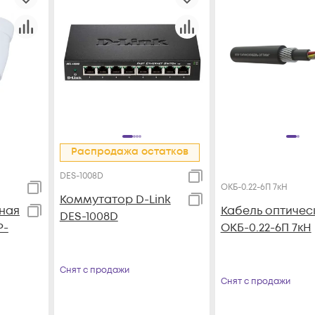
Распродажа остатков
DES-1008D
ОКБ-0.22-6П 7кН
Коммутатор D-Link
ьная
Кабель оптичес
DES-1008D
P-
ОКБ-0.22-6П 7кН
Снят с продажи
Снят с продажи