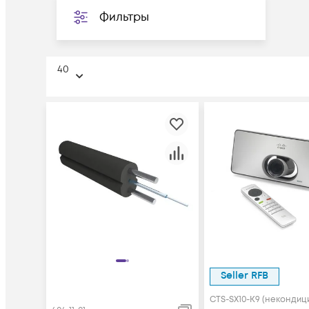
Фильтры
40
Seller RFB
CTS-SX10-K9 (некондици