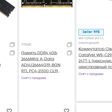
Seller RFB
WS-C2960-24TT-L
(некондиция)
1731682
Коммутатор Cis
Память DDR4 4Gb
Catalyst WS-C29
2666MHz A-Data
24TT-L (некондиц
O
AD4U26664G19-BGN
неисправный п
RTL PC4-21300 CL19
RJ-45)
Снят с продажи
es
DIMM 288-pin 1.2В
Снят с продажи
16
single rank