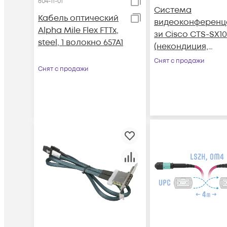
604-11-01
Система
Кабель оптический
видеоконференц
Alpha Mile Flex FTTx,
зи Cisco CTS-SX1
steel, 1 волокно 657A1
(некондиция,
косметические
Снят с продажи
Снят с продажи
повреждения,
царапины)