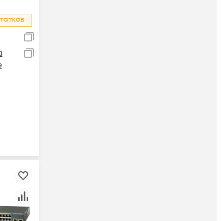
татков
a
е