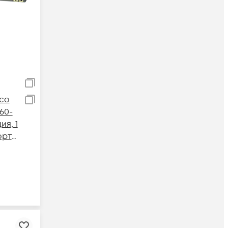
co
60-
ия, 1
орт