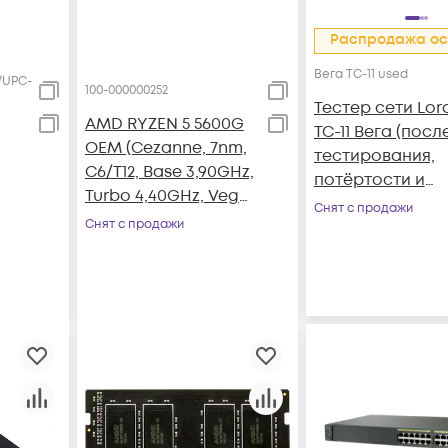
Распродажа ос
Вега TC-11 used
/UPC-
100-000000252
Тестер сети Lor
AMD RYZEN 5 5600G
ТС-11 Вега (посл
OEM (Cezanne, 7nm,
тестирования,
C6/T12, Base 3,90GHz,
потёртости и
Turbo 4,40GHz, Vega
царапины на
Снят с продажи
7, L3 16Mb, TDP 65W,
Снят с продажи
корпусе)
SAM4) OEM