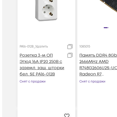
PA16-012B_Удалить
1085015
Розетка 3-м ОП
Память DDR4 8Gb
Этюд 16А IP20 250В с
2666MHz AMD
заземл. защ. шторки
R748G2606U2S-U
бел. SE PA16-012B
Radeon R7
Performance Seri
Снят с продажи
Снят с продажи
OEM PC4-21300 CL
DIMM 288-pin 1.2В