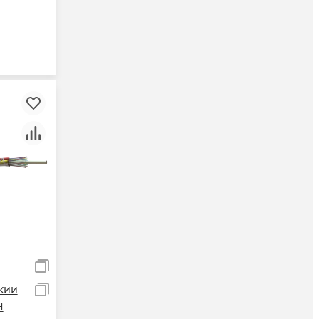
кий
Н