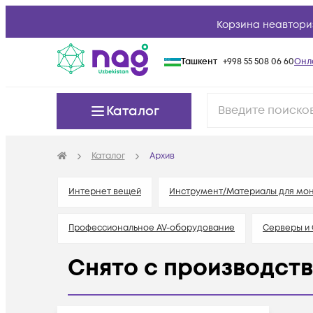
Корзина неавтори
Ташкент
+998 55 508 06 60
Онл
Каталог
Каталог
Архив
Интернет вещей
Инструмент/Материалы для мо
Профессиональное AV-оборудование
Серверы и
Снято с производст
VoIP телефония, IP домофония
Электропитание
Телевизионное оборудование
Сетевое оборудо