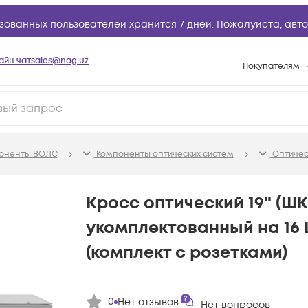
зованных пользователей хранится 7 дней. Пожалуйста,
авто
айн чат
sales@nag.uz
Покупателям
Способы опла
Условия доста
Возврат товар
поненты ВОЛС
Компоненты оптических систем
Оптичес
Вопросы и отв
Техническая п
Кросс оптический 19" (Ш
База знаний
укомплектованный на 16 
Конфигуратор
(комплект с розетками)
0
Нет отзывов
Нет вопросов