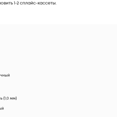
овить 1-2 сплайс-кассеты.
ечный
ь (1,0 мм)
ый