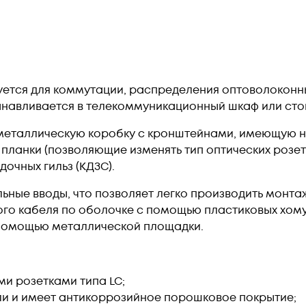
уется для коммутации, распределения оптоволоконны
анавливается в телекоммуникационный шкаф или сто
металлическую коробку с кронштейнами, имеющую на
планки (позволяющие изменять тип оптических розето
очных гильз (КДЗС).
ьные вводы, что позволяет легко производить монта
о кабеля по оболочке с помощью пластиковых хомут
 помощью металлической площадки.
ми розетками типа LC;
ли и имеет антикоррозийное порошковое покрытие;