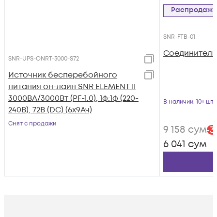
Распродаж
SNR-FTB-01
Соединитель
SNR-UPS-ONRT-3000-S72
Источник бесперебойного
питания он-лайн SNR ELEMENT II
3000ВА/3000Вт (PF-1.0), 1ф:1ф (220-
В наличии
: 10+ шт
240В), 72В (DC) (6x9Ач)
Снят с продажи
9 158
сум
-
3
6 041
сум