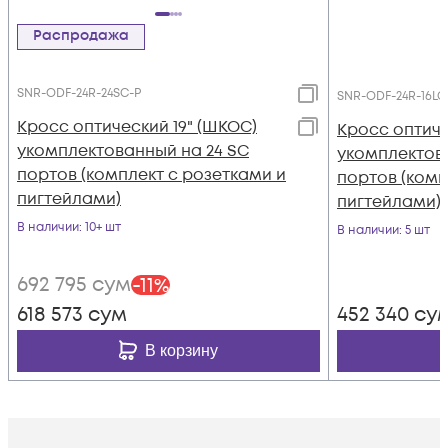
Распродажа
SNR-ODF-24R-24SC-P
SNR-ODF-24R-16LC
Кросс оптический 19" (ШКОС)
Кросс оптиче
укомплектованный на 24 SC
укомплектова
портов (комплект с розетками и
портов (комп
пигтейлами)
пигтейлами)
В наличии
: 10+ шт
В наличии
: 5 шт
692 795
сум
-
11
%
618 573
сум
452 340
су
В корзину