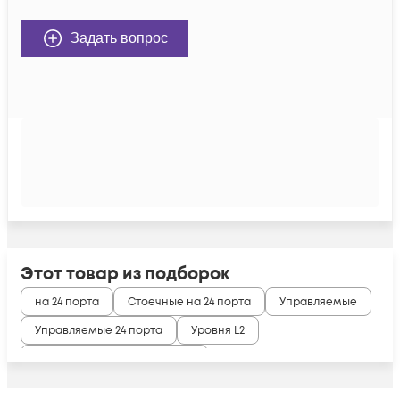
Задать вопрос
Этот товар из подборок
на 24 порта
Стоечные на 24 порта
Управляемые
Управляемые 24 порта
Уровня L2
Cisco catalyst 2960-X, 2960-XR
Cisco с поддержкой стекирования
L2 на 24 порта