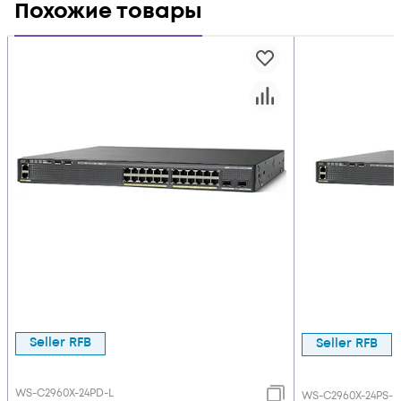
Похожие товары
SFP Коммутатор
Used
Used Cisco
Seller RFB
Seller RFB
WS-C2960X-24PD-L
WS-C2960X-24PS-L