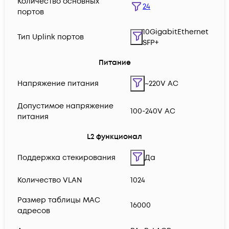
Количество основных
24
портов
10GigabitEthernet
Тип Uplink портов
SFP+
Питание
Напряжение питания
~220V AC
Допустимое напряжение
100-240V AC
питания
L2 функционал
Поддержка стекирования
Да
Количество VLAN
1024
Размер таблицы MAC
16000
адресов