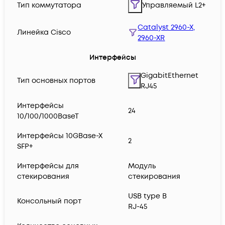
Тип коммутатора
Управляемый L2+
Catalyst 2960-X,
Линейка Cisco
2960-XR
Интерфейсы
GigabitEthernet
Тип основных портов
RJ45
Интерфейсы
24
10/100/1000BaseT
Интерфейсы 10GBase-X
2
SFP+
Интерфейсы для
Модуль
стекирования
стекирования
USB type B
Консольный порт
RJ-45