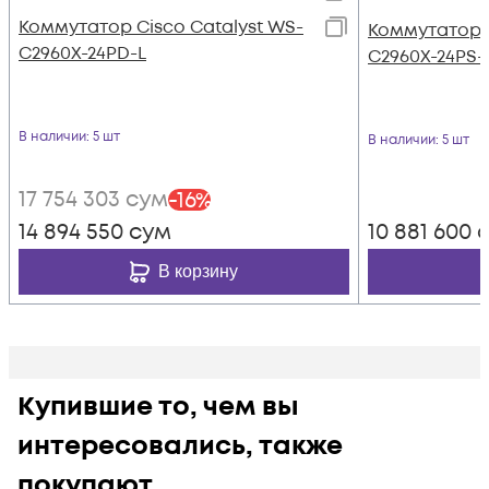
Коммутатор Cisco Catalyst WS-
Коммутатор C
C2960X-24PD-L
C2960X-24PS-
В наличии
: 5 шт
В наличии
: 5 шт
17 754 303
сум
-
16
%
14 894 550
сум
10 881 600
с
В корзину
Купившие то, чем вы
интересовались, также
покупают