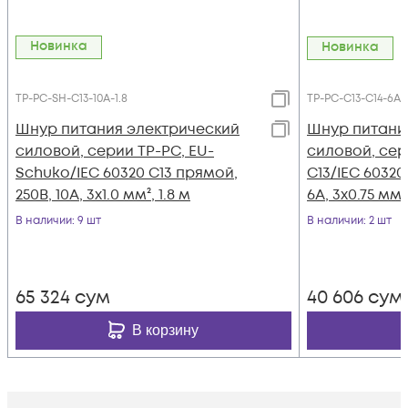
Новинка
Новинка
TP-PC-SH-С13-10A-1.8
TP-PC-С13-С14-6A-1
Шнур питания электрический
Шнур питани
силовой, серии TP-PC, EU-
силовой, сер
Schuko/IEC 60320 С13 прямой,
С13/IEC 60320
250B, 10A, 3х1.0 мм², 1.8 м
6A, 3х0.75 мм²,
В наличии
: 9 шт
В наличии
: 2 шт
65 324
сум
40 606
сум
В корзину